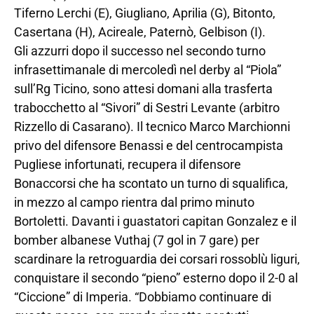
Tiferno Lerchi (E), Giugliano, Aprilia (G), Bitonto,
Casertana (H), Acireale, Paternò, Gelbison (I).
Gli azzurri dopo il successo nel secondo turno
infrasettimanale di mercoledì nel derby al “Piola”
sull’Rg Ticino, sono attesi domani alla trasferta
trabocchetto al “Sivori” di Sestri Levante (arbitro
Rizzello di Casarano). Il tecnico Marco Marchionni
privo del difensore Benassi e del centrocampista
Pugliese infortunati, recupera il difensore
Bonaccorsi che ha scontato un turno di squalifica,
in mezzo al campo rientra dal primo minuto
Bortoletti. Davanti i guastatori capitan Gonzalez e il
bomber albanese Vuthaj (7 gol in 7 gare) per
scardinare la retroguardia dei corsari rossoblù liguri,
conquistare il secondo “pieno” esterno dopo il 2-0 al
“Ciccione” di Imperia. “Dobbiamo continuare di