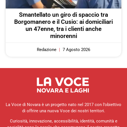
Smantellato un giro di spaccio tra
Borgomanero e il Cusio: ai domiciliari
un 47enne, tra i clienti anche
minorenni
Redazione
7 Agosto 2026
La Voce di Novara è un progetto nato nel 2017 con l’obiettivo
di offrire una nuova Voce dei nostri territori.
Curiosità, innovazione, accessibilità, identità, comunità e