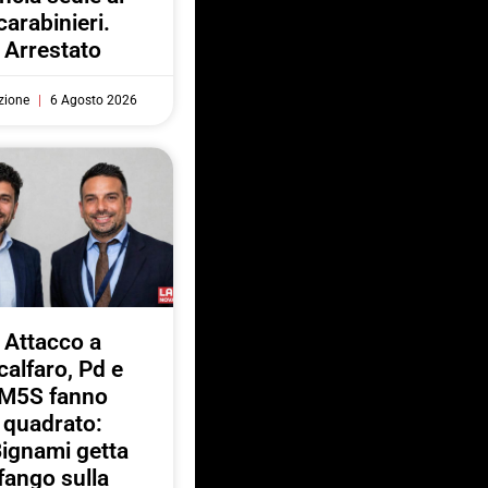
carabinieri.
Arrestato
zione
6 Agosto 2026
Attacco a
calfaro, Pd e
M5S fanno
quadrato:
ignami getta
fango sulla