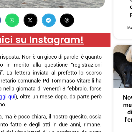
Ma
ici su Instagram!
risposta. Non è un gioco di parole, è quanto
 in merito alla questione “registrazioni
”. La lettera inviata al prefetto lo scorso
retario comunale Pd Tommaso Vitarelli ha
o nella giornata di venerdì 3 febbraio, forse
ggi qui
), oltre un mese dopo, da parte però
Nov
me
no.
d
a, ma è poco chiara, il nostro quesito, ossia
l’
anto fatto e degli atti in due anni, rimane.