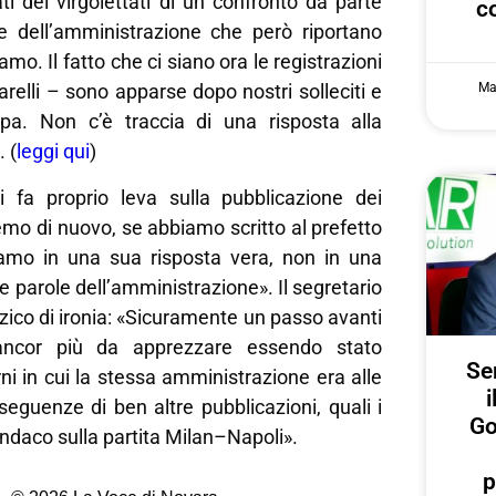
ati dei virgolettati di un confronto da parte
c
 e dell’amministrazione che però riportano
o. Il fatto che ci siano ora le registrazioni
Ma
arelli – sono apparse dopo nostri solleciti e
pa. Non c’è traccia di una risposta alla
 (
leggi qui
)
si fa proprio leva sulla pubblicazione dei
remo di nuovo, se abbiamo scritto al prefetto
amo in una sua risposta vera, non in una
e parole dell’amministrazione». Il segretario
zico di ironia: «Sicuramente un passo avanti
 ancor più da apprezzare essendo stato
Ser
ni in cui la stessa amministrazione era alle
i
eguenze di ben altre pubblicazioni, quali i
Go
sindaco sulla partita Milan–Napoli».
p