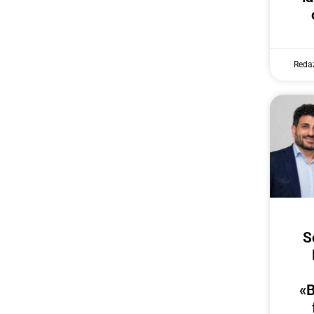
Reda
S
«B