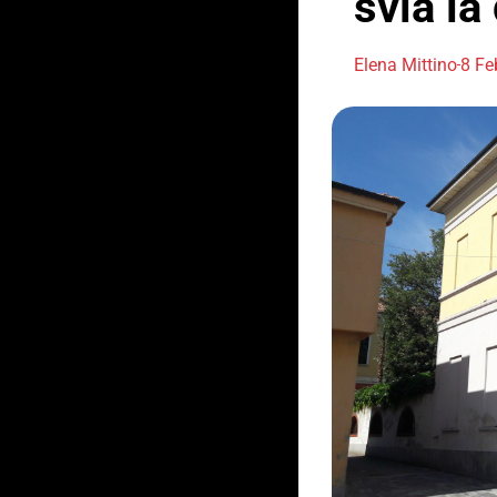
svia l
Elena Mittino
8 Fe