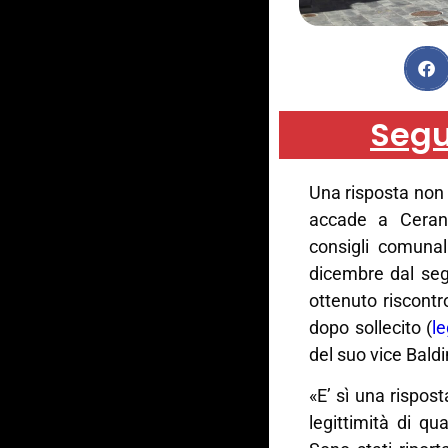
Segu
Una risposta non 
accade a Cerano
consigli comunali
dicembre dal seg
ottenuto riscontr
dopo sollecito (
le
del suo vice Baldi
«E’ sì una rispost
legittimità di qu