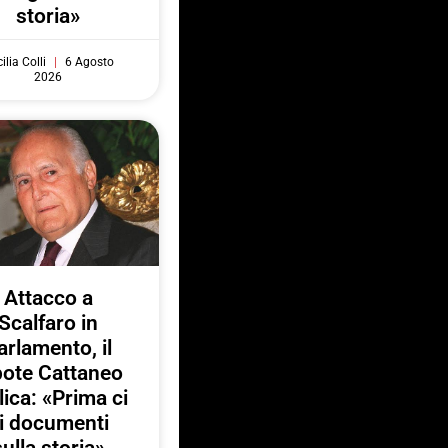
storia»
ilia Colli
6 Agosto
2026
Attacco a
Scalfaro in
arlamento, il
pote Cattaneo
lica: «Prima ci
i documenti