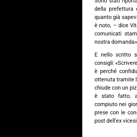
Sono stati riport
della prefettura
quanto già sapevam
è noto, – dice Vit
comunicati stam
nostra domanda».
E nello scritto 
consigli: «Scrive
è perché confidi
ottenuta tramite l
chiude con un piz
è stato fatto,
compiuto nei gior
prese con le cons
post dell’ex vice