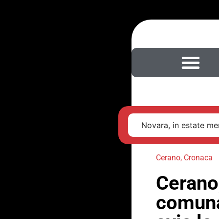
Novara, in estate men
Cerano
,
Cronaca
Cerano,
comunal