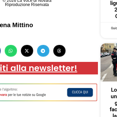
© 2026 La Voce di Novara
lig
Riproduzione Riservata
2
ena Mittino
Gui
iti alla newsletter!
Lo
un
g
fa
l