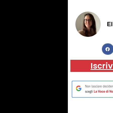
El
Iscriv