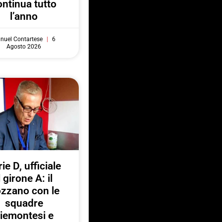
ontinua tutto
l’anno
nuel Contartese
6
Agosto 2026
ie D, ufficiale
l girone A: il
zzano con le
squadre
iemontesi e