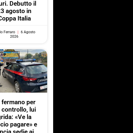
uri. Debutto il
3 agosto in
Coppa Italia
do Ferraro
6 Agosto
2026
 fermano per
 controllo, lui
rida: «Ve la
ccio pagare» e
ancia sedie ai