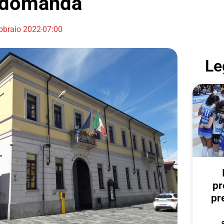
a domanda
bbraio 2022
07:00
Le
pr
pr