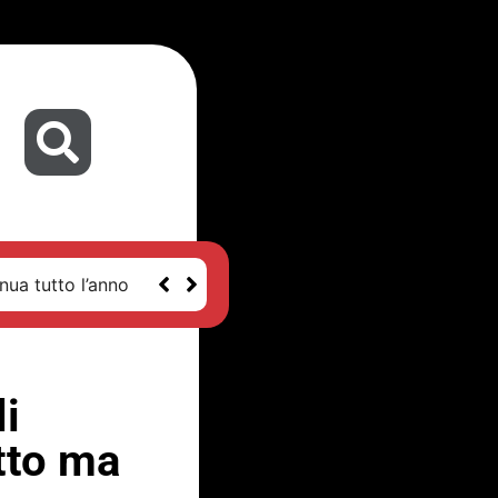
nua tutto l’anno
li
tto ma