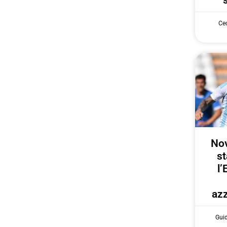
Cec
Nov
st
l’
azz
Gui