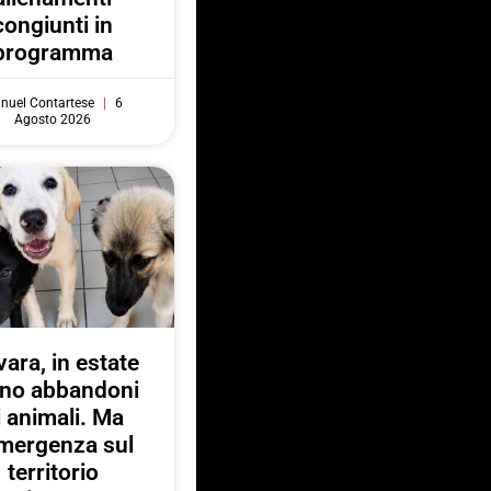
congiunti in
programma
nuel Contartese
6
Agosto 2026
ara, in estate
no abbandoni
i animali. Ma
emergenza sul
territorio