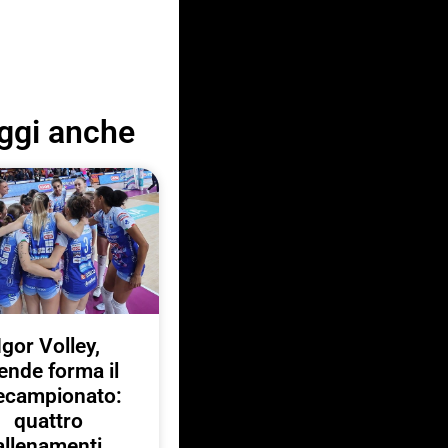
ggi anche
Igor Volley,
ende forma il
ecampionato:
quattro
allenamenti