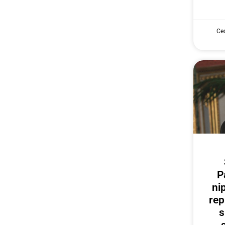
Cec
P
ni
rep
s