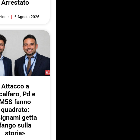
Arrestato
zione
6 Agosto 2026
Attacco a
calfaro, Pd e
M5S fanno
quadrato:
ignami getta
fango sulla
storia»