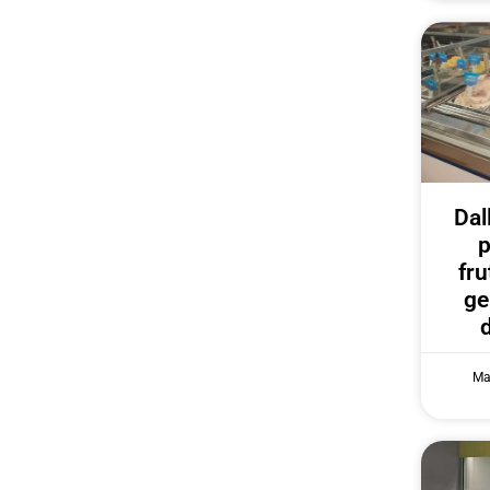
Dal
p
fru
ge
Ma