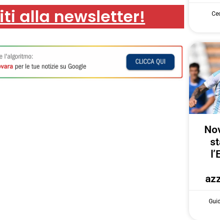
iti alla newsletter!
Cec
Nov
st
l’
azz
Gui