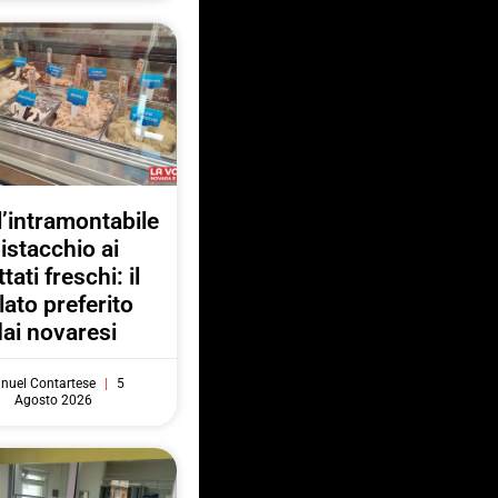
l’intramontabile
istacchio ai
ttati freschi: il
lato preferito
dai novaresi
nuel Contartese
5
Agosto 2026