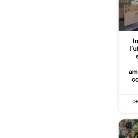
I
l’u
am
co
Cec