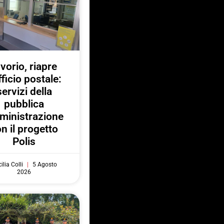
nvorio, riapre
fficio postale:
servizi della
pubblica
ministrazione
n il progetto
Polis
ilia Colli
5 Agosto
2026