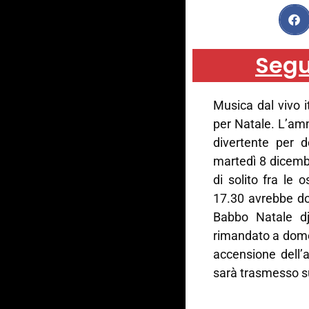
Segu
Musica dal vivo i
per Natale. L’am
divertente per d
martedì 8 dicemb
di solito fra le o
17.30 avrebbe do
Babbo Natale d
rimandato a domen
accensione dell’a
sarà trasmesso su