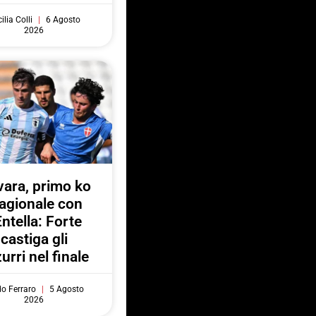
ilia Colli
6 Agosto
2026
ara, primo ko
agionale con
Entella: Forte
castiga gli
urri nel finale
do Ferraro
5 Agosto
2026