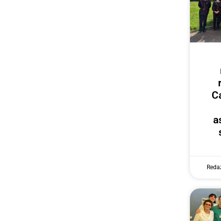
Ca
a
Reda