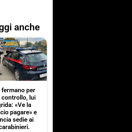
ggi anche
 fermano per
 controllo, lui
rida: «Ve la
ccio pagare» e
ancia sedie ai
carabinieri.