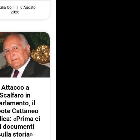
ilia Colli
6 Agosto
2026
Attacco a
Scalfaro in
arlamento, il
pote Cattaneo
lica: «Prima ci
i documenti
sulla storia»