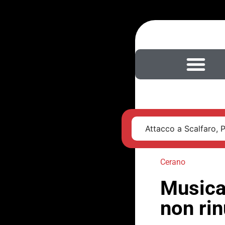
Attacco a Scalfaro, 
Cerano
Musica 
non rin