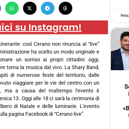
Reda
ici su Instagram!
tinerante: così Cerano non rinuncia al “live”
ministrazione ha scelto un modo originale e
onare un sorriso ai propri cittadini: oggi,
re torna la musica dal vivo. La Shary Band,
spiti di numerose feste del territorio, dalle
vuto viaggiare per le vie del centro con un
S
j, ma a causa del maltempo l’evento è
ica 13. Oggi alle 18 ci sarà la cerimonia di
lbero di Natale e delle luminarie. L’evento
«B
lla pagina Facebook di “Cerano live”