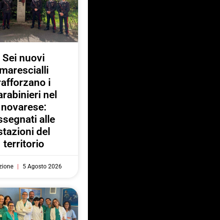
Sei nuovi
marescialli
rafforzano i
rabinieri nel
novarese:
ssegnati alle
stazioni del
territorio
zione
5 Agosto 2026