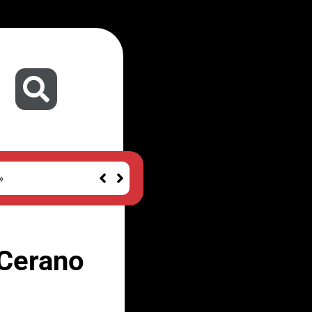
»
 Cerano