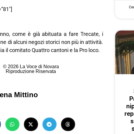
Cec
”81″]
anno, come è già abituata a fare Trecate, i
ne di alcuni negozi storici non più in attività.
a il comitato Quattro cantoni e la Pro loco.
© 2026 La Voce di Novara
Riproduzione Riservata
ena Mittino
P
ni
rep
s