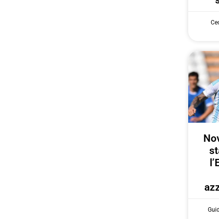
Cec
Nov
st
l’
azz
Gui