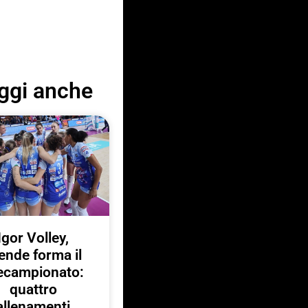
ggi anche
Igor Volley,
ende forma il
ecampionato:
quattro
allenamenti