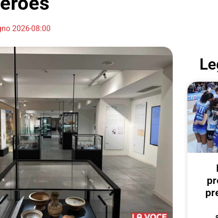
eroes
gno 2026
08:00
Le
pr
pr