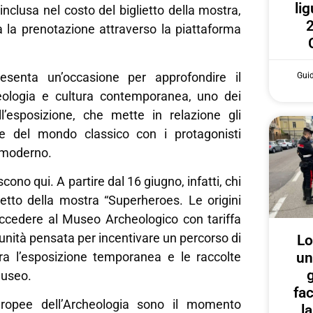
lig
inclusa nel costo del biglietto della mostra,
2
a la prenotazione attraverso la piattaforma
presenta un’occasione per approfondire il
Gui
eologia e cultura contemporanea, uno dei
ll’esposizione, che mette in relazione gli
roe del mondo classico con i protagonisti
 moderno.
scono qui. A partire dal 16 giugno, infatti, chi
lietto della mostra “Superheroes. Le origini
accedere al Museo Archeologico con tariffa
tunità pensata per incentivare un percorso di
Lo
 tra l’esposizione temporanea e le raccolte
un
g
museo.
fa
ropee dell’Archeologia sono il momento
l