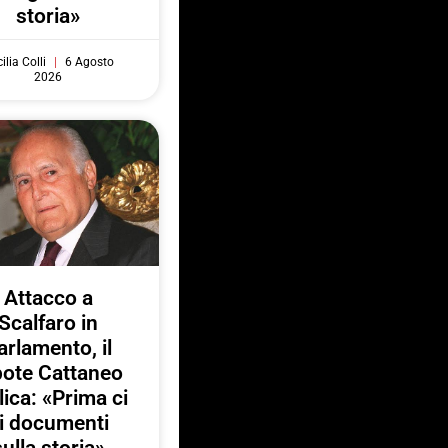
storia»
ilia Colli
6 Agosto
2026
Attacco a
Scalfaro in
arlamento, il
pote Cattaneo
lica: «Prima ci
i documenti