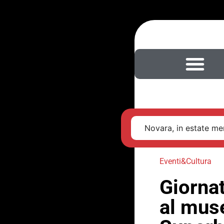
Novara, in estate men
Eventi&Cultura
Giornat
al muse