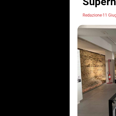
Superh
Redazione
11 Giu