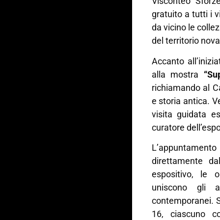
Visconteo Sforze
gratuito a tutti i 
da vicino le collez
del territorio nov
Accanto all’inizi
alla mostra
“Su
richiamando al Ca
e storia antica. 
visita guidata e
curatore dell’esp
L’appuntamento 
direttamente da
espositivo, le 
uniscono gli a
contemporanei. Son
16, ciascuno c