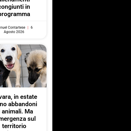
congiunti in
programma
nuel Contartese
6
Agosto 2026
ara, in estate
no abbandoni
i animali. Ma
emergenza sul
territorio