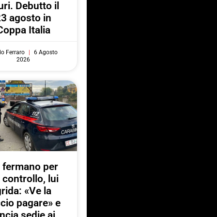
uri. Debutto il
3 agosto in
Coppa Italia
do Ferraro
6 Agosto
2026
 fermano per
 controllo, lui
rida: «Ve la
ccio pagare» e
ancia sedie ai