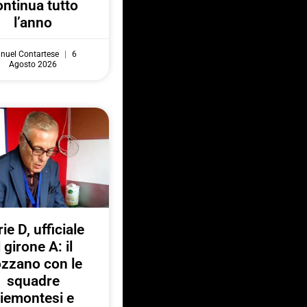
ontinua tutto
l’anno
nuel Contartese
6
Agosto 2026
ie D, ufficiale
l girone A: il
zzano con le
squadre
iemontesi e