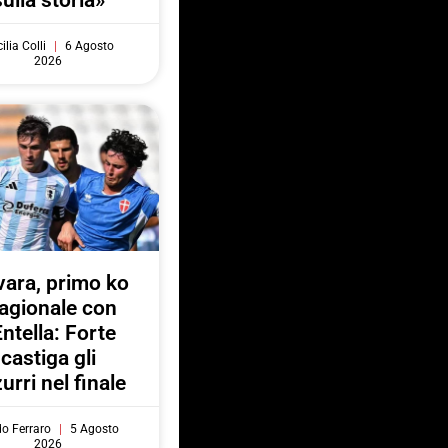
sulla storia»
ilia Colli
6 Agosto
2026
ara, primo ko
agionale con
Entella: Forte
castiga gli
urri nel finale
do Ferraro
5 Agosto
2026