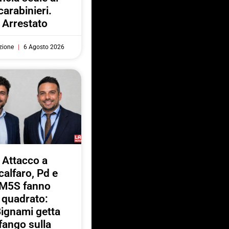
carabinieri.
Arrestato
zione
6 Agosto 2026
Attacco a
calfaro, Pd e
M5S fanno
quadrato:
ignami getta
fango sulla