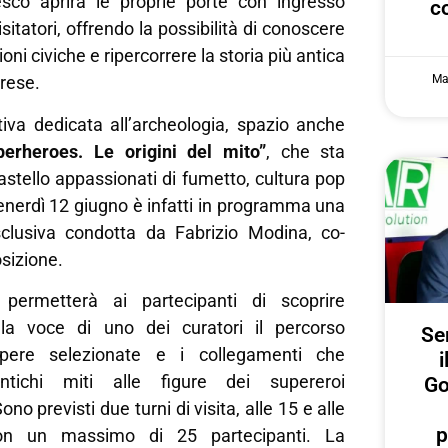
sco aprirà le proprie porte con ingresso
c
visitatori, offrendo la possibilità di conoscere
ioni civiche e ripercorrere la storia più antica
Ma
arese.
ativa dedicata all’archeologia, spazio anche
perheroes. Le origini del mito”
, che sta
stello appassionati di fumetto, cultura pop
Venerdì 12 giugno è infatti in programma una
sclusiva condotta da Fabrizio Modina, co-
osizione.
permetterà ai partecipanti di scoprire
lla voce di uno dei curatori il percorso
Ser
opere selezionate e i collegamenti che
i
ntichi miti alle figure dei supereroi
Go
o previsti due turni di visita, alle 15 e alle
p
on un massimo di 25 partecipanti. La