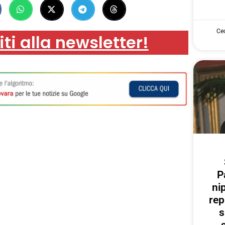
Cec
iti alla newsletter!
P
ni
rep
s