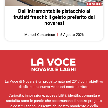
Dall’intramontabile pistacchio ai
fruttati freschi: il gelato preferito dai
novaresi
Manuel Contartese
5 Agosto 2026
La Voce di Novara è un progetto nato nel 2017 con l’obiettivo
di offrire una nuova Voce dei nostri territori.
Curiosità, innovazione, accessibilità, identità, comunità e
socialità sono le parole che accomunano il nostro progetto
e costituiscono l’essenza del nostro manifesto e della