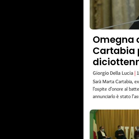
Omegna o
Cartabia 
diciotten
Giorgio Della Lucia
1
Sarà Marta Cartabia, ex
l’ospite d’onore al bat
annunciarlo è stato l’as