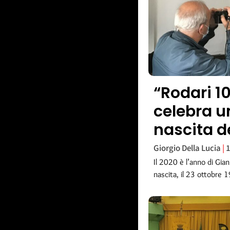
“Rodari 
celebra u
nascita de
Giorgio Della Lucia
1
Il 2020 è l’anno di Gian
nascita, il 23 ottobre 