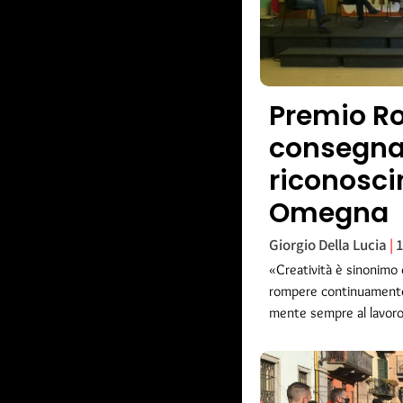
Premio Rod
consegna
riconoscim
Omegna
Giorgio Della Lucia
1
«Creatività è sinonimo 
rompere continuamente 
mente sempre al lavoro