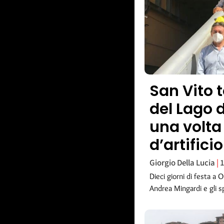
San Vito 
del Lago 
una volta
d’artificio
Giorgio Della Lucia
1
Dieci giorni di festa a 
Andrea Mingardi e gli sp