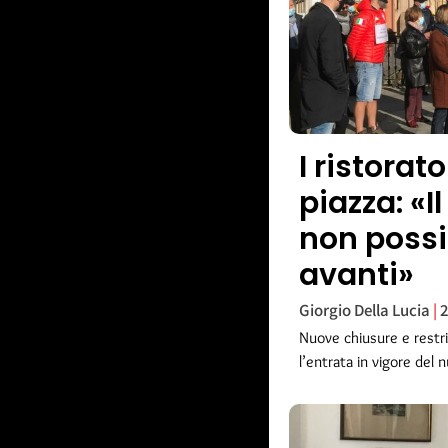
I ristorat
piazza: «I
non poss
avanti»
Giorgio Della Lucia
2
Nuove chiusure e restriz
l’entrata in vigore del 