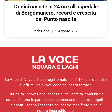
Dodici nascite in 24 ore all’ospedale
di Borgomanero: record e crescita
del Punto nascita
Redazione
5 Agosto 2026
La Voce di Novara è un progetto nato nel 2017 con l’obiettivo
di offrire una nuova Voce dei nostri territori.
Curiosità, innovazione, accessibilità, identità, comunità e
socialità sono le parole che accomunano il nostro progetto
e costituiscono l’essenza del nostro manifesto e della
nostra linea editoriale.