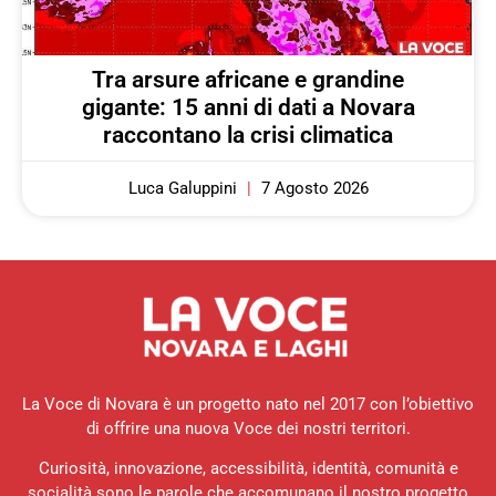
Tra arsure africane e grandine
gigante: 15 anni di dati a Novara
raccontano la crisi climatica
Luca Galuppini
7 Agosto 2026
La Voce di Novara è un progetto nato nel 2017 con l’obiettivo
di offrire una nuova Voce dei nostri territori.
Curiosità, innovazione, accessibilità, identità, comunità e
socialità sono le parole che accomunano il nostro progetto