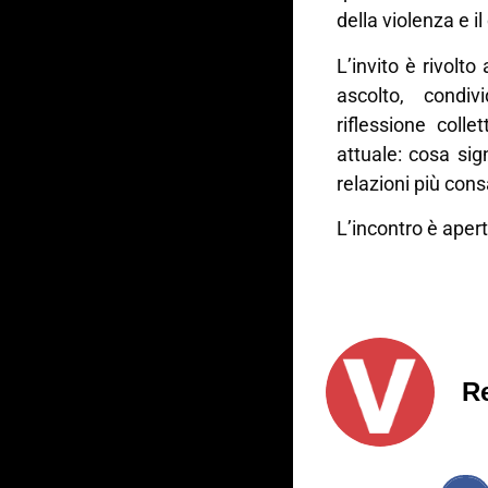
della violenza e i
L’invito è rivolto
ascolto, condi
riflessione coll
attuale: cosa si
relazioni più cons
L’incontro è apert
R