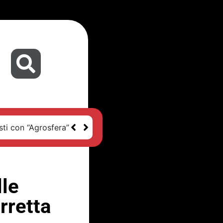
sti con “Agrosfera”
lle
rretta