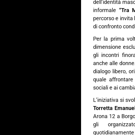
dell’identità mas
informale
“Tra 
percorso e invita
di confronto cond
Per la prima volt
dimensione esclu
gli incontri fi
anche alle donne.
dialogo libero, or
quale affrontare 
sociali e ai camb
L’iniziativa si sv
Torretta Emanue
Arona 12 a Borgo
gli organizza
quotidianamente 