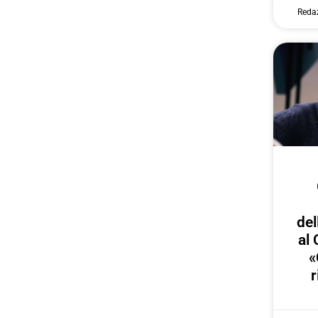
Reda
del
al 
«
r