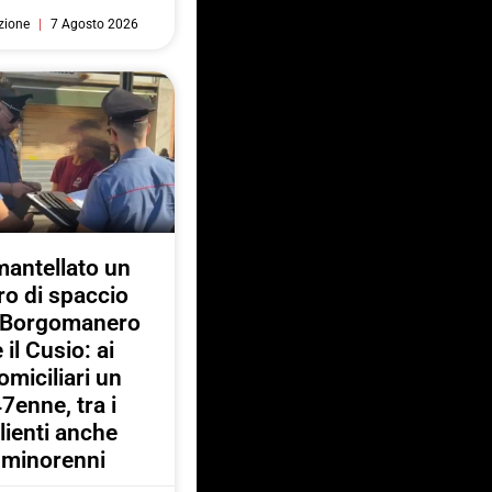
zione
7 Agosto 2026
antellato un
ro di spaccio
a Borgomanero
e il Cusio: ai
omiciliari un
7enne, tra i
lienti anche
minorenni