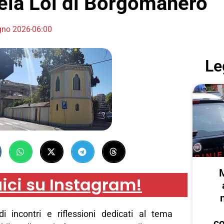
la Loi di Borgomanero
gno 2026
06:00
Le
ici su Instagram!
 incontri e riflessioni dedicati al tema
c