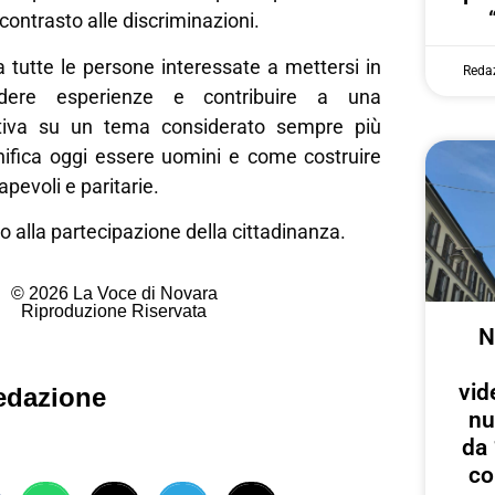
l contrasto alle discriminazioni.
 a tutte le persone interessate a mettersi in
Reda
videre esperienze e contribuire a una
ettiva su un tema considerato sempre più
gnifica oggi essere uomini e come costruire
apevoli e paritarie.
o alla partecipazione della cittadinanza.
© 2026 La Voce di Novara
Riproduzione Riservata
N
vid
edazione
nu
da 
co