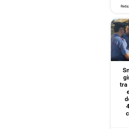
Reda
Sm
gi
tr
d
4
c