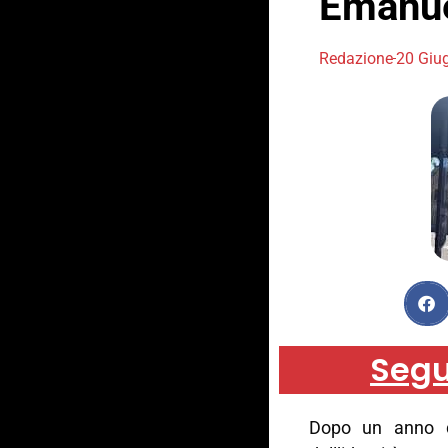
Emanue
Redazione
20 Giu
Segu
Dopo un anno di