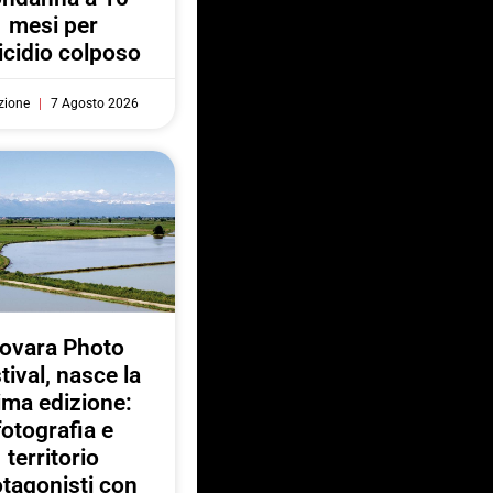
mesi per
cidio colposo
zione
7 Agosto 2026
ovara Photo
tival, nasce la
ima edizione:
fotografia e
territorio
otagonisti con