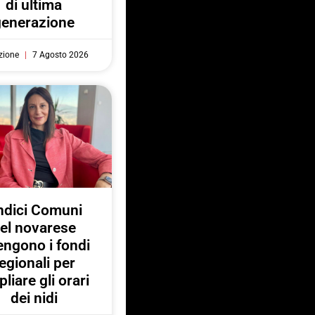
di ultima
generazione
zione
7 Agosto 2026
ndici Comuni
el novarese
engono i fondi
egionali per
liare gli orari
dei nidi