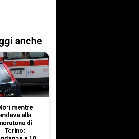
ggi anche
Morì mentre
andava alla
maratona di
Torino:
ondanna a 10