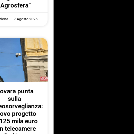
“Agrosfera”
zione
7 Agosto 2026
ovara punta
sulla
eosorveglianza:
ovo progetto
125 mila euro
n telecamere