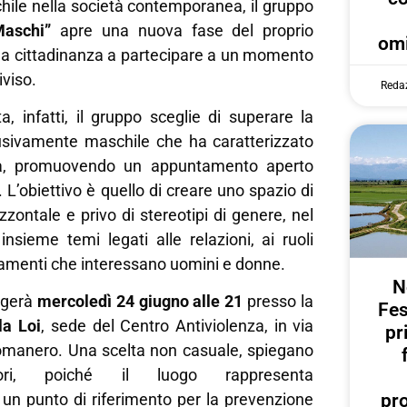
chile nella società contemporanea, il gruppo
Maschi”
apre una nuova fase del proprio
omi
 la cittadinanza a partecipare a un momento
iviso.
Reda
a, infatti, il gruppo sceglie di superare la
sivamente maschile che ha caratterizzato
nora, promuovendo un appuntamento aperto
 L’obiettivo è quello di creare uno spazio di
izzontale e privo di stereotipi di genere, nel
insieme temi legati alle relazioni, ai ruoli
iamenti che interessano uomini e donne.
N
olgerà
mercoledì 24 giugno alle 21
presso la
Fes
la Loi
, sede del Centro Antiviolenza, in via
pr
manero. Una scelta non casuale, spiegano
tori, poiché il luogo rappresenta
pr
un punto di riferimento per la prevenzione