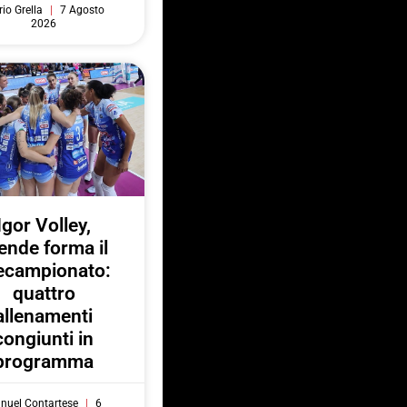
io Grella
7 Agosto
2026
Igor Volley,
ende forma il
ecampionato:
quattro
allenamenti
congiunti in
programma
nuel Contartese
6