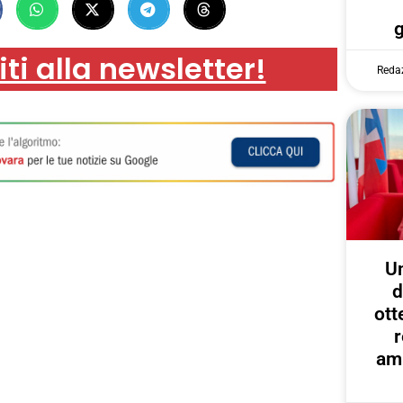
iti alla newsletter!
Reda
U
d
ott
r
amp