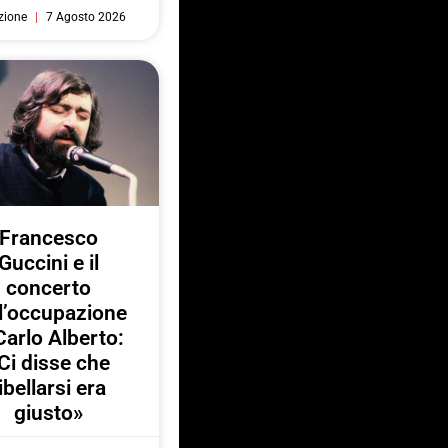
zione
7 Agosto 2026
Francesco
Guccini e il
concerto
l’occupazione
Carlo Alberto:
Ci disse che
ibellarsi era
giusto»