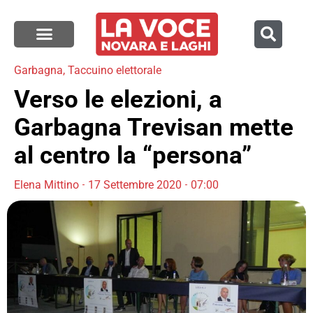
Garbagna
,
Taccuino elettorale
Verso le elezioni, a
Garbagna Trevisan mette
al centro la “persona”
Elena Mittino
17 Settembre 2020
07:00