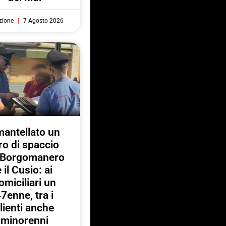
zione
7 Agosto 2026
antellato un
ro di spaccio
a Borgomanero
e il Cusio: ai
omiciliari un
7enne, tra i
lienti anche
minorenni