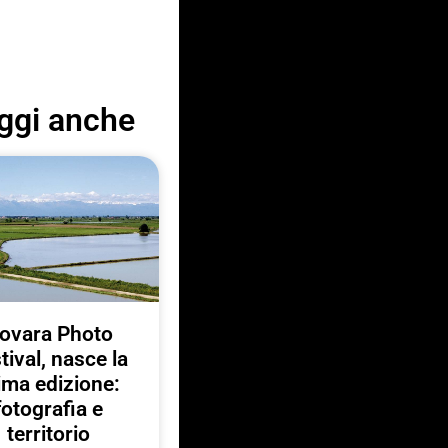
ggi anche
ovara Photo
tival, nasce la
ima edizione:
fotografia e
territorio