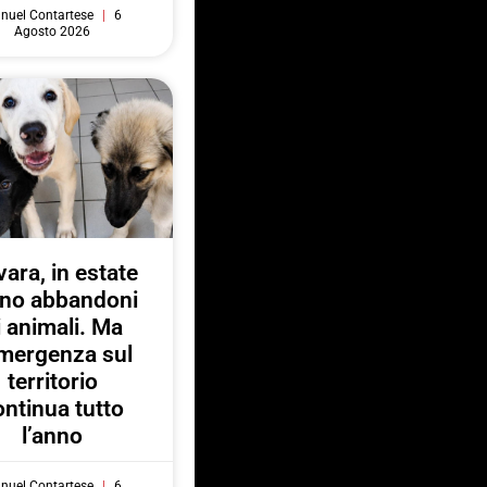
nuel Contartese
6
Agosto 2026
ara, in estate
no abbandoni
i animali. Ma
emergenza sul
territorio
ontinua tutto
l’anno
nuel Contartese
6