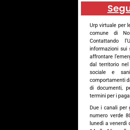
Segu
Urp virtuale per 
comune di Nova
Contattando l
informazioni sui
affrontare l’eme
dal territorio n
sociale e sani
comportamenti da 
di documenti, pe
termini per i pagam
Due i canali per 
numero verde 80
lunedì a venerdì 