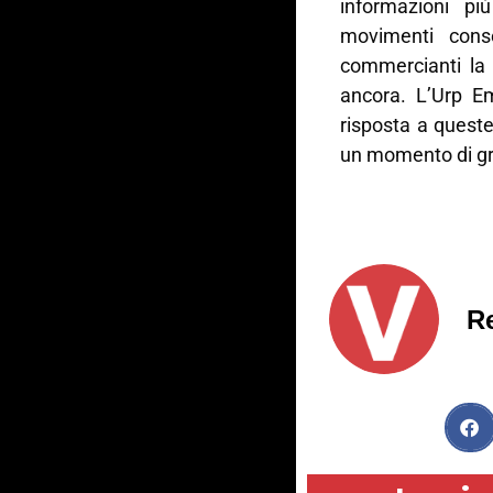
informazioni pi
movimenti consen
commercianti la 
ancora. L’Urp E
risposta a quest
un momento di gr
R