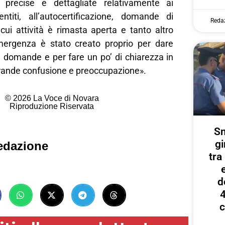
ù precise e dettagliate relativamente ai
titi, all’autocertificazione, domande di
Reda
cui attività è rimasta aperta e tanto altro
mergenza è stato creato proprio per dare
e domande e per fare un po’ di chiarezza in
ande confusione e preoccupazione».
© 2026 La Voce di Novara
Riproduzione Riservata
Sm
gi
edazione
tr
d
4
c