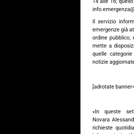
14 alle 16; quell
info.emergenza@
Il servizio info
emergenze già atti
ordine pubblico,
mette a disposizio
quelle categorie
notizie aggiornate
[adrotate banner=
«In queste se
Novara Alessandr
richieste quotid