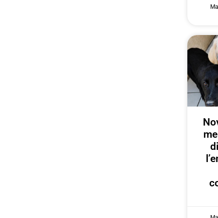
Ma
Nov
me
d
l’
c
Ma