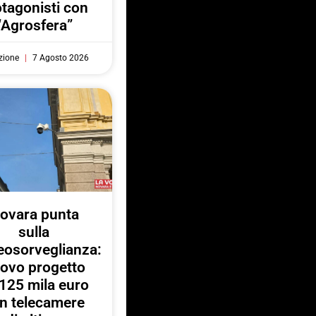
otagonisti con
“Agrosfera”
zione
7 Agosto 2026
ovara punta
sulla
eosorveglianza:
ovo progetto
125 mila euro
n telecamere