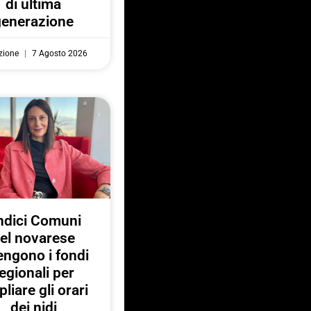
di ultima
generazione
zione
7 Agosto 2026
ndici Comuni
el novarese
engono i fondi
egionali per
liare gli orari
dei nidi