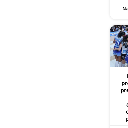
Mar
pr
pr