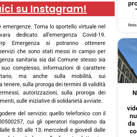
pr
ici su Instagram!
Reda
le emergenze. Torna lo sportello virtuale nel
ra dedicato all’emergenza Covid-19.
’Urp Emergenza si potranno ottenere
 servizi che sono stati messi in campo per
rgenza sanitaria sia dal Comune stesso sia
el suo complesso, informazioni di carattere
tario, ma anche sulla mobilità, sui
tenere, sulla proroga dei termini di validità
N
rmessi, autorizzazioni, sulla proroga dei
enti, sulle iniziative di solidarietà avviate.
vid
godere del servizio: quello telefonico con il
nu
0500257, cui gli operatori rispondono da
da 
dalle 8.30 alle 13; mercoledì e giovedì dalle
co