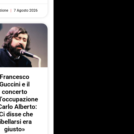
zione
7 Agosto 2026
Francesco
Guccini e il
concerto
l’occupazione
Carlo Alberto:
Ci disse che
ibellarsi era
giusto»