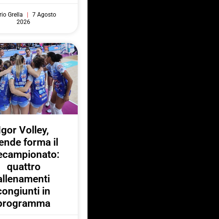
io Grella
7 Agosto
2026
Igor Volley,
ende forma il
ecampionato:
quattro
allenamenti
congiunti in
programma