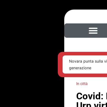
Novara punta sulla v
generazione
In città
Covid: 
Urp vi