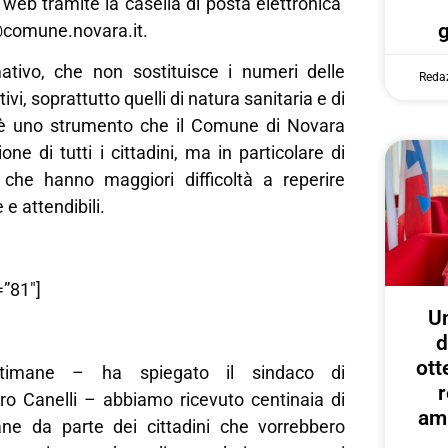
o web tramite la casella di posta elettronica
comune.novara.it.
rmativo, che non sostituisce i numeri delle
Reda
vi, soprattutto quelli di natura sanitaria e di
 è uno strumento che il Comune di Novara
ne di tutti i cittadini, ma in particolare di
 che hanno maggiori difficoltà a reperire
 e attendibili.
”81″]
U
d
ott
ttimane – ha spiegato il sindaco di
r
o Canelli – abbiamo ricevuto centinaia di
amp
iane da parte dei cittadini che vorrebbero