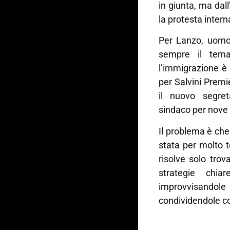
in giunta, ma dall
la protesta intern
Per Lanzo, uomo 
sempre il tema
l’immigrazione è 
per Salvini Premie
il nuovo segret
sindaco per nove 
Il problema è che 
stata per molto 
risolve solo trov
strategie chi
improvvisandol
condividendole co