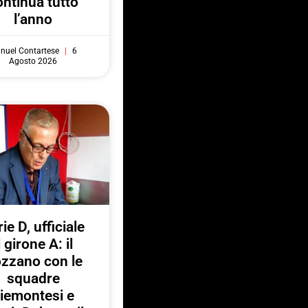
ontinua tutto
l’anno
nuel Contartese
6
Agosto 2026
ie D, ufficiale
l girone A: il
zzano con le
squadre
iemontesi e