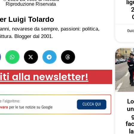
lig
Riproduzione Riservata
2
er Luigi Tolardo
anni, novarese da sempre, passioni: politica,
Gui
ittura. Blogger dal 2001.
iti alla newsletter!
Lo
un
g
fa
l