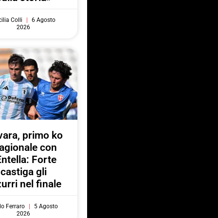
ilia Colli
6 Agosto
2026
ara, primo ko
agionale con
Entella: Forte
castiga gli
urri nel finale
do Ferraro
5 Agosto
2026