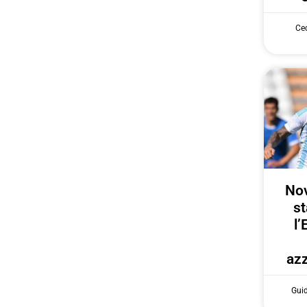
Cec
Nov
st
l’
azz
Gui