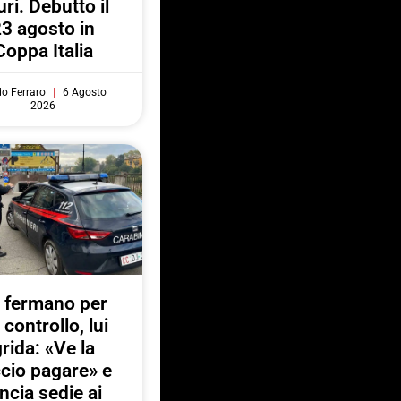
uri. Debutto il
3 agosto in
Coppa Italia
do Ferraro
6 Agosto
2026
 fermano per
 controllo, lui
rida: «Ve la
ccio pagare» e
ancia sedie ai