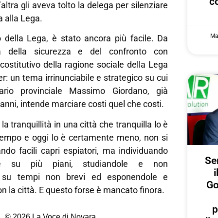
c
’altra gli aveva tolto la delega per silenziare
a alla Lega.
Ma
della Lega, è stato ancora più facile. Da
 della sicurezza e del confronto con
costitutivo della ragione sociale della Lega
r: un tema irrinunciabile e strategico su cui
ario provinciale Massimo Giordano, già
anni, intende marciare costi quel che costi.
la tranquillità in una città che tranquilla lo è
tempo e oggi lo è certamente meno, non si
ando facili capri espiatori, ma individuando
Ser
are su più piani, studiandole e non
i
e su tempi non brevi ed esponendole e
Go
n la città. E questo forse è mancato finora.
p
© 2026 La Voce di Novara