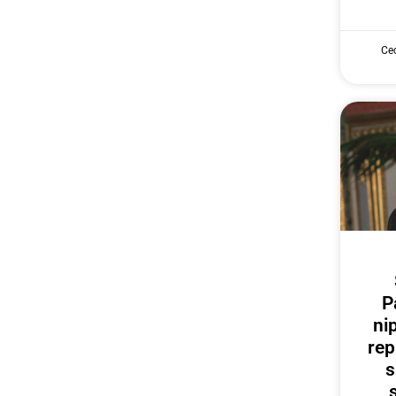
Cec
P
ni
rep
s