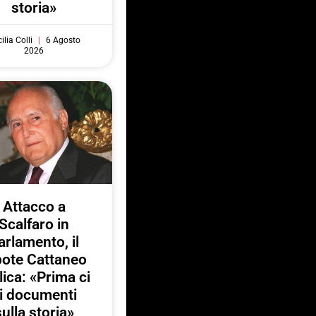
storia»
ilia Colli
6 Agosto
2026
Attacco a
Scalfaro in
arlamento, il
pote Cattaneo
lica: «Prima ci
i documenti
sulla storia»