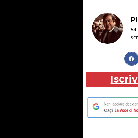
Pi
54 
scr
Iscriv