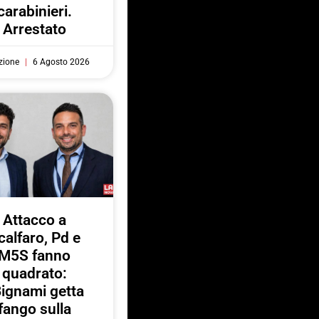
carabinieri.
Arrestato
zione
6 Agosto 2026
Attacco a
calfaro, Pd e
M5S fanno
quadrato:
ignami getta
fango sulla