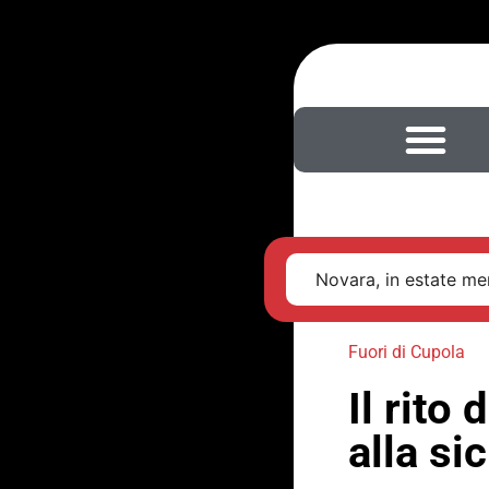
Novara, in estate men
Fuori di Cupola
Il rito
alla si