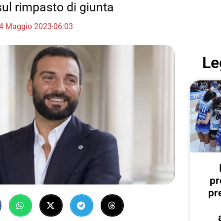
sul rimpasto di giunta
4 Maggio 2023
06:03
Le
pr
pr