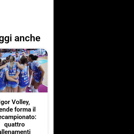
ggi anche
Igor Volley,
ende forma il
ecampionato:
quattro
allenamenti