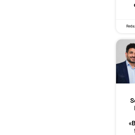
Reda
S
«B