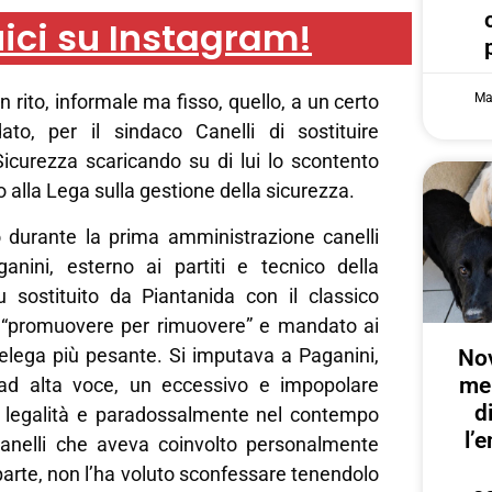
ici su Instagram!
Ma
 rito, informale ma fisso, quello, a un certo
to, per il sindaco Canelli di sostituire
Sicurezza scaricando su di lui lo scontento
 alla Lega sulla gestione della sicurezza.
 durante la prima amministrazione canelli
ganini, esterno ai partiti e tecnico della
u sostituito da Piantanida con il classico
“promuovere per rimuovere” e mandato ai
delega più pesante. Si imputava a Paganini,
Nov
me
ad alta voce, un eccessivo e impopolare
d
a legalità e paradossalmente nel contempo
l’
. Canelli che aveva coinvolto personalmente
arte, non l’ha voluto sconfessare tenendolo