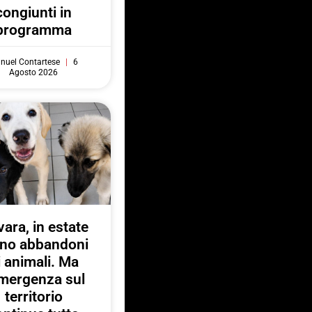
congiunti in
programma
nuel Contartese
6
Agosto 2026
ara, in estate
no abbandoni
i animali. Ma
emergenza sul
territorio