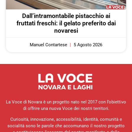
Dall’intramontabile pistacchio ai
fruttati freschi: il gelato preferito dai
novaresi
Manuel Contartese
5 Agosto 2026
La Voce di Novara è un progetto nato nel 2017 con l’obiettivo
di offrire una nuova Voce dei nostri territori.
Curiosità, innovazione, accessibilità, identità, comunità e
socialità sono le parole che accomunano il nostro progetto