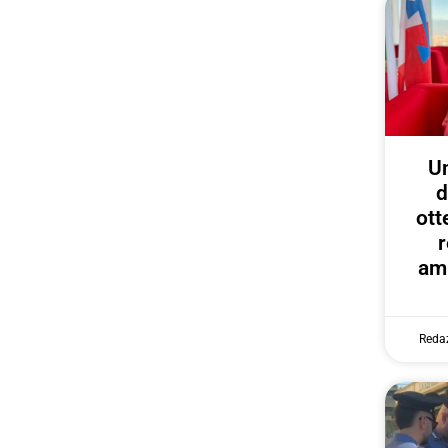
U
d
ott
r
amp
Reda