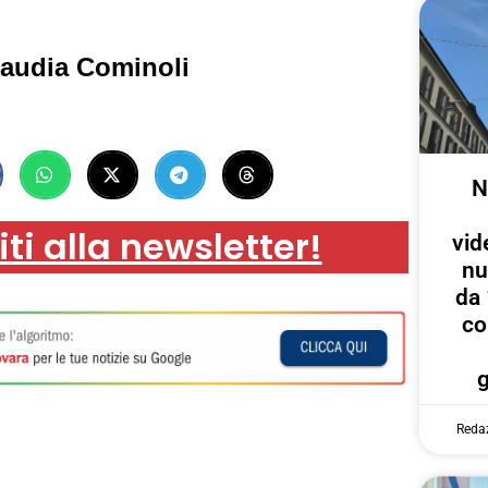
laudia Cominoli
N
iti alla newsletter!
vid
nu
da 
co
Reda