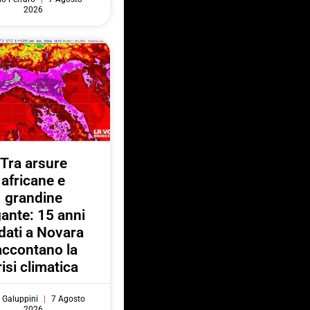
2026
Tra arsure
africane e
grandine
gante: 15 anni
 dati a Novara
accontano la
risi climatica
 Galuppini
7 Agosto
2026