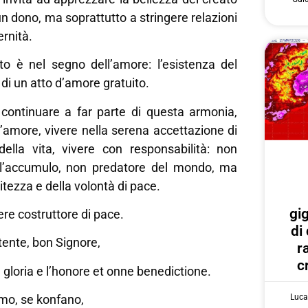
un dono, ma soprattutto a stringere relazioni
ernità.
to è nel segno dell’amore: l’esistenza del
di un atto d’amore gratuito.
continuare a far parte di questa armonia,
’amore, vivere nella serena accettazione di
 della vita, vivere con responsabilità: non
ll’accumulo, non predatore del mondo, ma
itezza e della volontà di pace.
gi
e costruttore di pace.
di
tente, bon Signore,
r
c
la gloria e l’honore et onne benedictione.
Luca
imo, se konfano,