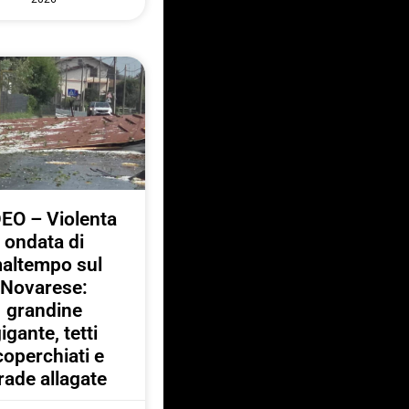
EO – Violenta
ondata di
altempo sul
Novarese:
grandine
igante, tetti
coperchiati e
rade allagate