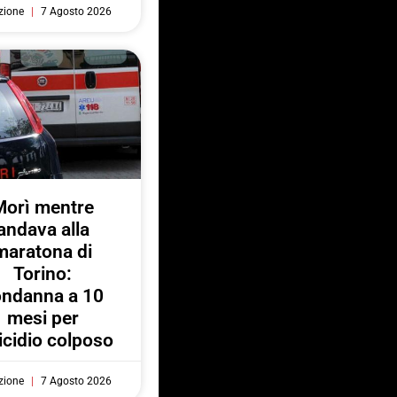
zione
7 Agosto 2026
Morì mentre
andava alla
maratona di
Torino:
ondanna a 10
mesi per
cidio colposo
zione
7 Agosto 2026