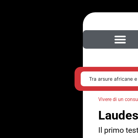
Tra arsure africane e
Vivere di un con
Laudes
Il primo tes