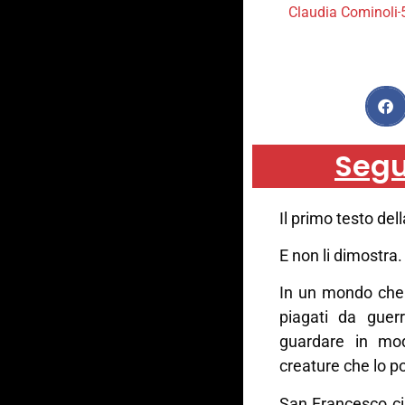
Claudia Cominoli
Segu
Il primo testo del
E non li dimostra.
In un mondo che 
piagati da guerr
guardare in mo
creature che lo p
San Francesco ci 