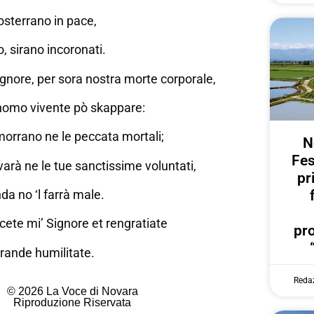
sosterrano in pace,
o, sirano incoronati.
ignore, per sora nostra morte corporale,
 homo vivente pò skappare:
 morrano ne le peccata mortali;
N
Fes
ovarà ne le tue sanctissime voluntati,
pr
da no ‘l farrà male.
ete mi’ Signore et rengratiate
pr
grande humilitate.
Reda
© 2026 La Voce di Novara
Riproduzione Riservata