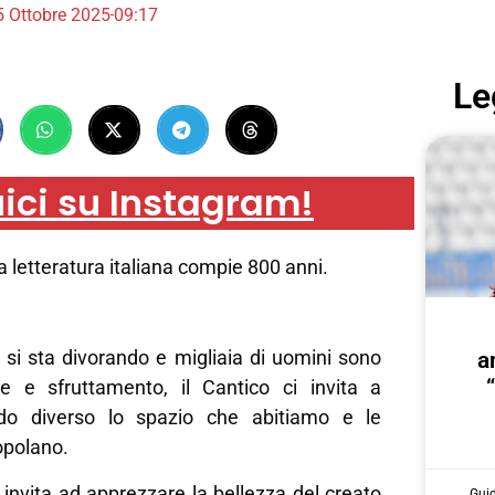
5 Ottobre 2025
09:17
Le
ici su Instagram!
la letteratura italiana compie 800 anni.
si sta divorando e migliaia di uomini sono
a
e e sfruttamento, il Cantico ci invita a
do diverso lo spazio che abitiamo e le
opolano.
invita ad apprezzare la bellezza del creato
Gui