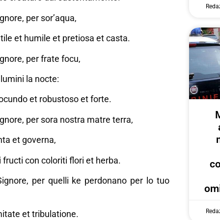
Reda
ignore, per sor’aqua,
tile et humile et pretiosa et casta.
ignore, per frate focu,
lumini la nocte:
 iocundo et robustoso et forte.
ignore, per sora nostra matre terra,
nta et governa,
fructi con coloriti flori et herba.
c
Signore, per quelli ke perdonano per lo tuo
omi
Reda
itate et tribulatione.