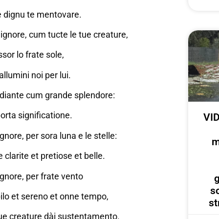
e dignu te mentovare.
ignore, cum tucte le tue creature,
or lo frate sole,
allumini noi per lui.
 radiante cum grande splendore:
porta significatione.
VID
gnore, per sora luna e le stelle:
m
e clarite et pretiose et belle.
ignore, per frate vento
g
s
bilo et sereno et onne tempo,
st
 tue creature dài sustentamento.