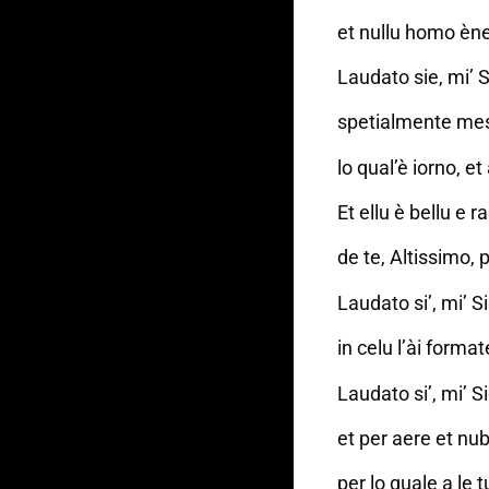
et nullu homo èn
Laudato sie, mi’ S
spetialmente mess
lo qual’è iorno, et 
Et ellu è bellu e
de te, Altissimo, 
Laudato si’, mi’ Si
in celu l’ài format
Laudato si’, mi’ S
et per aere et nu
per lo quale a le