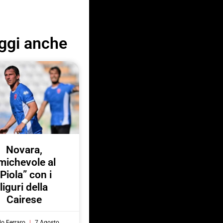
ggi anche
Novara,
michevole al
“Piola” con i
liguri della
Cairese
do Ferraro
7 Agosto