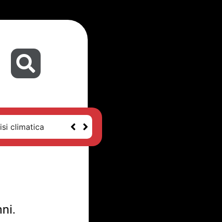
isi climatica
nni.