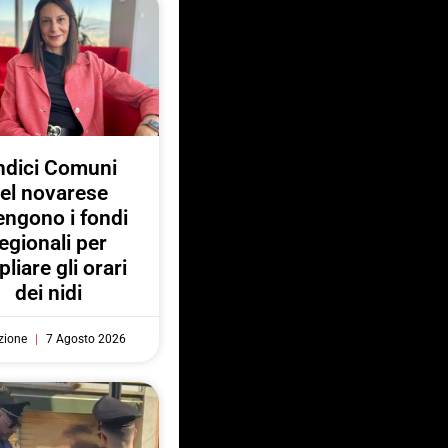
ndici Comuni
el novarese
engono i fondi
egionali per
liare gli orari
dei nidi
zione
7 Agosto 2026