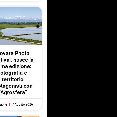
ovara Photo
tival, nasce la
ima edizione:
fotografia e
territorio
otagonisti con
“Agrosfera”
zione
7 Agosto 2026