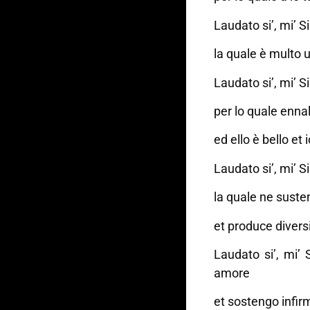
Laudato si’, mi’ S
la quale è multo u
Laudato si’, mi’ S
per lo quale ennal
ed ello è bello et
Laudato si’, mi’ S
la quale ne suste
et produce diversi 
Laudato si’, mi’ 
amore
et sostengo infirm