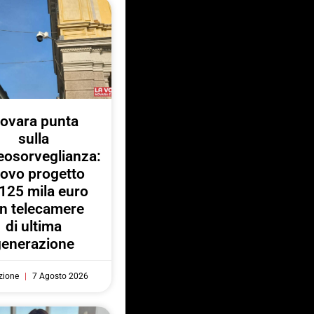
ovara punta
sulla
eosorveglianza:
ovo progetto
125 mila euro
n telecamere
di ultima
generazione
zione
7 Agosto 2026