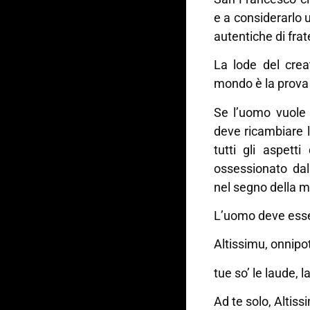
e a considerarlo 
autentiche di frat
La lode del crea
mondo è la prova 
Se l’uomo vuole 
deve ricambiare l
tutti gli aspetti
ossessionato da
nel segno della m
L’uomo deve esser
Altissimu, onnipo
tue so’ le laude, 
Ad te solo, Altiss