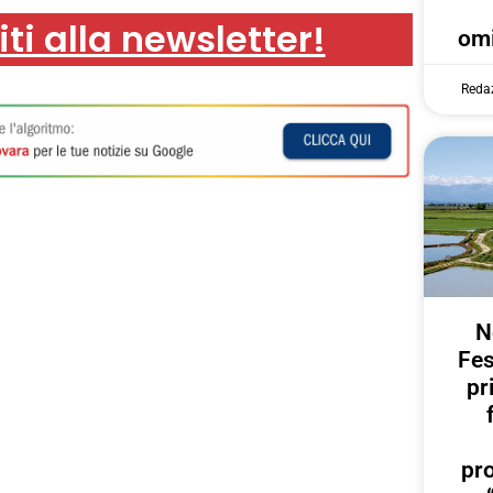
iti alla newsletter!
omi
Reda
N
Fes
pr
pr