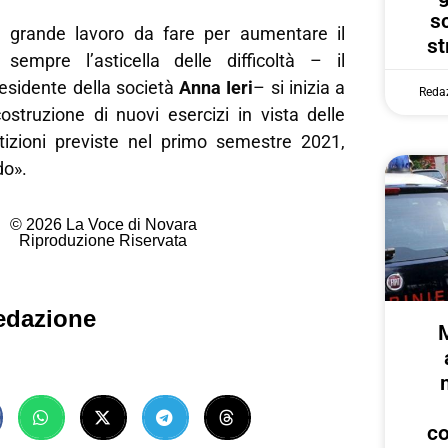
s
l grande lavoro da fare per aumentare il
st
 sempre l’asticella delle difficoltà – il
sidente della società
Anna Ieri
– si inizia a
Reda
ostruzione di nuovi esercizi in vista delle
izioni previste nel primo semestre 2021,
do».
© 2026 La Voce di Novara
Riproduzione Riservata
edazione
c