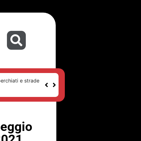
erchiati e strade
Oleggio
 2021