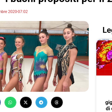
mbre 2020
07:02
Le
gi
di