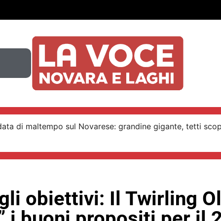
ata di maltempo sul Novarese: grandine gigante, tetti scop
gli obiettivi: Il Twirling 
” i buoni propositi per il