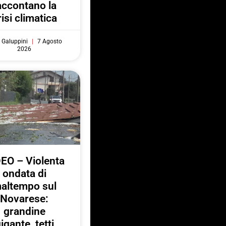
accontano la
risi climatica
 Galuppini
7 Agosto
2026
EO – Violenta
ondata di
altempo sul
Novarese:
grandine
igante, tetti