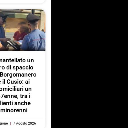
antellato un
ro di spaccio
a Borgomanero
e il Cusio: ai
omiciliari un
7enne, tra i
lienti anche
minorenni
zione
7 Agosto 2026