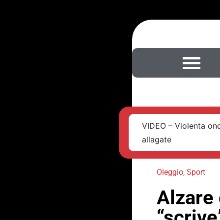
VIDEO – Violenta ond
allagate
Oleggio
,
Sport
Alzare 
“scrive