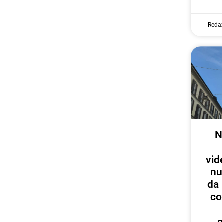
Reda
N
vid
nu
da 
co