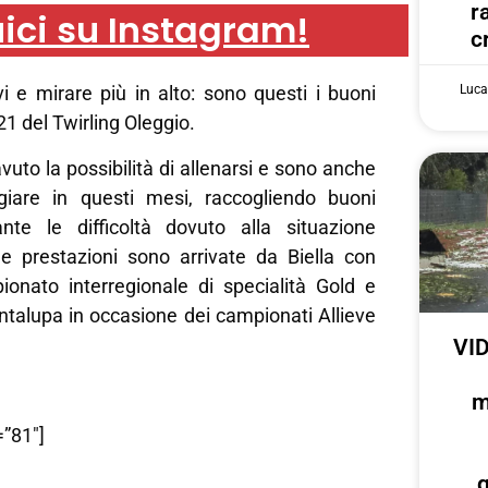
r
ici su Instagram!
c
Luca
ivi e mirare più in alto: sono questi i buoni
021 del Twirling Oleggio.
vuto la possibilità di allenarsi e sono anche
giare in questi mesi, raccogliendo buoni
tante le difficoltà dovuto alla situazione
ne prestazioni sono arrivate da Biella con
pionato interregionale di specialità Gold e
talupa in occasione dei campionati Allieve
VID
m
”81″]
g