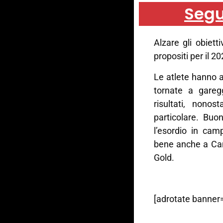
Segu
Alzare gli obiett
propositi per il 2
Le atlete hanno a
tornate a gareg
risultati, nonos
particolare. Buo
l’esordio in cam
bene anche a Can
Gold.
[adrotate banner=