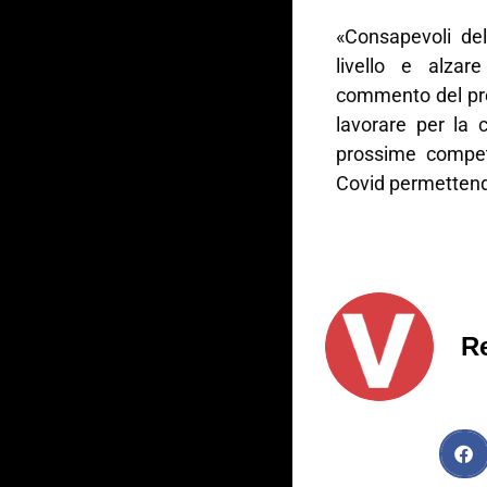
«Consapevoli de
livello e alzare
commento del pre
lavorare per la c
prossime compet
Covid permetten
R