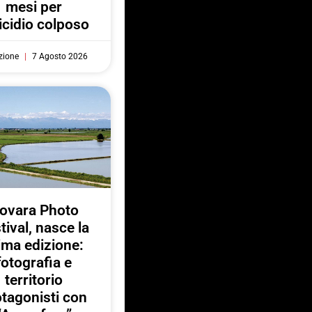
mesi per
cidio colposo
zione
7 Agosto 2026
ovara Photo
tival, nasce la
ima edizione:
fotografia e
territorio
otagonisti con