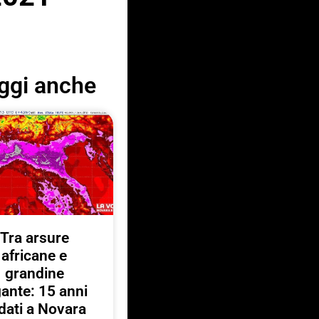
ggi anche
Tra arsure
africane e
grandine
gante: 15 anni
 dati a Novara