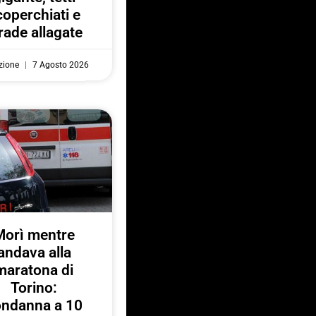
coperchiati e
rade allagate
zione
7 Agosto 2026
Morì mentre
andava alla
maratona di
Torino:
ondanna a 10