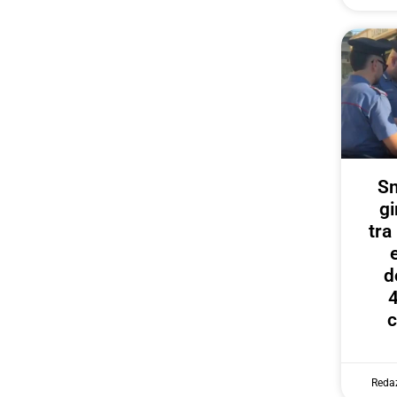
Sm
gi
tr
d
4
c
Reda