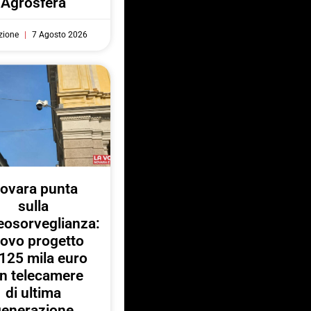
“Agrosfera”
zione
7 Agosto 2026
ovara punta
sulla
eosorveglianza:
ovo progetto
125 mila euro
n telecamere
di ultima
generazione