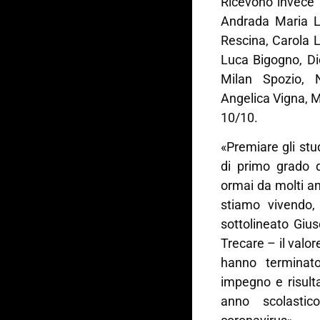
Ricevono invece 
Andrada Maria L
Rescina, Carola L
Luca Bigogno, Die
Milan Spozio, 
Angelica Vigna, M
10/10.
«Premiare gli stu
di primo grado d
ormai da molti an
stiamo vivendo,
sottolineato Gius
Trecare – il valo
hanno terminato
impegno e risulta
anno scolastic