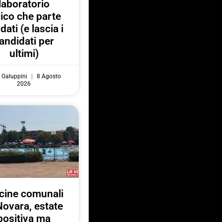
laboratorio
vico che parte
 dati (e lascia i
andidati per
ultimi)
 Galuppini
8 Agosto
2026
cine comunali
Novara, estate
positiva ma