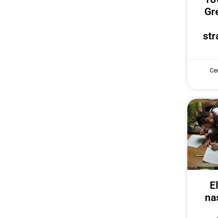
Gr
str
Cec
E
na