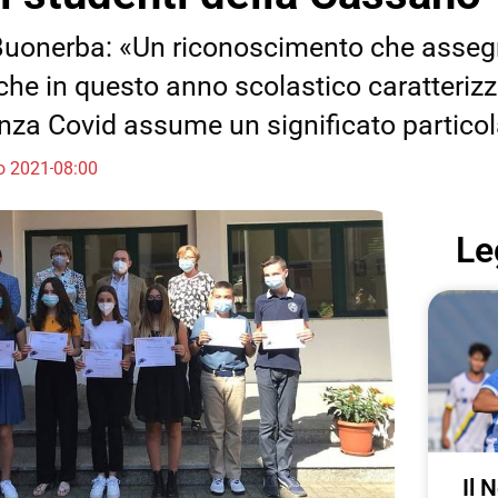
e Buonerba: «Un riconoscimento che asse
he in questo anno scolastico caratteriz
nza Covid assume un significato particol
io 2021
08:00
Le
Il 