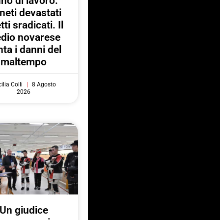
no di lavoro:
neti devastati
tti sradicati. Il
dio novarese
ta i danni del
maltempo
ilia Colli
8 Agosto
2026
Un giudice