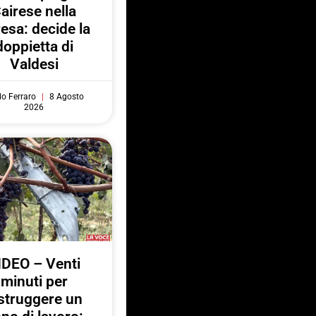
airese nella
resa: decide la
doppietta di
Valdesi
do Ferraro
8 Agosto
2026
IDEO – Venti
minuti per
struggere un