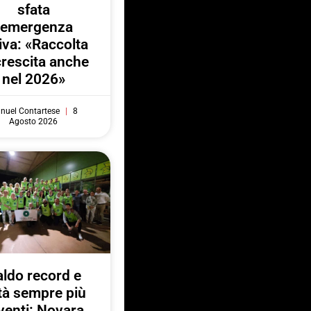
sfata
l’emergenza
iva: «Raccolta
crescita anche
nel 2026»
nuel Contartese
8
Agosto 2026
ldo record e
ttà sempre più
venti: Novara