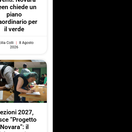
een chiede un
piano
aordinario per
il verde
ilia Colli
8 Agosto
2026
lezioni 2027,
sce “Progetto
Novara”: il