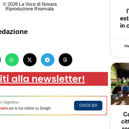
© 2026 La Voce di Novara
Riproduzione Riservata
est
in 
edazione
Ma
iti alla newsletter!
Ca
ci
ro