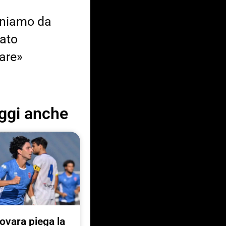
gniamo da
zato
are»
ggi anche
Novara piega la