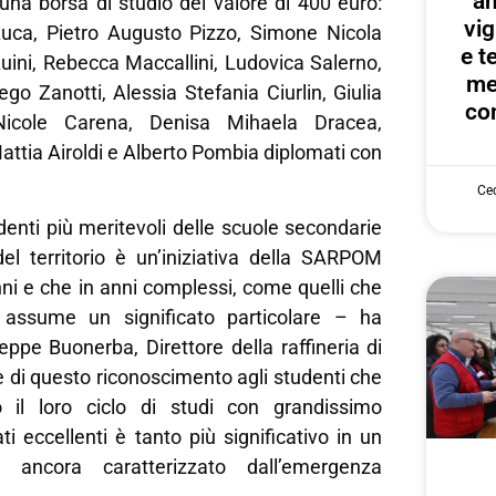
an
una borsa di studio del valore di 400 euro:
vig
uca, Pietro Augusto Pizzo, Simone Nicola
e te
uini, Rebecca Maccallini, Ludovica Salerno,
me
go Zanotti, Alessia Stefania Ciurlin, Giulia
con
Nicole Carena, Denisa Mihaela Dracea,
attia Airoldi e Alberto Pombia diplomati con
Cec
denti più meritevoli delle scuole secondarie
el territorio è un’iniziativa della SARPOM
ni e che in anni complessi, come quelli che
 assume un significato particolare – ha
eppe Buonerba, Direttore della raffineria di
re di questo riconoscimento agli studenti che
 il loro ciclo di studi con grandissimo
ti eccellenti è tanto più significativo in un
o ancora caratterizzato dall’emergenza