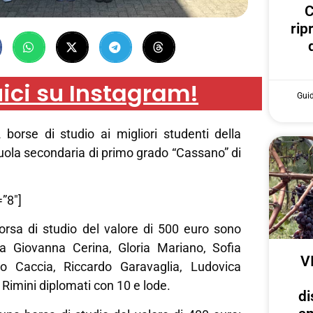
C
rip
ici su Instagram!
Gui
borse di studio ai migliori studenti della
uola secondaria di primo grado “Cassano” di
”8″]
orsa di studio del valore di 500 euro sono
ia Giovanna Cerina, Gloria Mariano, Sofia
V
io Caccia, Riccardo Garavaglia, Ludovica
 Rimini diplomati con 10 e lode.
di