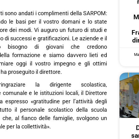
iati sono andati i complimenti della SARPOM:
M
ndo le basi per il vostro domani e lo state
ore dei modi. Vi auguro un futuro di studi e
Fr
o di successi e gratificazioni. Le aziende e il
di
nno bisogno di giovani che credono
della formazione e siamo davvero lieti ed
Ma
emiare oggi il vostro impegno e gli ottimi
, ha proseguito il direttore.
ingraziare la dirigente scolastica,
comunale e le istituzioni locali, il Direttore
espresso «gratitudine per l’attività degli
tutto il personale scolastico della scuola
 che, al fianco delle famiglie, svolgono un
 per la collettività».
D
sa