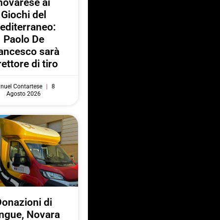
novarese ai
Giochi del
editerraneo:
Paolo De
ancesco sarà
rettore di tiro
nuel Contartese
8
Agosto 2026
onazioni di
ngue, Novara