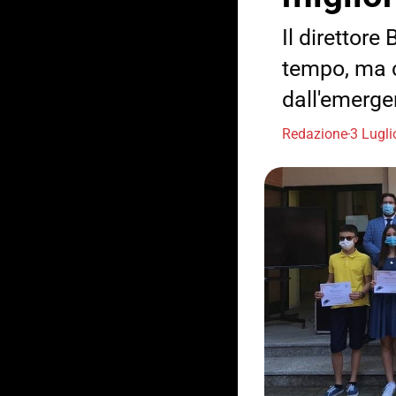
Il direttor
tempo, ma c
dall'emerge
Redazione
3 Lugl