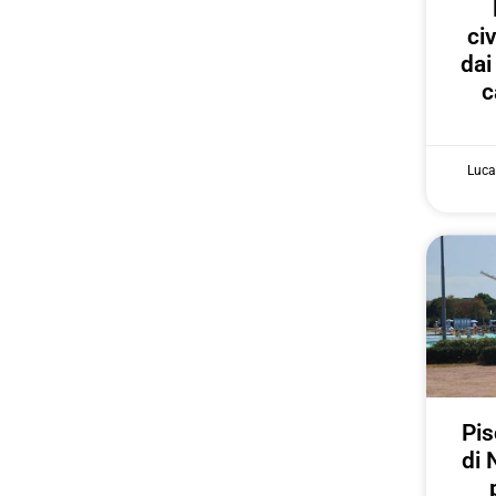
ci
dai
c
Luca
Pis
di 