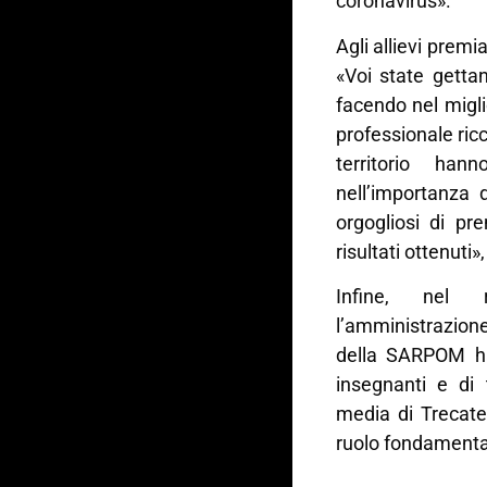
coronavirus».
Agli allievi prem
«Voi state getta
facendo nel migli
professionale ricc
territorio ha
nell’importanza 
orgogliosi di pr
risultati ottenuti»
Infine, nel r
l’amministrazione 
della SARPOM ha 
insegnanti e di 
media di Trecate
ruolo fondamentale