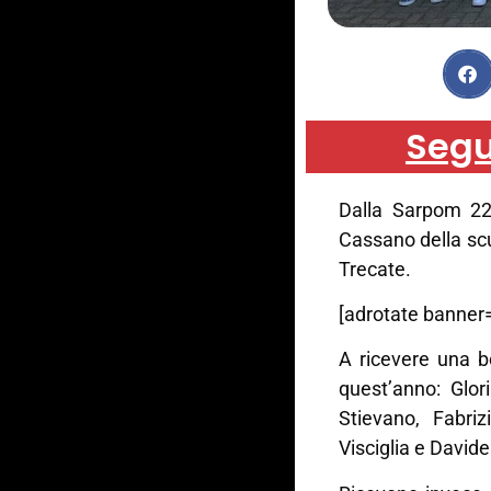
Segu
Dalla Sarpom 22 
Cassano della sc
Trecate.
[adrotate banner=
A ricevere una b
quest’anno: Glor
Stievano, Fabriz
Visciglia e Davide