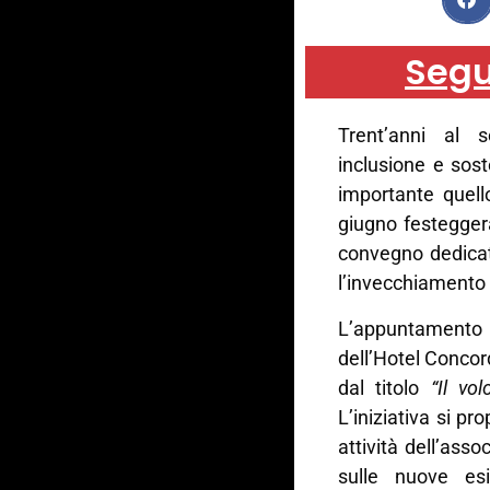
Segu
Trent’anni al s
inclusione e sost
importante quel
giugno festegger
convegno dedicato 
l’invecchiamento 
L’appuntamento è
dell’Hotel Concord
dal titolo
“Il vo
L’iniziativa si pr
attività dell’ass
sulle nuove esi