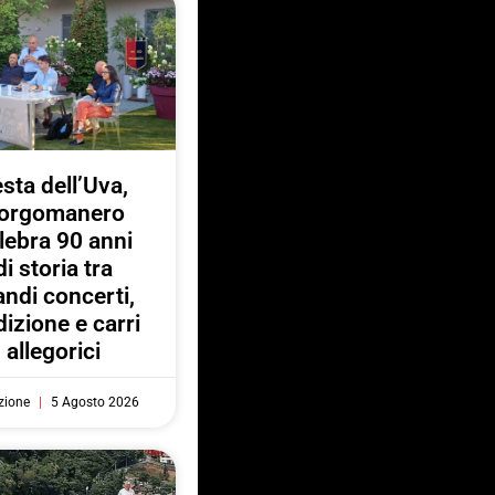
sta dell’Uva,
orgomanero
lebra 90 anni
di storia tra
andi concerti,
dizione e carri
allegorici
zione
5 Agosto 2026