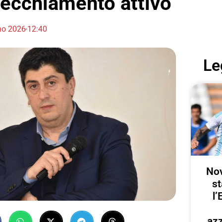
vecchiamento attivo
no 2026
12:40
Le
Nov
st
l’
azz