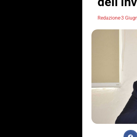
dell’in
Redazione
3 Giug