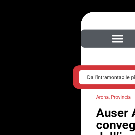
Dall’intramontabile pi
Arona
,
Provincia
Auser 
conveg