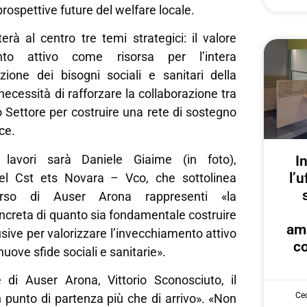
rospettive future del welfare locale.
rà al centro tre temi strategici: il valore
mento attivo come risorsa per l’intera
uzione dei bisogni sociali e sanitari della
necessità di rafforzare la collaborazione tra
zo Settore per costruire una rete di sostegno
ce.
 lavori sarà Daniele Giaime (in foto),
I
l’u
del Cst ets Novara – Vco, che sottolinea
rso di Auser Arona rappresenti «la
ncreta di quanto sia fondamentale costruire
am
clusive per valorizzare l’invecchiamento attivo
co
nuove sfide sociali e sanitarie».
e di Auser Arona, Vittorio Sconosciuto, il
Cec
 punto di partenza più che di arrivo». «Non