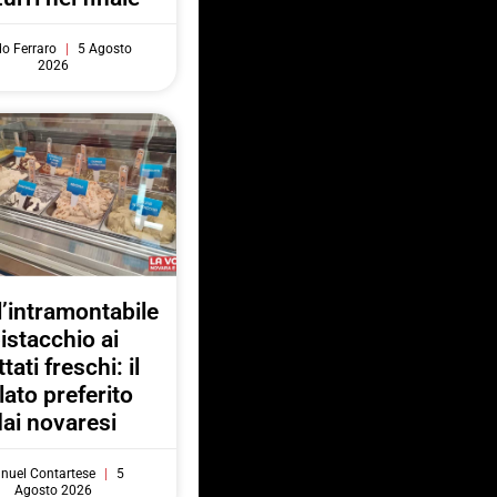
do Ferraro
5 Agosto
2026
l’intramontabile
istacchio ai
ttati freschi: il
lato preferito
dai novaresi
nuel Contartese
5
Agosto 2026