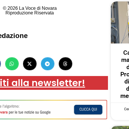
© 2026 La Voce di Novara
Riproduzione Riservata
edazione
C
ma
Pr
iti alla newsletter!
d
d
med
Cec