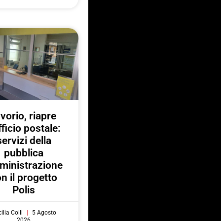
nvorio, riapre
fficio postale:
servizi della
pubblica
ministrazione
n il progetto
Polis
ilia Colli
5 Agosto
2026