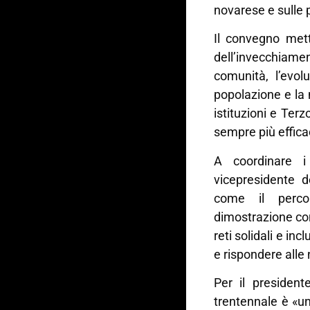
novarese e sulle p
Il convegno mette
dell’invecchia
comunità, l’evol
popolazione e la 
istituzioni e Ter
sempre più effica
A coordinare i
vicepresidente 
come il perco
dimostrazione co
reti solidali e in
e rispondere alle 
Per il president
trentennale è «un