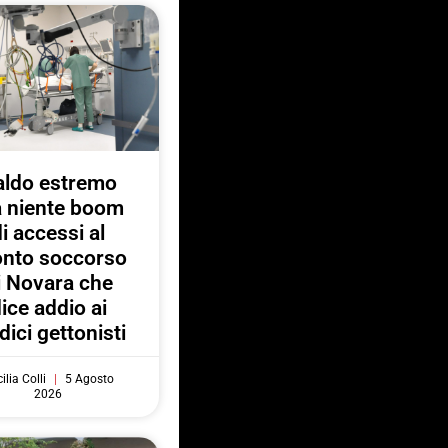
aldo estremo
 niente boom
di accessi al
onto soccorso
i Novara che
ice addio ai
ici gettonisti
ilia Colli
5 Agosto
2026