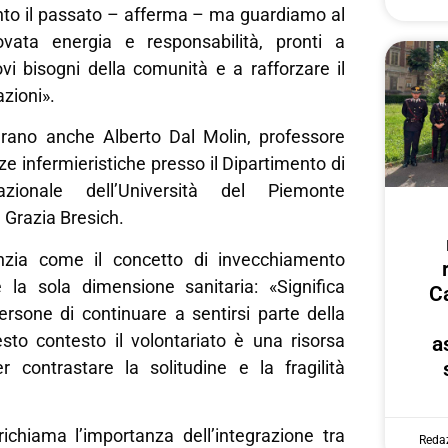
nto il passato – afferma – ma guardiamo al
ovata energia e responsabilità, pronti a
ovi bisogni della comunità e a rafforzare il
azioni».
igurano anche Alberto Dal Molin, professore
ze infermieristiche presso il Dipartimento di
azionale dell’Università del Piemonte
a Grazia Bresich.
nzia come il concetto di invecchiamento
e la sola dimensione sanitaria: «Significa
Ca
ersone di continuare a sentirsi parte della
sto contesto il volontariato è una risorsa
a
 contrastare la solitudine e la fragilità
richiama l’importanza dell’integrazione tra
Reda