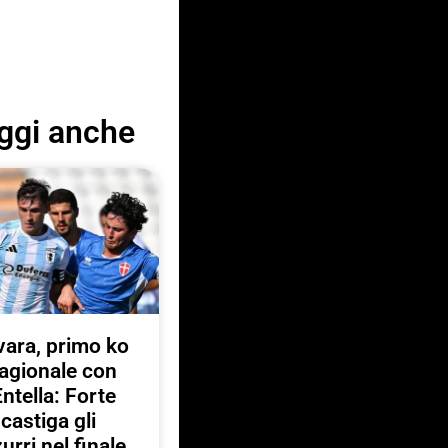
ggi anche
ara, primo ko
agionale con
Entella: Forte
castiga gli
urri nel finale