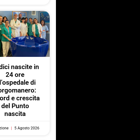
ici nascite in
24 ore
l’ospedale di
orgomanero:
ord e crescita
del Punto
nascita
zione
5 Agosto 2026