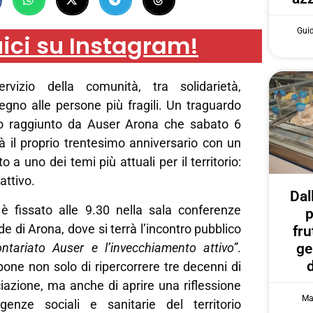
Gui
ici su Instagram!
ervizio della comunità, tra solidarietà,
egno alle persone più fragili. Un traguardo
lo raggiunto da Auser Arona che sabato 6
à il proprio trentesimo anniversario con un
a uno dei temi più attuali per il territorio:
attivo.
Dal
 fissato alle 9.30 nella sala conferenze
p
e di Arona, dove si terrà l’incontro pubblico
fru
ge
lontariato Auser e l’invecchiamento attivo”
.
opone non solo di ripercorrere tre decenni di
ociazione, ma anche di aprire una riflessione
Ma
genze sociali e sanitarie del territorio