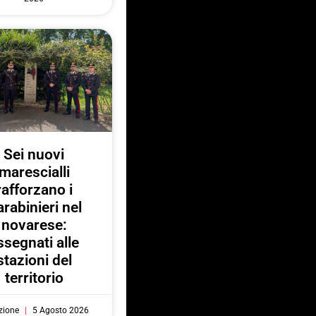
Sei nuovi
marescialli
rafforzano i
rabinieri nel
novarese:
ssegnati alle
stazioni del
territorio
zione
5 Agosto 2026