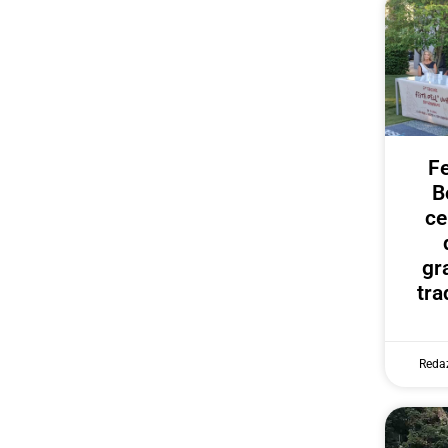
Fe
B
ce
gr
tra
Reda