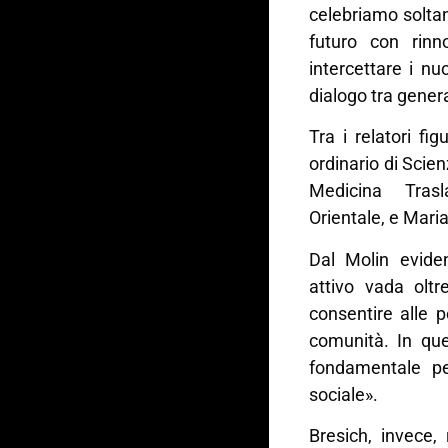
celebriamo solta
futuro con rinn
intercettare i nu
dialogo tra gener
Tra i relatori f
ordinario di Scien
Medicina Trasl
Orientale, e Mari
Dal Molin evide
attivo vada oltr
consentire alle p
comunità. In que
fondamentale per
sociale».
Bresich, invece, 