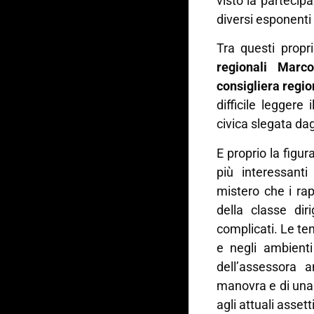
visto la partecip
diversi esponenti 
Tra questi propr
regionali Marc
consigliera regi
difficile legger
civica slegata dagli
E proprio la figur
più interessanti
mistero che i rap
della classe dir
complicati. Le ten
e negli ambienti 
dell’assessora 
manovra e di una 
agli attuali assetti