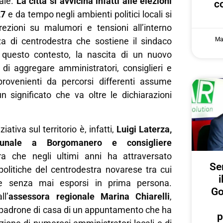
ale.
La città si avvicina infatti alle elezioni
c
27
e da tempo negli ambienti politici locali si
crezioni su malumori e tensioni all’interno
Ma
a di centrodestra che sostiene il sindaco
 questo contesto, la nascita di un nuovo
di aggregare amministratori, consiglieri e
 provenienti da percorsi differenti assume
n significato che va oltre le dichiarazioni
iativa sul territorio è, infatti,
Luigi Laterza,
unale a Borgomanero e consigliere
ura che negli ultimi anni ha attraversato
Ser
politiche del centrodestra novarese tra cui
i
le senza mai esporsi in prima persona.
Go
ll’
assessora regionale Marina Chiarelli
,
l padrone di casa di un appuntamento che ha
p