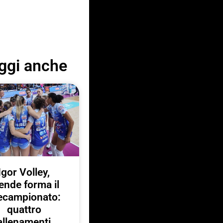
ggi anche
Igor Volley,
ende forma il
ecampionato:
quattro
allenamenti