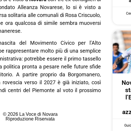
ndato Alleanza Novarese, lo si è visto a
Cec
rsa solitaria alle comunali di Rosa Criscuolo,
, e ora qualcosa di simile sembra muoversi
manerese.
ascita del Movimento Civico per l’Alto
e rappresentare molto più di una semplice
strativa: potrebbe essere il primo tassello
 politica pronta a pesare nelle future sfide
rritorio. A partire proprio da Borgomanero,
Nov
a rovescia verso il 2027 è già iniziato, così
st
ndi centri del Piemonte al voto il prossimo
l’
azz
© 2026 La Voce di Novara
Riproduzione Riservata
Gui