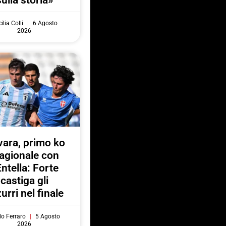
sulla storia»
ilia Colli
6 Agosto
2026
ara, primo ko
agionale con
Entella: Forte
castiga gli
urri nel finale
do Ferraro
5 Agosto
2026