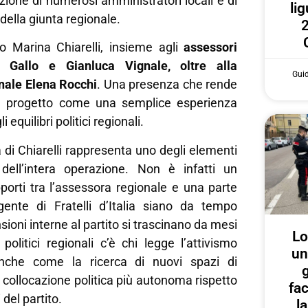
azione di numerosi amministratori locali e di
lig
della giunta regionale.
2
io Marina Chiarelli, insieme agli
assessori
o Gallo e Gianluca Vignale, oltre alla
Gui
onale Elena Rocchi
. Una presenza che rende
e il progetto come una semplice esperienza
 equilibri politici regionali.
a di Chiarelli rappresenta uno degli elementi
 dell’intera operazione. Non è infatti un
porti tra l’assessora regionale e una parte
igente di Fratelli d’Italia siano da tempo
sioni interne al partito si trascinano da mesi
Lo
politici regionali c’è chi legge l’attivismo
un
anche come la ricerca di nuovi spazi di
g
collocazione politica più autonoma rispetto
fa
 del partito.
l