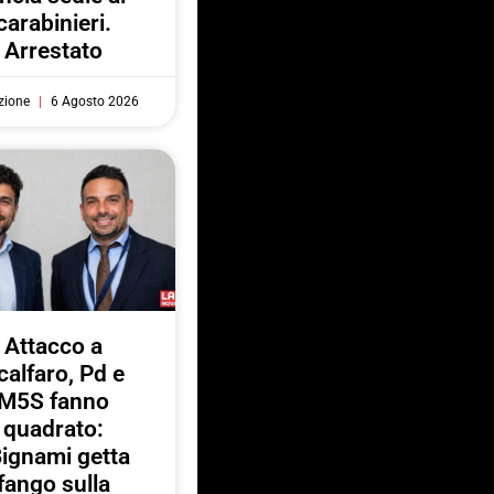
carabinieri.
Arrestato
zione
6 Agosto 2026
Attacco a
calfaro, Pd e
M5S fanno
quadrato:
ignami getta
fango sulla