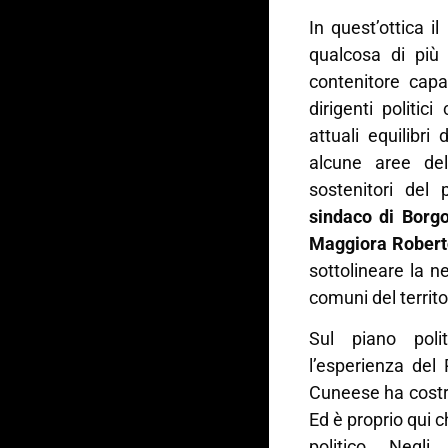
In quest’ottica 
qualcosa di più
contenitore capa
dirigenti politi
attuali equilibri 
alcune aree de
sostenitori del 
sindaco di Borg
Maggiora Robert
sottolineare la ne
comuni del territo
Sul piano poli
l’esperienza del
Cuneese ha costru
Ed è proprio qui 
politico. Negl