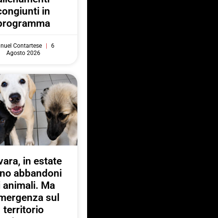
congiunti in
programma
nuel Contartese
6
Agosto 2026
ara, in estate
no abbandoni
i animali. Ma
emergenza sul
territorio