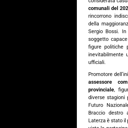
considerata casu
comunali del 20
rincorrono indis
della maggioranz
Sergio Bossi. In
soggetto capace 
figure politiche
inevitabilmente u
ufficiali.
Promotore dell’iniz
assessore com
provinciale
, fig
diverse stagioni 
Futuro Naziona
Braccio destro a
Laterza è stato i