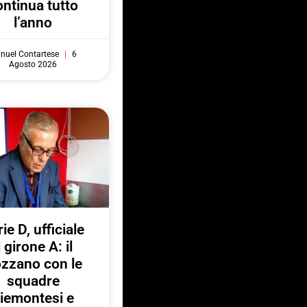
ontinua tutto
l’anno
nuel Contartese
6
Agosto 2026
ie D, ufficiale
l girone A: il
zzano con le
squadre
iemontesi e