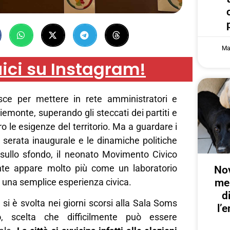
Ma
ici su Instagram!
sce per mettere in rete amministratori e
Piemonte, superando gli steccati dei partiti e
o le esigenze del territorio. Ma a guardare i
a serata inaugurale e le dinamiche politiche
ullo sfondo, il neonato Movimento Civico
nte appare molto più come un laboratorio
Nov
me
 una semplice esperienza civica.
d
si è svolta nei giorni scorsi alla Sala Soms
l’
o
, scelta che difficilmente può essere