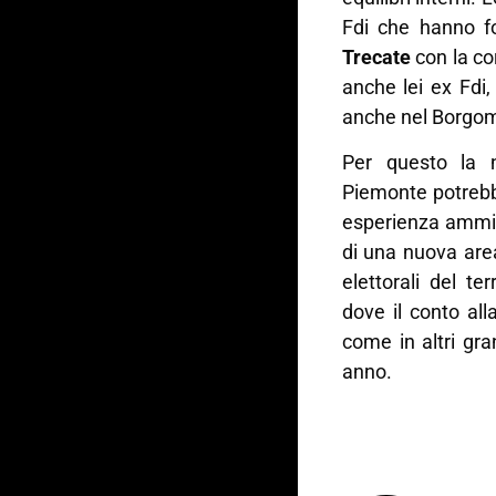
Fdi che hanno fo
Trecate
con la co
anche lei ex Fdi
anche nel Borgo
Per questo la n
Piemonte potrebb
esperienza ammini
di una nuova area
elettorali del te
dove il conto all
come in altri gra
anno.