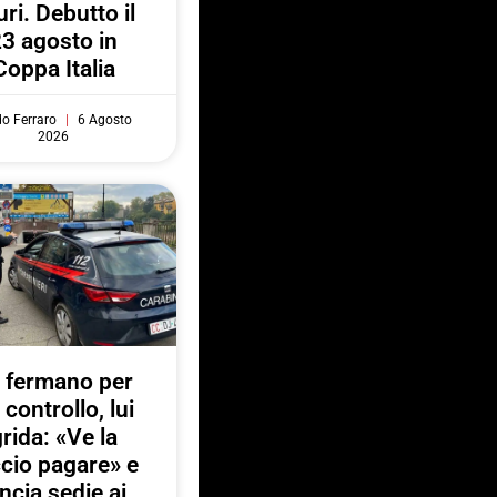
uri. Debutto il
3 agosto in
Coppa Italia
do Ferraro
6 Agosto
2026
 fermano per
 controllo, lui
rida: «Ve la
ccio pagare» e
ancia sedie ai