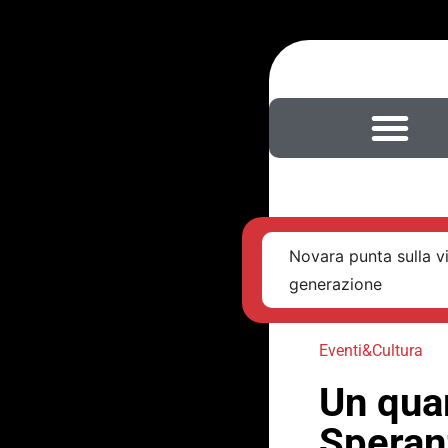
Novara punta sulla v
generazione
Eventi&Cultura
Un quar
Speran