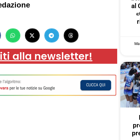
edazione
al 
«
r
Mar
iti alla newsletter!
pr
pr