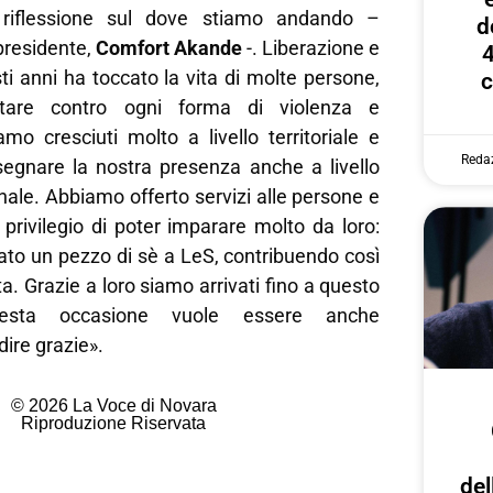
iflessione sul dove stiamo andando –
d
presidente,
Comfort Akande
-. Liberazione e
4
i anni ha toccato la vita di molte persone,
c
ttare contro ogni forma di violenza e
mo cresciuti molto a livello territoriale e
Reda
 segnare la nostra presenza anche a livello
nale. Abbiamo offerto servizi alle persone e
privilegio di poter imparare molto da loro:
ato un pezzo di sè a LeS, contribuendo così
ta. Grazie a loro siamo arrivati fino a questo
esta occasione vuole essere anche
dire grazie».
© 2026 La Voce di Novara
Riproduzione Riservata
del