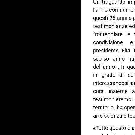
Un traguardo imp
l’anno con numer
questi 25 anni e
testimonianze ed
fronteggiare le v
condivisione 
presidente
Elia 
scorso anno ha 
dell’anno -. In q
in grado di con
interessandosi ai
cura, insieme a
testimonieremo 
territorio, ha ope
arte scienza e te
«Tutto questo è 