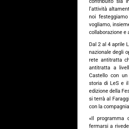
contribuito sia
l’attività altame
noi festeggiamo
vogliamo, insieme
collaborazione e ai
Dal 2 al 4 aprile
nazionale degli o
rete antitratta c
antitratta a liv
Castello con un 
storia di LeS e 
edizione della Fes
si terrà al Farag
con la compagnia 
«Il programma 
fermarsi a rived