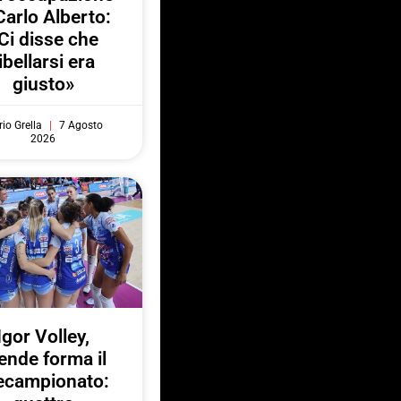
Carlo Alberto:
Ci disse che
ibellarsi era
giusto»
io Grella
7 Agosto
2026
Igor Volley,
ende forma il
ecampionato: