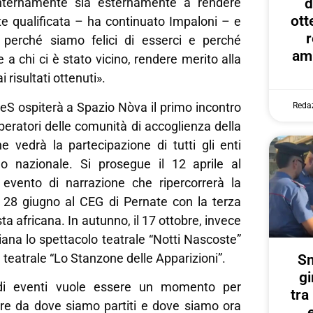
d
 internamente sia esternamente a rendere
ott
nte qualificata – ha continuato Impaloni – e
r
 perché siamo felici di esserci e perché
amp
 a chi ci è stato vicino, rendere merito alla
 risultati ottenuti».
 LeS ospiterà a Spazio Nòva il primo incontro
Reda
peratori delle comunità di accoglienza della
he vedrà la partecipazione di tutti gli enti
ello nazionale. Si prosegue il 12 aprile al
evento di narrazione che ripercorrerà la
il 28 giugno al CEG di Pernate con la terza
ta africana. In autunno, il 17 ottobre, invece
giana lo spettacolo teatrale “Notti Nascoste”
teatrale “Lo Stanzone delle Apparizioni”.
Sm
gi
di eventi vuole essere un momento per
tr
ere da dove siamo partiti e dove siamo ora