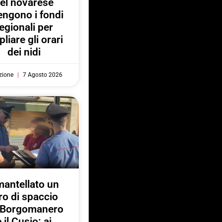
el novarese
engono i fondi
egionali per
liare gli orari
dei nidi
zione
7 Agosto 2026
antellato un
ro di spaccio
a Borgomanero
e il Cusio: ai