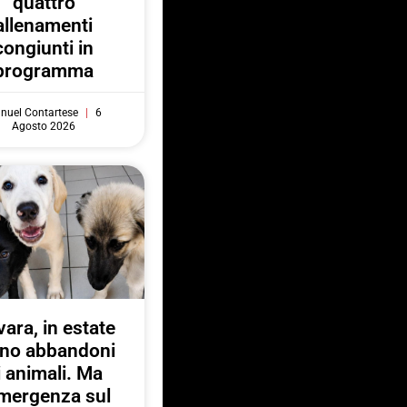
quattro
allenamenti
congiunti in
programma
nuel Contartese
6
Agosto 2026
ara, in estate
no abbandoni
i animali. Ma
emergenza sul