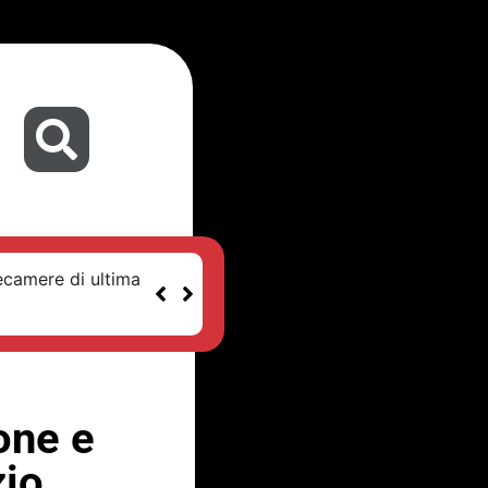
ecamere di ultima
one e
zio