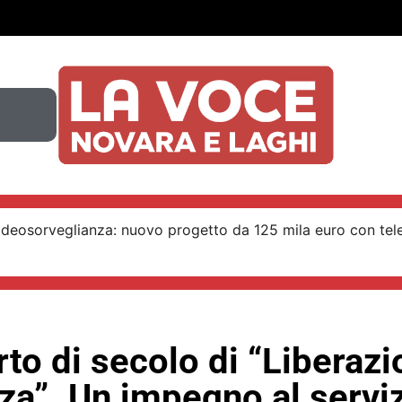
ideosorveglianza: nuovo progetto da 125 mila euro con tel
to di secolo di “Liberazi
za”. Un impegno al servi