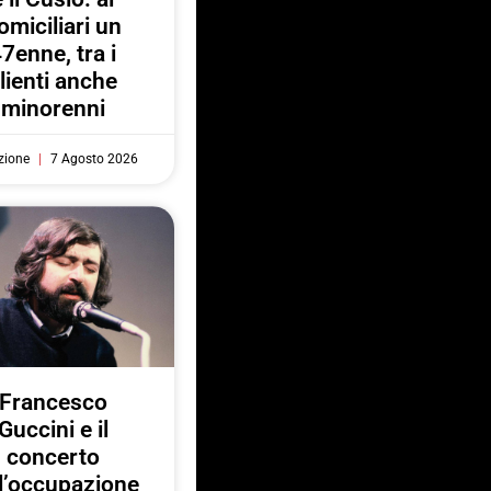
omiciliari un
7enne, tra i
lienti anche
minorenni
zione
7 Agosto 2026
Francesco
Guccini e il
concerto
l’occupazione