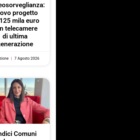
eosorveglianza:
ovo progetto
125 mila euro
n telecamere
di ultima
generazione
zione
7 Agosto 2026
ndici Comuni