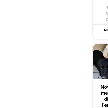
Ma
Nov
me
d
l’