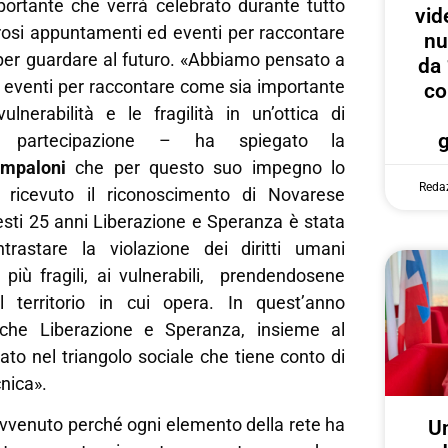
ortante che verrà celebrato durante tutto
vid
osi appuntamenti ed eventi per raccontare
nu
 per guardare al futuro. «Abbiamo pensato a
da 
 eventi per raccontare come sia importante
co
ulnerabilità e le fragilità in un’ottica di
e partecipazione – ha spiegato la
Impaloni
che per questo suo impegno lo
Reda
ricevuto il riconoscimento di Novarese
uesti 25 anni Liberazione e Speranza è stata
trastare la violazione dei diritti umani
 più fragili, ai vulnerabili, prendendosene
l territorio in cui opera. In quest’anno
che Liberazione e Speranza, insieme al
rato nel triangolo sociale che tiene conto di
cnica».
avvenuto perché ogni elemento della rete ha
U