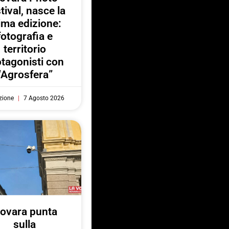
tival, nasce la
ima edizione:
fotografia e
territorio
otagonisti con
“Agrosfera”
zione
7 Agosto 2026
ovara punta
sulla