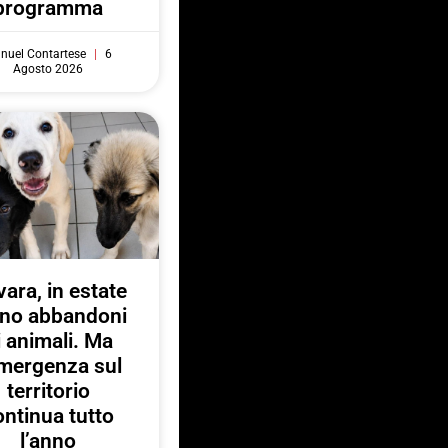
programma
nuel Contartese
6
Agosto 2026
ara, in estate
no abbandoni
i animali. Ma
emergenza sul
territorio
ontinua tutto
l’anno