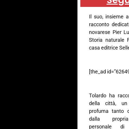
Il suo, insieme 
racconto dedica
novarese Pier Lu
Storia naturale 
casa editrice Sell
[the_ad id=”62649
Tolardo ha racc
della città, u
profuma tanto d
dalla propri
personale d