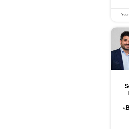
Reda
S
«B