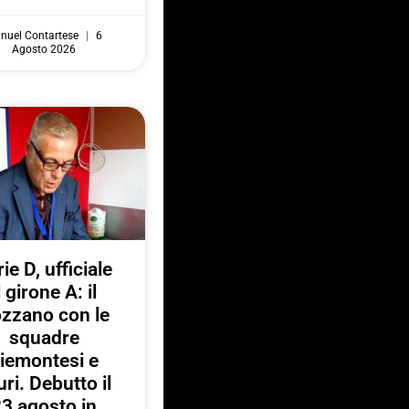
nuel Contartese
6
Agosto 2026
ie D, ufficiale
l girone A: il
zzano con le
squadre
iemontesi e
uri. Debutto il
3 agosto in