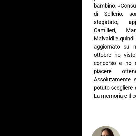
bambino. «Consult
di Sellerio, s
sfegatato, a
Camilleri, Ma
Malvaldi e quindi
aggiornato su n
ottobre ho visto
concorso e ho d
piacere otte
Assolutamente sì
potuto scegliere d
La memoria e Il c