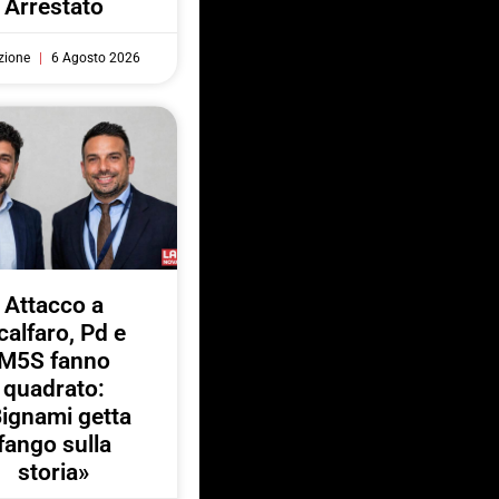
Arrestato
zione
6 Agosto 2026
Attacco a
calfaro, Pd e
M5S fanno
quadrato:
ignami getta
fango sulla
storia»