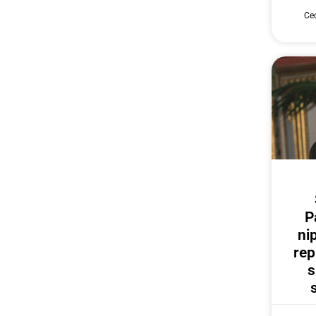
Cec
P
ni
rep
s