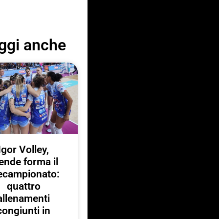
ggi anche
Igor Volley,
ende forma il
ecampionato:
quattro
allenamenti
congiunti in