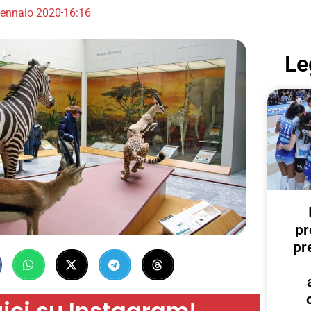
ennaio 2020
16:16
Le
pr
pr
ici su Instagram!