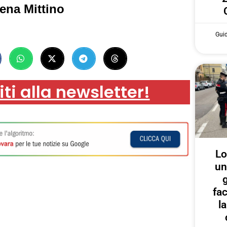
ena Mittino
Gui
iti alla newsletter!
Lo
un
g
fa
l