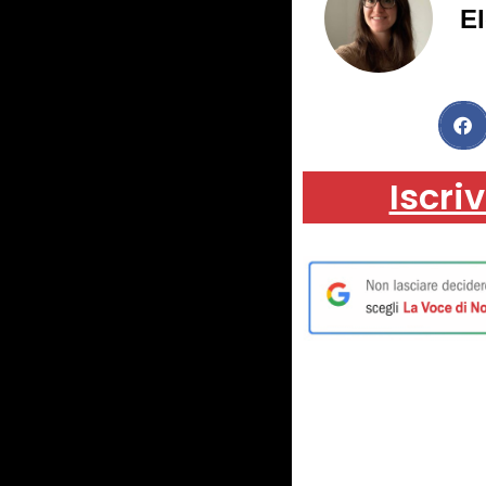
El
Iscriv