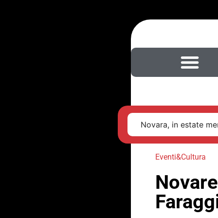
Novara, in estate men
Eventi&Cultura
Novare
Faraggi