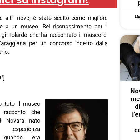
Ma
ad altri nove, è stato scelto come migliore
to a un museo. Bel riconoscimento per il
igi Tolardo che ha raccontato il museo di
Faraggiana per un concorso indetto dalla
erio.
″]
Nov
me
ontato il museo
d
n racconto che
l’
i Novara, nato
a esperienza
c
i quando era