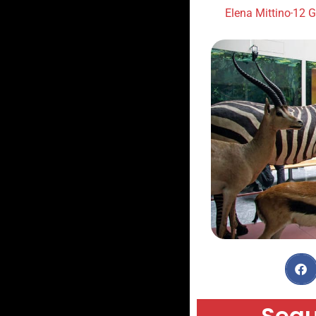
Elena Mittino
12 G
Segu