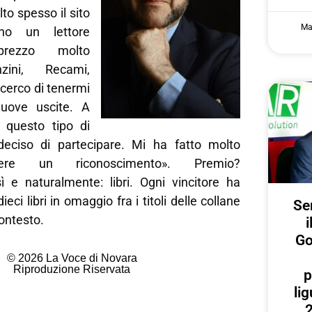
o spesso il sito
Ma
ono un lettore
pprezzo molto
nzini, Recami,
 cerco di tenermi
uove uscite. A
 questo tipo di
eciso di partecipare. Mi ha fatto molto
nere un riconoscimento». Premio?
 e naturalmente: libri. Ogni vincitore ha
ieci libri in omaggio fra i titoli delle collane
Ser
ontesto.
i
Go
© 2026 La Voce di Novara
Riproduzione Riservata
p
lig
2