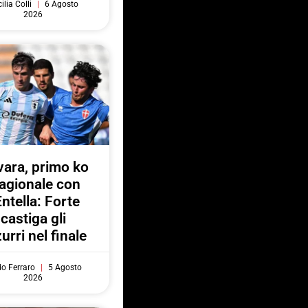
ilia Colli
6 Agosto
2026
ara, primo ko
agionale con
Entella: Forte
castiga gli
urri nel finale
do Ferraro
5 Agosto
2026