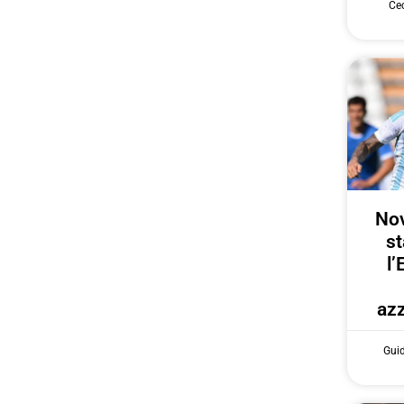
Cec
Nov
st
l’
azz
Gui