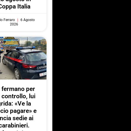
Coppa Italia
do Ferraro
6 Agosto
2026
 fermano per
 controllo, lui
rida: «Ve la
ccio pagare» e
ancia sedie ai
carabinieri.