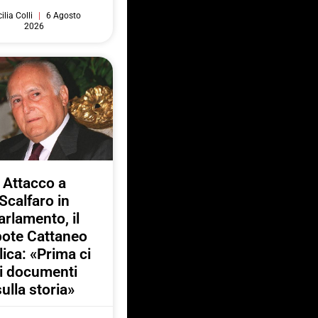
ilia Colli
6 Agosto
2026
Attacco a
Scalfaro in
arlamento, il
pote Cattaneo
lica: «Prima ci
i documenti
sulla storia»