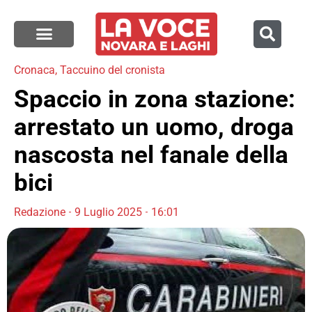
Cronaca
,
Taccuino del cronista
Spaccio in zona stazione:
arrestato un uomo, droga
nascosta nel fanale della
bici
Redazione
9 Luglio 2025
16:01