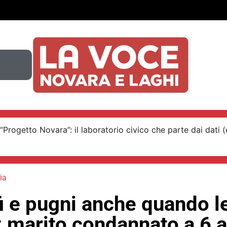
“Progetto Novara”: il laboratorio civico che parte dai dati (e
ia
i e pugni anche quando le
: marito condannato a 6 a