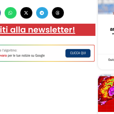
iti alla newsletter!
a
Gui