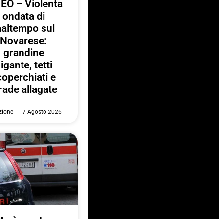
EO – Violenta
ondata di
altempo sul
Novarese:
grandine
igante, tetti
coperchiati e
rade allagate
zione
7 Agosto 2026