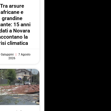
Tra arsure
africane e
grandine
gante: 15 anni
 dati a Novara
accontano la
risi climatica
 Galuppini
7 Agosto
2026