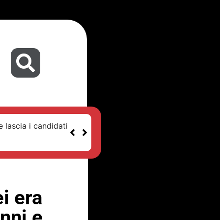
 lascia i candidati
i era
nni e