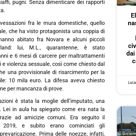
hiaffi, pugni. Senza dimenticare dei rapporti
za.
E
na
 vessazioni fra le mura domestiche, quello
ale, che ha visto protagonista una coppia di
anno abitato fra Novara e alcuni piccoli
ci
terland: lui, M.L., quarantenne, è stato
dai
nni e 6 mesi di carcere per maltrattamenti
c
ni e violenza sessuale, così come chiesto dal
he una provvisionale di risarcimento per la
vile: 10 mila euro. La difesa aveva chiesto
Luca
one per mancanza di prove.
azioni è stata la moglie dell’imputato, una
. Lei in aula ha spiegato come era nata la
grazie ad amicizie comuni. Era seguito il
 2019, e subito erano cominciati gli
prevaricazione. Prima delle noezze, infatti,