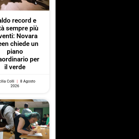
ldo record e
ttà sempre più
venti: Novara
een chiede un
piano
aordinario per
il verde
ilia Colli
8 Agosto
2026