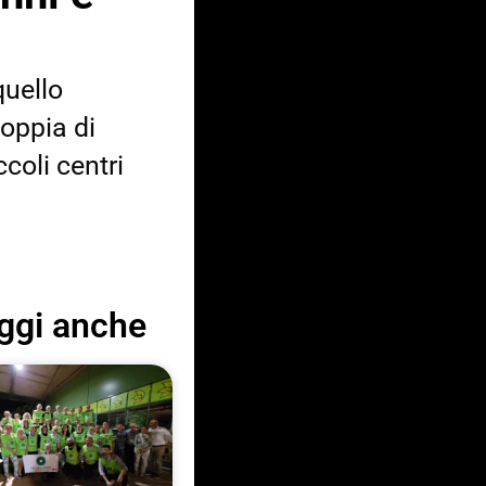
quello
coppia di
coli centri
ggi anche