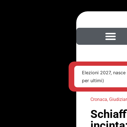
Elezioni 2027, nasce 
per ultimi)
Cronaca
,
Giudiziar
Schiaff
incinta