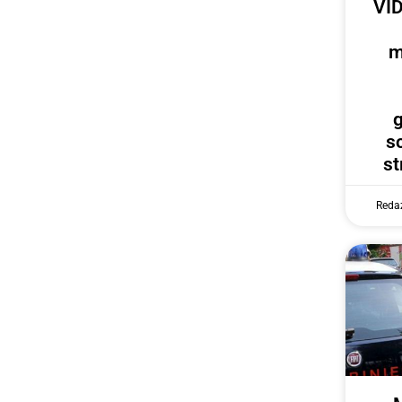
VID
m
g
s
st
Reda