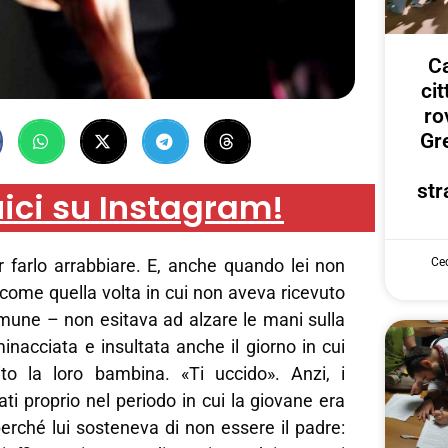
Ca
ci
ro
Gr
str
ici su Instagram!
Cec
 farlo arrabbiare. E, anche quando lei non
 come quella volta in cui non aveva ricevuto
omune – non esitava ad alzare le mani sulla
nacciata e insultata anche il giorno in cui
ito la loro bambina. «Ti uccido». Anzi, i
ti proprio nel periodo in cui la giovane era
perché lui sosteneva di non essere il padre: