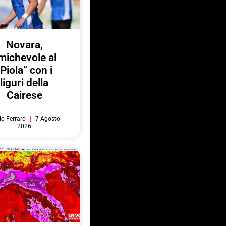
Novara,
michevole al
“Piola” con i
liguri della
Cairese
do Ferraro
7 Agosto
2026