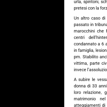
urla, spintoni, sc
pretesi con la for
Un altro caso di
passato in tribun
marocchini che h
centri dell’hin
condannato a 6 a
in famiglia, lesio
pm. Stabilito anc
vittima, parte ci
invece l’assoluzi
A subire le vess
donna di 33 anni
loro relazione, 
matrimonio nel
atteggiamenti di 