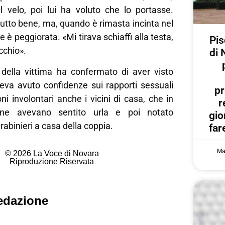
il velo, poi lui ha voluto che lo portasse.
 tutto bene, ma, quando è rimasta incinta nel
e è peggiorata. «Mi tirava schiaffi alla testa,
Pis
cchio».
di 
 della vittima ha confermato di aver visto
 aveva avuto confidenze sui rapporti sessuali
pr
ni involontari anche i vicini di casa, che in
r
one avevano sentito urla e poi notato
gi
arabinieri a casa della coppia.
far
Ma
© 2026 La Voce di Novara
Riproduzione Riservata
edazione