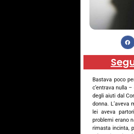
Segu
Bastava poco per
c’entrava nulla –
degli aiuti dal C
donna. L’aveva mi
lei aveva partor
problemi erano na
rimasta incinta, 