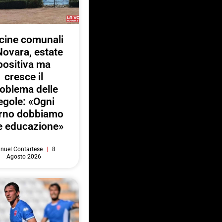
cine comunali
Novara, estate
positiva ma
cresce il
oblema delle
egole: «Ogni
orno dobbiamo
e educazione»
nuel Contartese
8
Agosto 2026