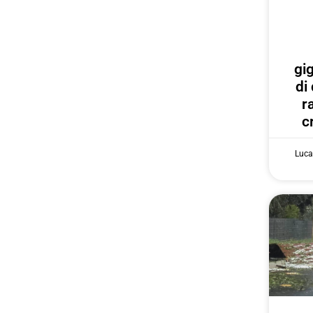
gi
di
r
c
Luca