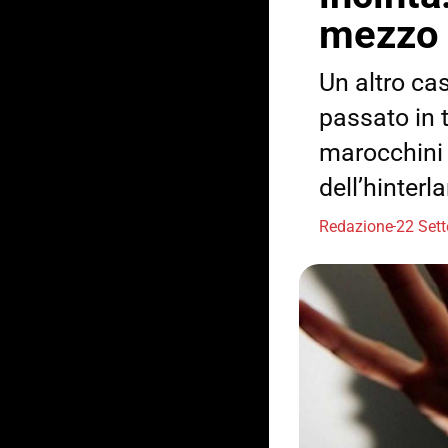
mezzo
Un altro ca
passato in 
marocchini 
dell’hinterl
Redazione
22 Set