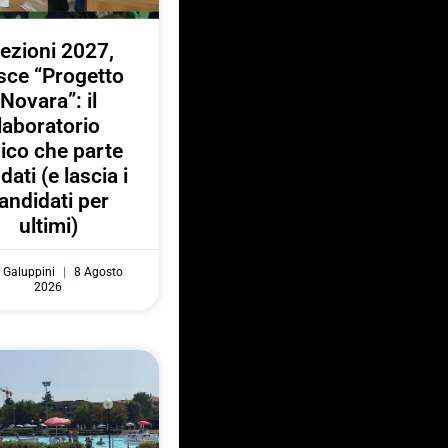
lezioni 2027,
sce “Progetto
Novara”: il
laboratorio
vico che parte
 dati (e lascia i
andidati per
ultimi)
 Galuppini
8 Agosto
2026