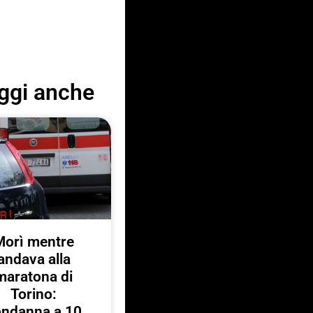
ggi anche
Morì mentre
andava alla
maratona di
Torino:
ondanna a 10