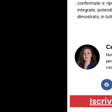
confermate e rip
integrate, poten
dimostrato, in tut
Ce
Nov
per
ruo
Iscriv