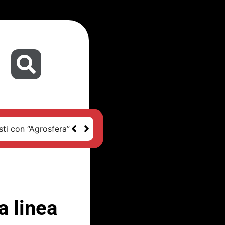
sti con “Agrosfera”
a linea