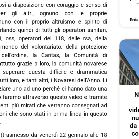
osi a disposizione con coraggio e senso di
 per gli altri, ognuno con le proprie
Reda
no con il proprio altruismo e spirito di
rlando quindi di tutti gli operatori sanitari,
i, oss, operatori del 118, delle rsa, della
mondo del volontariato, della protezione
 dell’ordine, la Caritas, la Comunità di
attutto grazie a loro, la comunità novarese
 superare questa difficile e drammatica
i loro, e tanti altri, i Novaresi dell’Anno. Li
iare uno ad uno perché ci hanno dato una
N
 faremo attraverso questo video e tramite
menti più mirati che verranno consegnati ad
vid
oni che sono stati in prima linea in questo
nu
.
da 
co
al (trasmesso da venerdì 22 gennaio alle 18