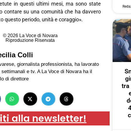
etute in questi ultimi mesi, ma sono state
Reda
do contare su una comunità che ha davvero
to questo periodo, unità e coraggio».
© 2026 La Voce di Novara
Riproduzione Riservata
cilia Colli
arese, giornalista professionista, ha lavorato
Sm
 settimanali e tv. A La Voce di Novara ha il
gi
lo di direttore
tr
d
4
iti alla newsletter!
c