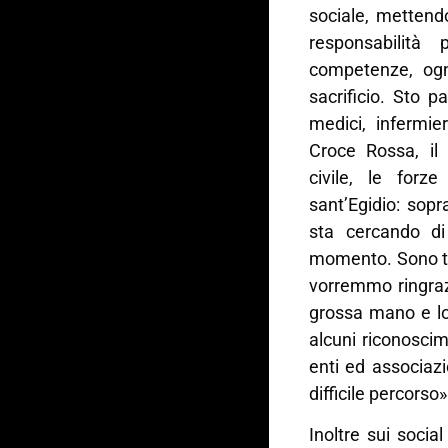
sociale, mettend
responsabilità
competenze, ognu
sacrificio. Sto pa
medici, infermier
Croce Rossa, il 
civile, le forze
sant’Egidio: sopr
sta cercando di
momento. Sono tutt
vorremmo ringraz
grossa mano e lo
alcuni riconosci
enti ed associazi
difficile percorso»
Inoltre sui soci