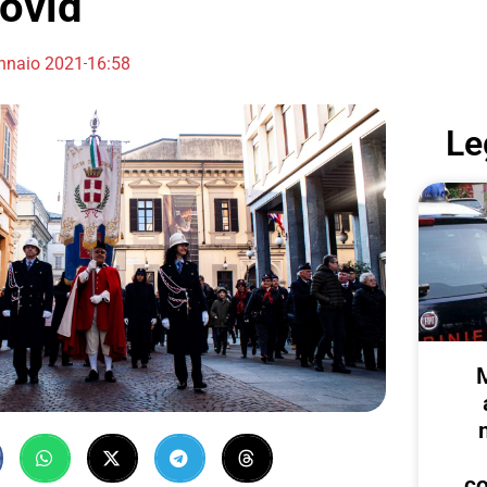
Covid
nnaio 2021
16:58
Le
c