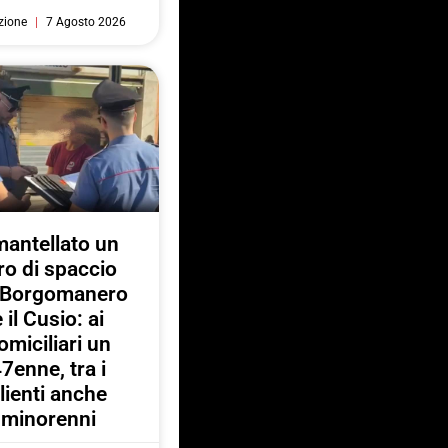
zione
7 Agosto 2026
antellato un
ro di spaccio
a Borgomanero
e il Cusio: ai
omiciliari un
7enne, tra i
lienti anche
minorenni