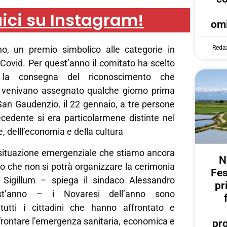
ici su Instagram!
omi
Reda
no, un premio simbolico alle categorie in
l Covid. Per quest’anno il comitato ha scelto
 la consegna del riconoscimento che
 venivano assegnato qualche giorno prima
i San Gaudenzio, il 22 gennaio, a tre persone
ecedente si era particolarmene distinte nel
e, delll’economia e della cultura
a situazione emergenziale che stiamo ancora
N
to che non si potrà organizzare la cerimonia
Fes
 Sigillum – spiega il sindaco Alessandro
pr
st’anno – i Novaresi dell’anno sono
tutti i cittadini che hanno affrontato e
frontare l’emergenza sanitaria, economica e
pr