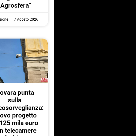
“Agrosfera”
zione
7 Agosto 2026
ovara punta
sulla
eosorveglianza:
ovo progetto
125 mila euro
n telecamere