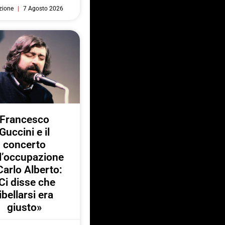
zione
7 Agosto 2026
Francesco
Guccini e il
concerto
l’occupazione
Carlo Alberto:
Ci disse che
ibellarsi era
giusto»