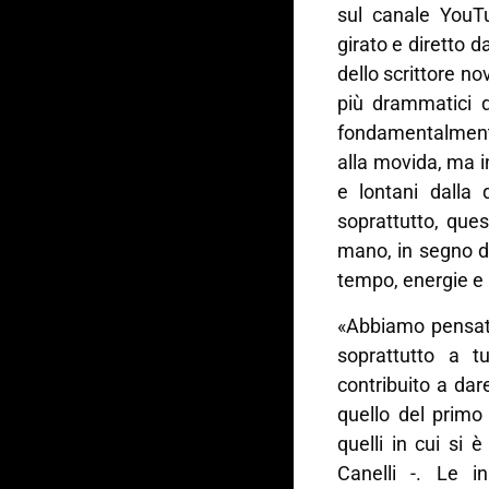
sul canale YouT
girato e diretto d
dello scrittore n
più drammatici d
fondamentalmente
alla movida, ma i
e lontani dalla 
soprattutto, que
mano, in segno d
tempo, energie e ri
«Abbiamo pensato
soprattutto a 
contribuito a dar
quello del primo
quelli in cui si
Canelli -. Le i