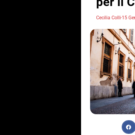
per il 
Cecilia Colli
15 Ge