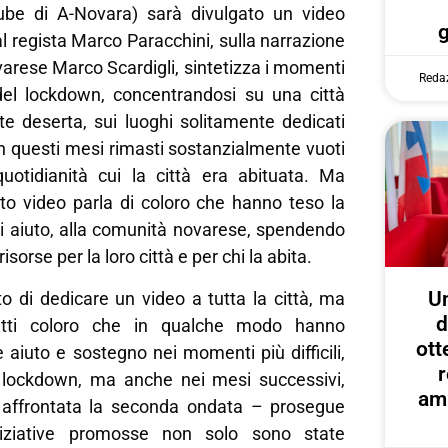
ube di A-Novara) sarà divulgato un video
al regista Marco Paracchini, sulla narrazione
ovarese Marco Scardigli, sintetizza i momenti
Reda
el lockdown, concentrandosi su una città
 deserta, sui luoghi solitamente dedicati
n questi mesi rimasti sostanzialmente vuoti
quotidianità cui la città era abituata. Ma
sto video parla di coloro che hanno teso la
i aiuto, alla comunità novarese, spendendo
sorse per la loro città e per chi la abita.
U
 di dedicare un video a tutta la città, ma
d
tutti coloro che in qualche modo hanno
ott
e aiuto e sostegno nei momenti più difficili,
r
 lockdown, ma anche nei mesi successivi,
amp
 è affrontata la seconda ondata – prosegue
niziative promosse non solo sono state