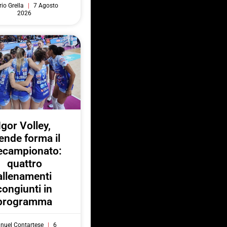
io Grella
7 Agosto
2026
Igor Volley,
ende forma il
ecampionato:
quattro
allenamenti
congiunti in
programma
nuel Contartese
6