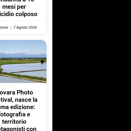
mesi per
cidio colposo
zione
7 Agosto 2026
ovara Photo
tival, nasce la
ima edizione:
fotografia e
territorio
otagonisti con