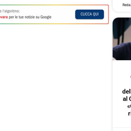
Reda
del
al 
«
r