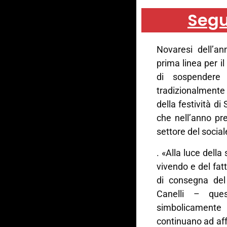
Segu
Novaresi dell’an
prima linea per i
di sospendere
tradizionalmente
della festività d
che nell’anno pr
settore del social
. «Alla luce dell
vivendo e del fat
di consegna del
Canelli – que
simbolicamente 
continuano ad af