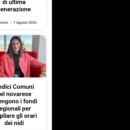
di ultima
generazione
zione
7 Agosto 2026
ndici Comuni
el novarese
engono i fondi
egionali per
liare gli orari
dei nidi