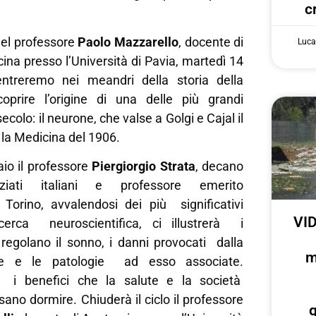
c
del professore
Paolo Mazzarello
, docente di
Luca
cina presso l’Università di Pavia, martedì 14
entreremo nei meandri della storia della
oprire l’origine di una delle più grandi
ecolo: il neurone, che valse a Golgi e Cajal il
la Medicina del 1906.
io il professore
Piergiorgio Strata
, decano
ziati italiani e professore emerito
i Torino, avvalendosi dei più significativi
VID
ricerca neuroscientifica, ci illustrerà i
egolano il sonno, i danni provocati dalla
m
ne e le patologie ad esso associate.
 i benefici che la salute e la società
ano dormire. Chiuderà il ciclo il professore
g