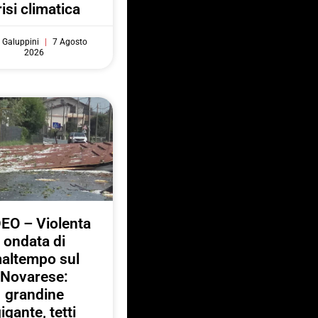
risi climatica
 Galuppini
7 Agosto
2026
EO – Violenta
ondata di
altempo sul
Novarese:
grandine
igante, tetti