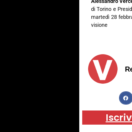
Alessandro Verce
di Torino e Presi
martedì 28 febbr
visione
R
Iscriv