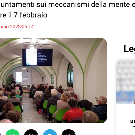
untamenti sui meccanismi della mente e i
e il 7 febbraio
naio 2023
06:14
Le
a