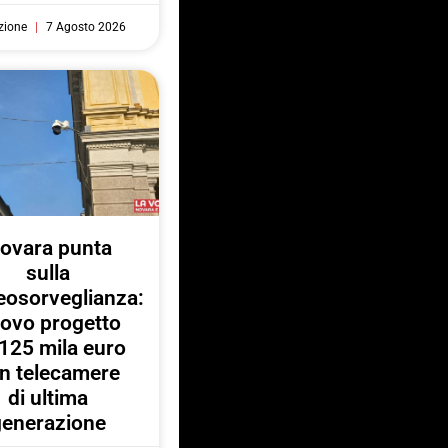
zione
7 Agosto 2026
ovara punta
sulla
eosorveglianza:
ovo progetto
125 mila euro
n telecamere
di ultima
generazione