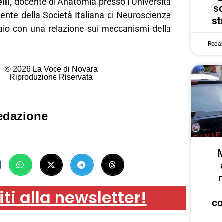
lli,
docente di Anatomia presso l’Università
s
dente della Società Italiana di Neuroscienze
st
aio con una relazione sui meccanismi della
Reda
© 2026 La Voce di Novara
Riproduzione Riservata
edazione
iti alla newsletter!
c