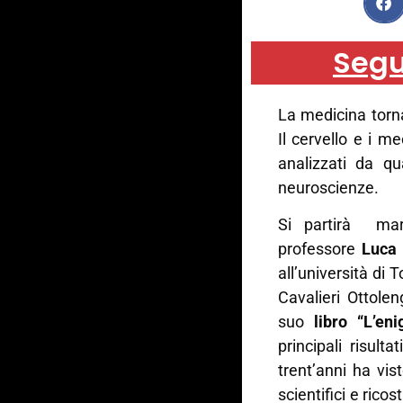
Segu
La medicina torn
Il cervello e i m
analizzati da q
neuroscienze.
Si partirà mar
professore
Luca 
all’università di 
Cavalieri Ottole
suo
libro “L’e
principali risult
trent’anni ha vis
scientifici e ricos