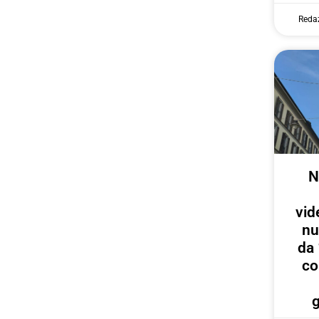
Reda
N
vid
nu
da 
co