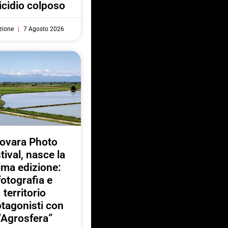
cidio colposo
zione
7 Agosto 2026
ovara Photo
tival, nasce la
ima edizione:
fotografia e
territorio
otagonisti con
“Agrosfera”