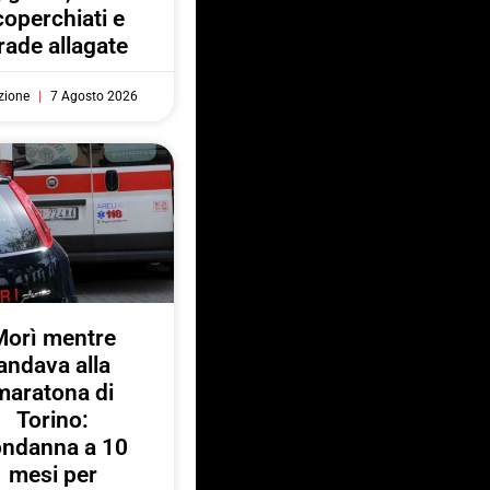
coperchiati e
rade allagate
zione
7 Agosto 2026
Morì mentre
andava alla
maratona di
Torino:
ondanna a 10
mesi per