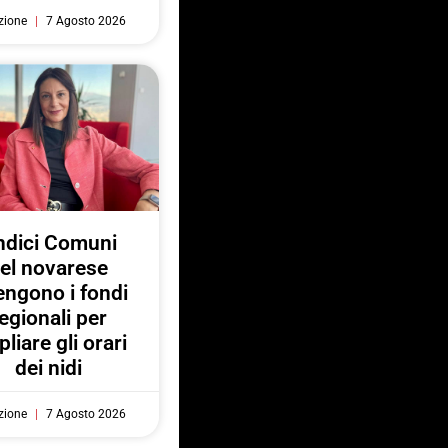
zione
7 Agosto 2026
ndici Comuni
el novarese
engono i fondi
egionali per
liare gli orari
dei nidi
zione
7 Agosto 2026