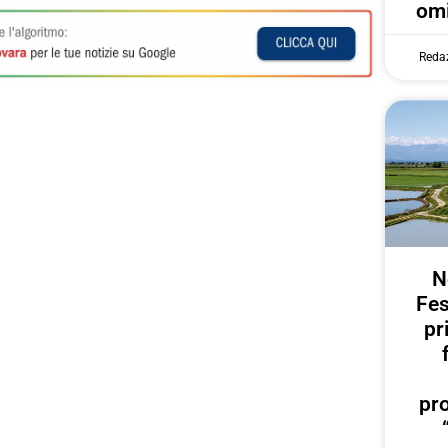
omi
Reda
N
Fes
pr
pr