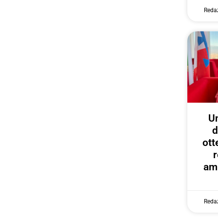
Reda
U
d
ott
r
amp
Reda