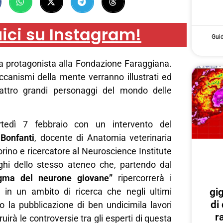
ici su Instagram!
Gui
a protagonista alla Fondazione Faraggiana.
eccanismi della mente verranno illustrati ed
uattro grandi personaggi del mondo delle
tedì 7 febbraio con un intervento del
Bonfanti
, docente di Anatomia veterinaria
Torino e ricercatore al Neuroscience Institute
nghi dello stesso ateneo che, partendo dal
nigma del neurone giovane”
ripercorrerà i
gi
ati in un ambito di ricerca che negli ultimi
di
to la pubblicazione di ben undicimila lavori
r
truirà le controversie tra gli esperti di questa