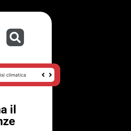
isi climatica
a il
nze