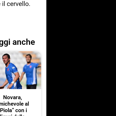
l cervello.
ggi anche
Novara,
michevole al
“Piola” con i