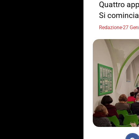
Quattro app
Si cominciar
Redazione
27 Gen