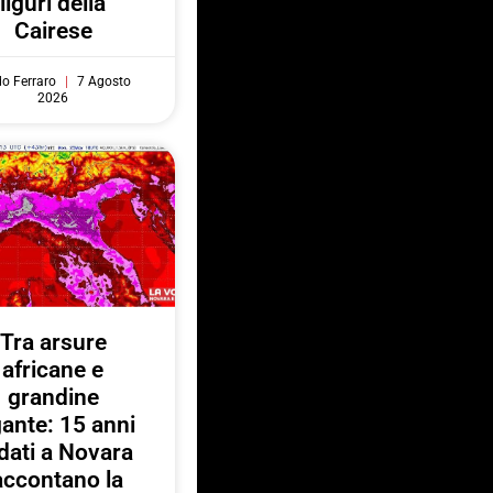
liguri della
Cairese
do Ferraro
7 Agosto
2026
Tra arsure
africane e
grandine
gante: 15 anni
 dati a Novara
accontano la