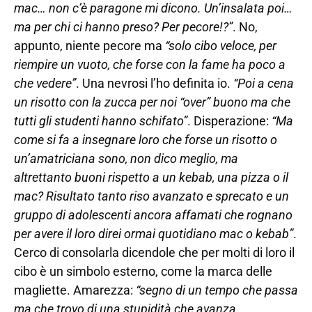
mac… non c’è paragone mi dicono. Un’insalata poi…
ma per chi ci hanno preso? Per pecore!?”
. No,
appunto, niente pecore ma
“solo cibo veloce, per
riempire un vuoto, che forse con la fame ha poco a
che vedere”
. Una nevrosi l’ho definita io.
“Poi a cena
un risotto con la zucca per noi “over” buono ma che
tutti gli studenti hanno schifato”
. Disperazione:
“Ma
come si fa a insegnare loro che forse un risotto o
un’amatriciana sono, non dico meglio, ma
altrettanto buoni rispetto a un kebab, una pizza o il
mac? Risultato tanto riso avanzato e sprecato e un
gruppo di adolescenti ancora affamati che rognano
per avere il loro direi ormai quotidiano mac o kebab”
.
Cerco di consolarla dicendole che per molti di loro il
cibo è un simbolo esterno, come la marca delle
magliette. Amarezza:
“segno di un tempo che passa
ma che trovo di una stupidità che avanza…