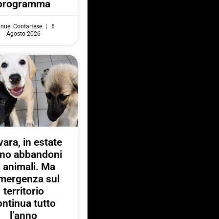
programma
nuel Contartese
6
Agosto 2026
ara, in estate
no abbandoni
i animali. Ma
emergenza sul
territorio
ontinua tutto
l’anno