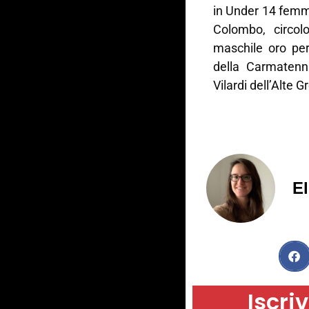
in Under 14 femmi
Colombo, circol
maschile oro pe
della Carmatenn
Vilardi dell’Alte 
El
Iscriv