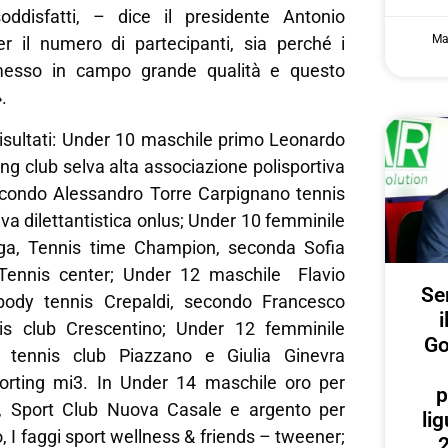
ddisfatti, – dice il presidente Antonio
Ma
r il numero di partecipanti, sia perché i
messo in campo grande qualità e questo
.
i risultati: Under 10 maschile primo Leonardo
ng club selva alta associazione polisportiva
 secondo Alessandro Torre Carpignano tennis
iva dilettantistica onlus; Under 10 femminile
ga, Tennis time Champion, seconda Sofia
Tennis center; Under 12 maschile Flavio
Ser
body tennis Crepaldi, secondo Francesco
i
is club Crescentino; Under 12 femminile
Go
 tennis club Piazzano e Giulia Ginevra
orting mi3. In Under 14 maschile oro per
p
 Sport Club Nuova Casale e argento per
lig
, I faggi sport wellness & friends – tweener;
2