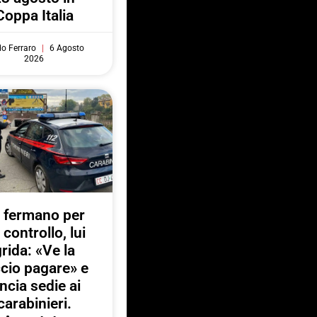
Coppa Italia
do Ferraro
6 Agosto
2026
 fermano per
 controllo, lui
rida: «Ve la
ccio pagare» e
ancia sedie ai
carabinieri.