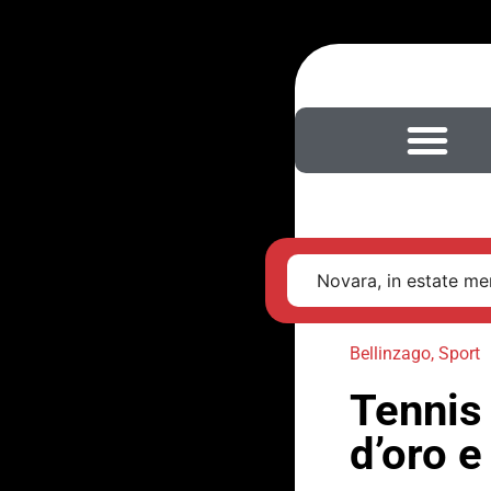
Novara, in estate men
Bellinzago
,
Sport
Tennis
d’oro e