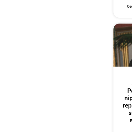
Cec
P
ni
rep
s