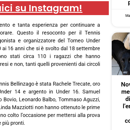
ici su Instagram!
Ma
ento e tanta esperienza per continuare a
orare. Questo il resoconto per il Tennis
gonista e organizzatore del Torneo Under
0 ai 16 anni che si è svolto dal 18 settembre
ono stati circa 110 i ragazzi che hanno
esi e non, tanti quelli provenienti dai circoli
Tennis Bellinzago è stata Rachele Trecate, oro
Nov
me
 Under 14 e argento in Under 16. Samuel
d
po Bovio, Leonardo Balbo, Tommaso Aguzzi,
l’
Linda Mazziotti non hanno ottenuto le prime
no colto l’occasione per mettersi alla prova
c
più pronti.