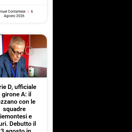
nuel Contartese
6
Agosto 2026
ie D, ufficiale
l girone A: il
zzano con le
squadre
iemontesi e
uri. Debutto il
3 agosto in