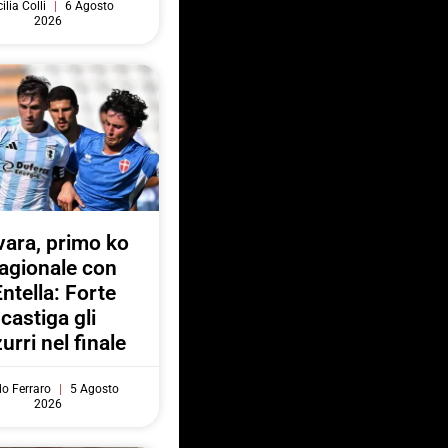
ilia Colli
6 Agosto
2026
ara, primo ko
agionale con
Entella: Forte
castiga gli
urri nel finale
do Ferraro
5 Agosto
2026