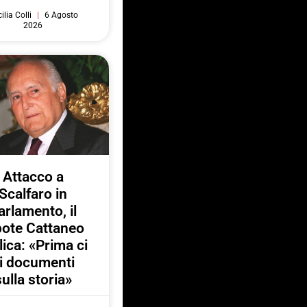
ilia Colli
6 Agosto
2026
Attacco a
Scalfaro in
arlamento, il
pote Cattaneo
lica: «Prima ci
i documenti
sulla storia»