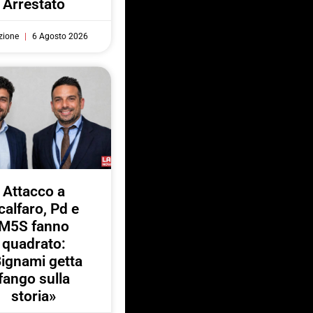
Arrestato
zione
6 Agosto 2026
Attacco a
calfaro, Pd e
M5S fanno
quadrato:
ignami getta
fango sulla
storia»