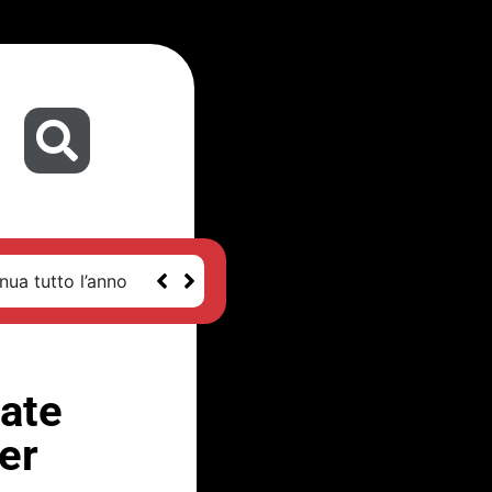
nua tutto l’anno
cate
er