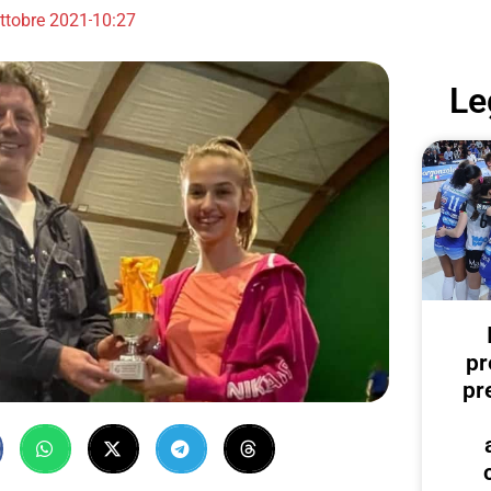
ttobre 2021
10:27
Le
pr
pr