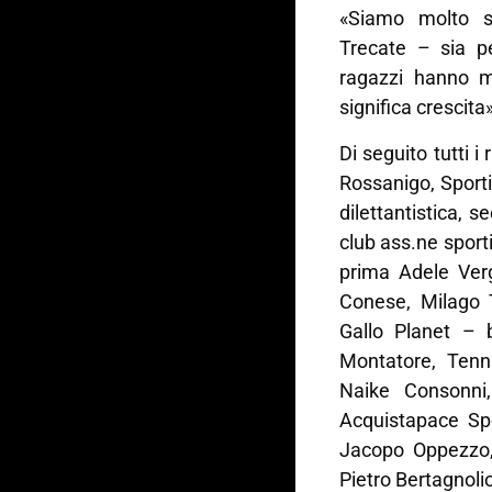
«Siamo molto so
Trecate – sia pe
ragazzi hanno 
significa crescita»
Di seguito tutti 
Rossanigo, Sporti
dilettantistica,
club ass.ne sport
prima Adele Ver
Conese, Milago 
Gallo Planet – 
Montatore, Tenn
Naike Consonni,
Acquistapace Sp
Jacopo Oppezzo,
Pietro Bertagnolio