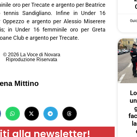
nile oro per Trecate e argento per Beatrice
o tennis Sandigliano. Infine in Under 16
r Oppezzo e argento per Alessio Miserere
Gui
is; in Under 16 femminile oro per Greta
Groane Club e argento per Trecate.
© 2026 La Voce di Novara
Riproduzione Riservata
ena Mittino
Lo
un
g
fa
l
iti alla newsletter!