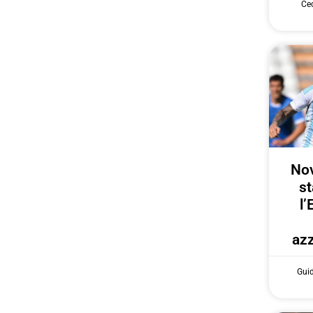
Cec
Nov
st
l’
azz
Gui