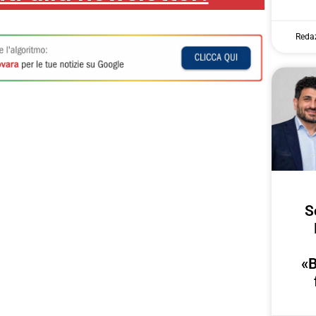
Reda
S
«B