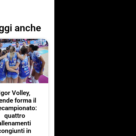
ggi anche
Igor Volley,
ende forma il
ecampionato:
quattro
allenamenti
congiunti in