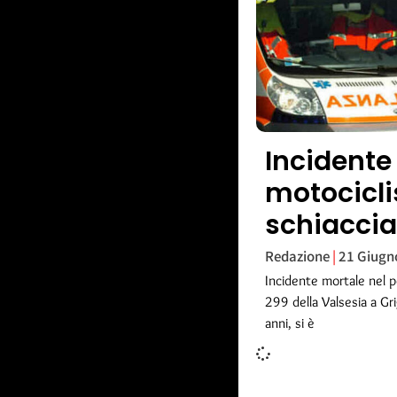
Incidente
motocicl
schiacci
Redazione
21 Giugn
Incidente mortale nel po
299 della Valsesia a Gr
anni, si è