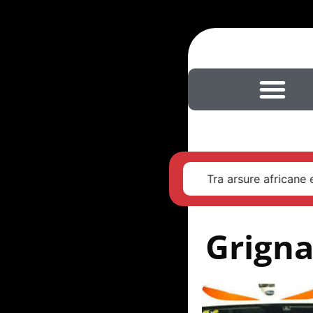
Tra arsure africane e
Grigna