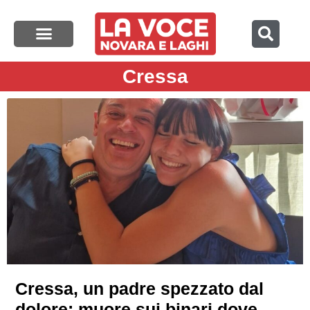
Cressa
Cressa, un padre spezzato dal
dolore: muore sui binari dove