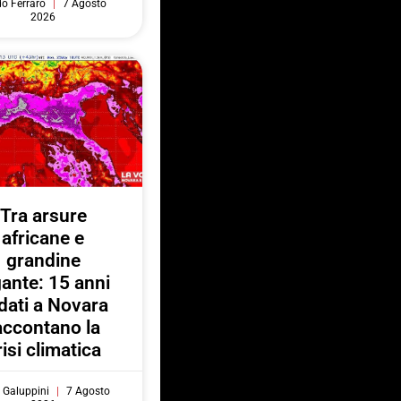
do Ferraro
7 Agosto
2026
Tra arsure
africane e
grandine
gante: 15 anni
 dati a Novara
accontano la
risi climatica
 Galuppini
7 Agosto