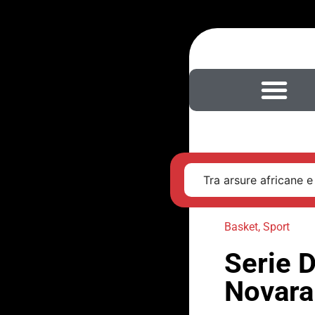
Tra arsure africane e
Basket
,
Sport
Serie D
Novara 