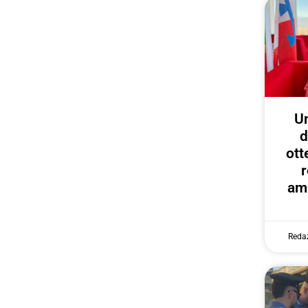
U
d
ott
r
amp
Reda