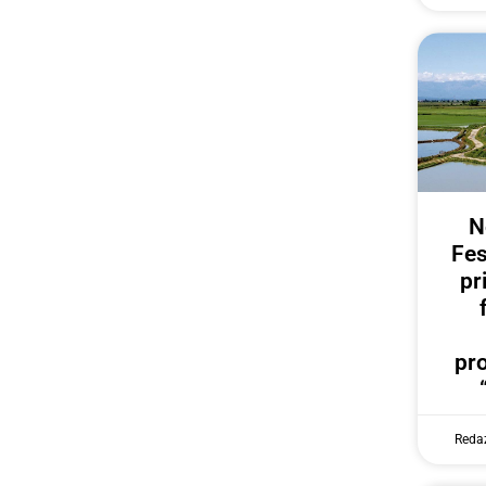
N
Fes
pr
pr
Reda