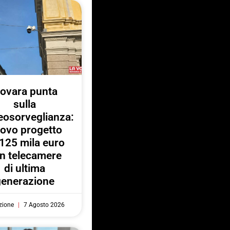
ovara punta
sulla
eosorveglianza:
ovo progetto
125 mila euro
n telecamere
di ultima
generazione
zione
7 Agosto 2026