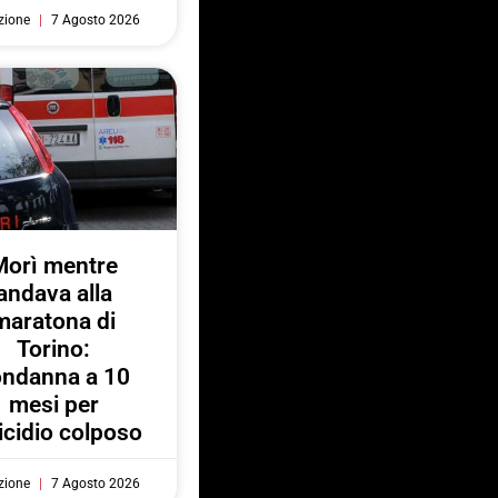
zione
7 Agosto 2026
Morì mentre
andava alla
maratona di
Torino:
ondanna a 10
mesi per
cidio colposo
zione
7 Agosto 2026