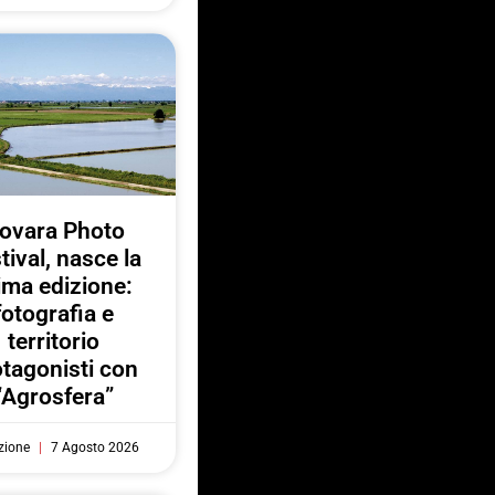
ovara Photo
tival, nasce la
ima edizione:
fotografia e
territorio
otagonisti con
“Agrosfera”
zione
7 Agosto 2026