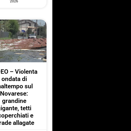
2026
EO – Violenta
ondata di
altempo sul
Novarese:
grandine
igante, tetti
coperchiati e
rade allagate