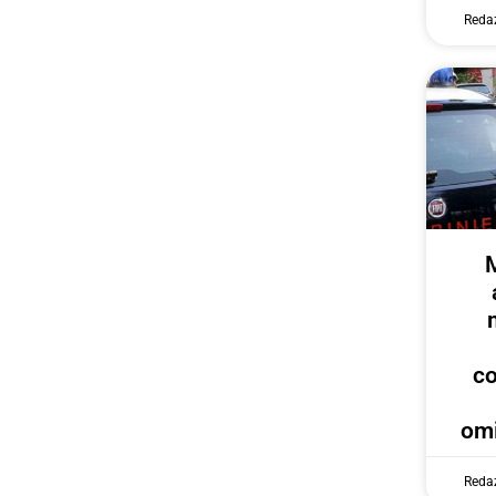
Reda
c
omi
Reda