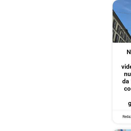
N
vid
nu
da 
co
Reda