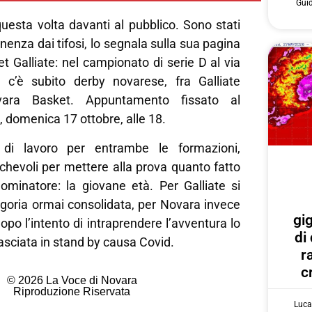
Gui
questa volta davanti al pubblico. Sono stati
tinenza dai tifosi, lo segnala sulla sua pagina
t Galliate: nel campionato di serie D al via
c’è subito derby novarese, fra Galliate
ara Basket. Appuntamento fissato al
 domenica 17 ottobre, alle 18.
di lavoro per entrambe le formazioni,
chevoli per mettere alla prova quanto fatto
inatore: la giovane età. Per Galliate si
egoria ormai consolidata, per Novara invece
gi
opo l’intento di intraprendere l’avventura lo
di
sciata in stand by causa Covid.
r
c
© 2026 La Voce di Novara
Riproduzione Riservata
Luca