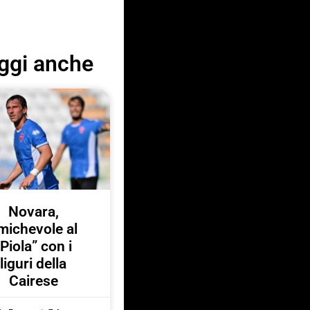
ggi anche
Novara,
michevole al
“Piola” con i
liguri della
Cairese