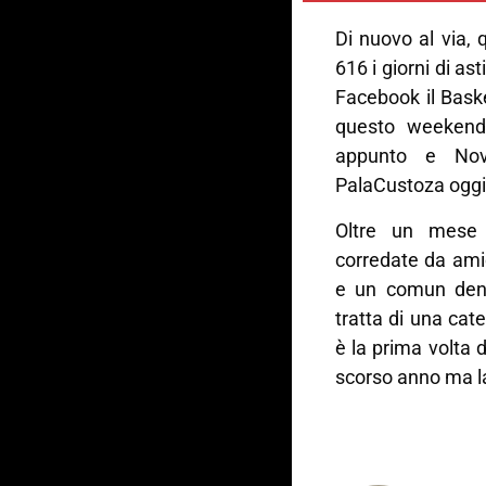
Di nuovo al via, 
616 i giorni di as
Facebook il Baske
questo weekend 
appunto e Nov
PalaCustoza oggi,
Oltre un mese 
corredate da ami
e un comun denom
tratta di una cat
è la prima volta d
scorso anno ma la