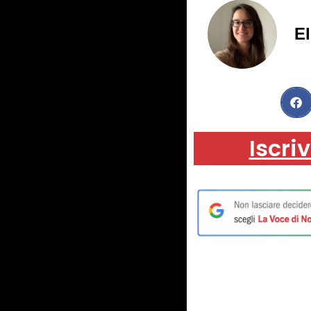
El
Iscriv