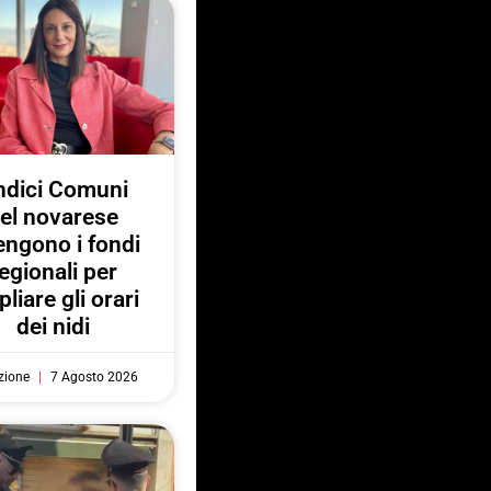
ndici Comuni
el novarese
engono i fondi
egionali per
liare gli orari
dei nidi
zione
7 Agosto 2026