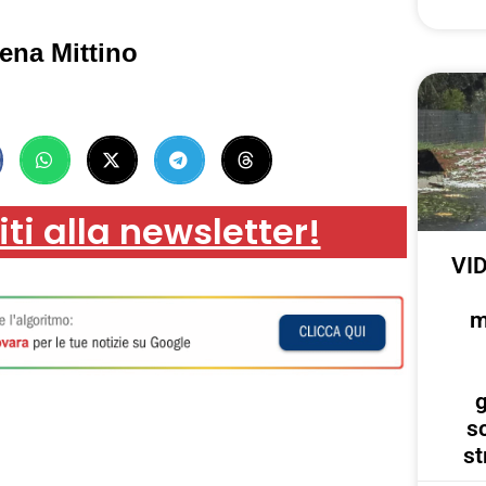
ena Mittino
iti alla newsletter!
VID
m
g
s
st