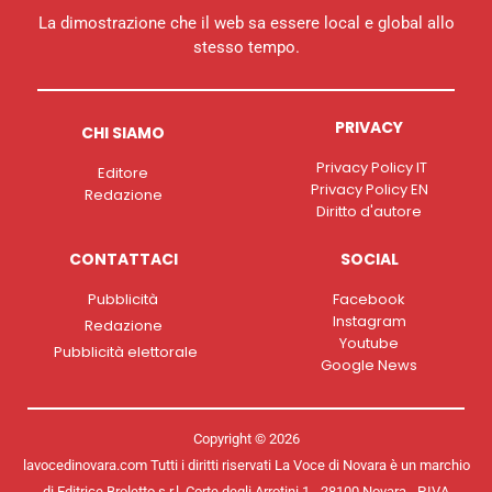
La dimostrazione che il web sa essere local e global allo
stesso tempo.
PRIVACY
CHI SIAMO
Privacy Policy IT
Editore
Privacy Policy EN
Redazione
Diritto d'autore
CONTATTACI
SOCIAL
Pubblicità
Facebook
Instagram
Redazione
Youtube
Pubblicità elettorale
Google News
Copyright © 2026
lavocedinovara.com Tutti i diritti riservati La Voce di Novara è un marchio
di Editrice Broletto s.r.l. Corte degli Arrotini 1 - 28100 Novara - P.IVA