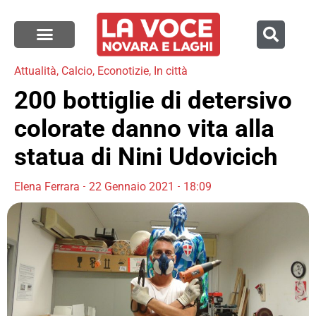
Attualità
,
Calcio
,
Econotizie
,
In città
200 bottiglie di detersivo
colorate danno vita alla
statua di Nini Udovicich
Elena Ferrara
22 Gennaio 2021
18:09