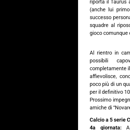
riporta il Taurus 
(anche lui prim
successo persona
squadre al ripos
gioco comunque d
Al rientro in c
possibili ca
completamente il 
affievolisce, co
poco più di un qua
per il definitivo 10
Prossimo impegno
amiche di “Novarel
Calcio a 5 serie 
4a giornata:
A