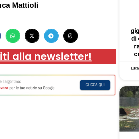
ca Mattioli
gi
di
r
iti alla newsletter!
c
Luca