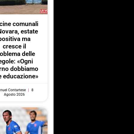
cine comunali
Novara, estate
positiva ma
cresce il
oblema delle
egole: «Ogni
orno dobbiamo
e educazione»
nuel Contartese
8
Agosto 2026