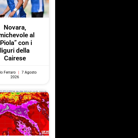
Novara,
michevole al
“Piola” con i
liguri della
Cairese
do Ferraro
7 Agosto
2026