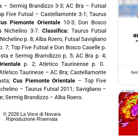
ta – Sermig Brandizzo 3-3; AC Bra – Futsal
Top Five Futsal – Castellamonte 3-1; Taurus
Cus Piemonte Orientale
10-3; Don Bosco
a Nichelino 3-7.
Classifica:
Taurus Futsal
a
Nichelino p. 8; Alba Roero, Futsal Savigliano
. 7; Top Five Futsal e Don Bosco Caselle p.
Pasta e Sermig Bramdizzo p. 5; AC Bra p. 4;
rientale
p. 2; Atletico Taurinense p. 0.
Atletico Taurinese – AC Bra; Castellamonte
Gui
asta;
Cus Piemonte Orientale
– Top Five
ichelino – Taurus Futsal 2011; Savigliano –
e; Sermig Brandizzo – Alba Roero.
© 2026 La Voce di Novara
Riproduzione Riservata