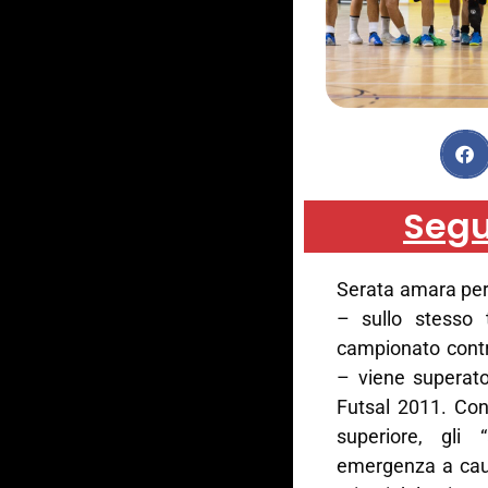
Segu
Serata amara per
– sullo stesso 
campionato contr
– viene superato
Futsal 2011. Con
superiore, gli 
emergenza a caus