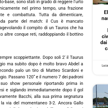
tto-base, sono stati in grado di reggere l’urto
unicamente nel primo tempo, una frazione
E
nte e combattuta. Tutta da dimenticare,
na
onda parte del match: il Cus è mancato
gevolando il compito di un Tauros che ha
to altre conque reti, raddoppiando il bottino
ci
dai
c
empre scoppiettante. Dopo soli 2′ il Taurus
ggio ma subito dopo è molto bravo Abdel a
Luca
econdo palo un tiro di Matteo Scardoni e
eggio. Passano 120” e il numero 7 dei padroni
l suo show personale riportando prima in
nesi e siglando immediatamente dopo il gol
ivamente Bacchi, alla sua prima segnatura
a la via del momentaneo 3-2. Ancora Gallo