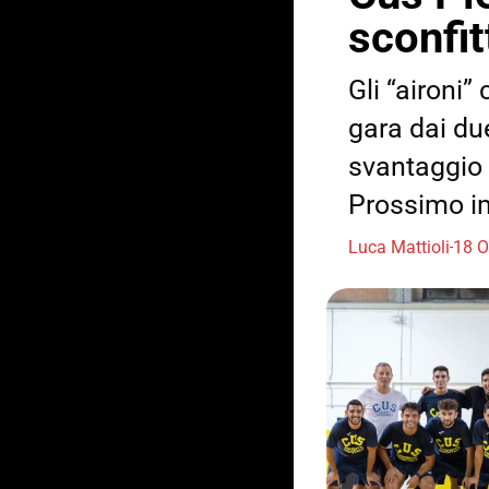
sconfit
Gli “aironi”
gara dai du
svantaggio d
Prossimo im
Luca Mattioli
18 O