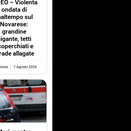
EO – Violenta
ondata di
altempo sul
Novarese:
grandine
igante, tetti
coperchiati e
rade allagate
zione
7 Agosto 2026