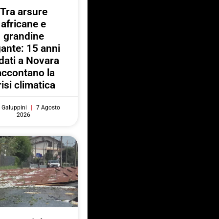
Tra arsure
africane e
grandine
gante: 15 anni
 dati a Novara
accontano la
risi climatica
 Galuppini
7 Agosto
2026