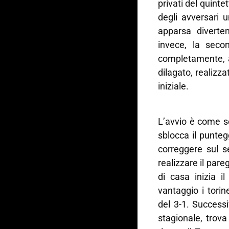
privati del quinte
degli avversari 
apparsa diverte
invece, la sec
completamente, a
dilagato, realizza
iniziale.
L’avvio è come s
sblocca il punte
correggere sul s
realizzare il par
di casa inizia i
vantaggio i tori
del 3-1. Success
stagionale, trov