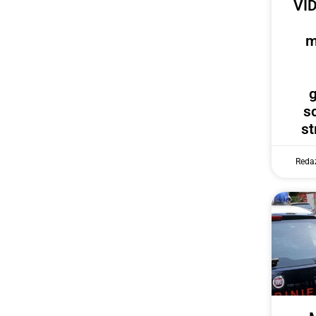
VID
m
g
s
st
Reda