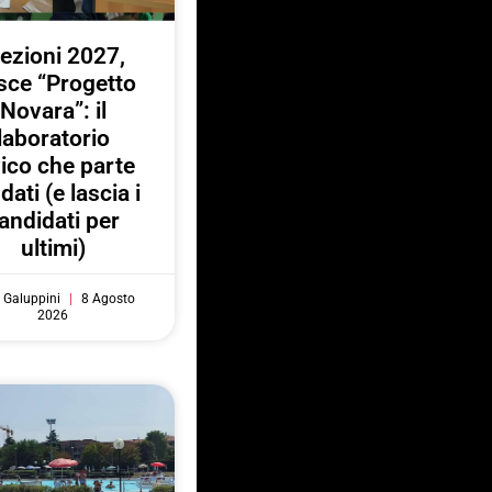
lezioni 2027,
sce “Progetto
Novara”: il
laboratorio
vico che parte
 dati (e lascia i
andidati per
ultimi)
 Galuppini
8 Agosto
2026