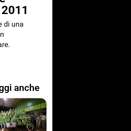
l 2011
e di una
in
are.
ggi anche