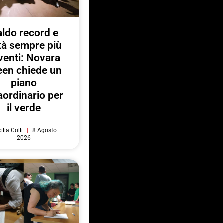
ldo record e
ttà sempre più
venti: Novara
een chiede un
piano
aordinario per
il verde
ilia Colli
8 Agosto
2026