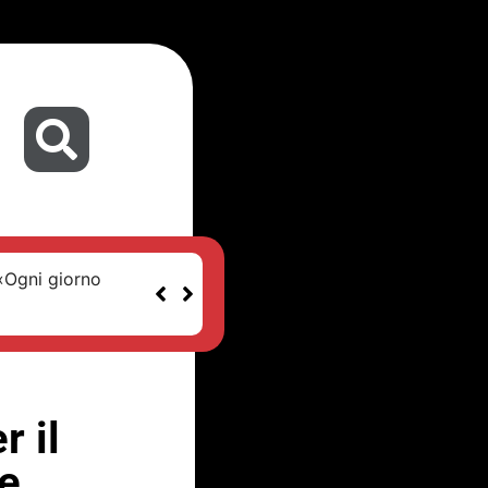
 «Ogni giorno
r il
e