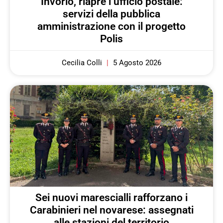
Invorio, riapre l’ufficio postale:
servizi della pubblica
amministrazione con il progetto
Polis
Cecilia Colli
5 Agosto 2026
Sei nuovi marescialli rafforzano i
Carabinieri nel novarese: assegnati
alle stazioni del territorio