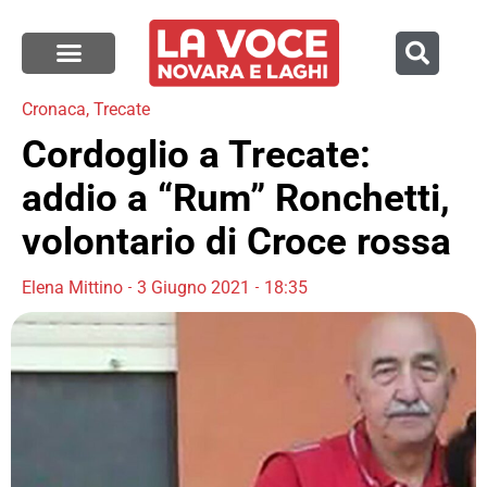
Cronaca
,
Trecate
Cordoglio a Trecate:
addio a “Rum” Ronchetti,
volontario di Croce rossa
Elena Mittino
3 Giugno 2021
18:35