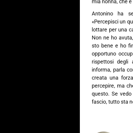
mia nonna, che è 
Antonino ha se
«Percepisci un qua
lottare per una 
Non ne ho avuta,
sto bene e ho fi
opportuno occupa
rispettosi degl
informa, parla co
creata una forza
percepire, ma ch
questo. Se vedo 
fascio, tutto sta