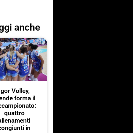
ggi anche
Igor Volley,
ende forma il
ecampionato:
quattro
allenamenti
congiunti in