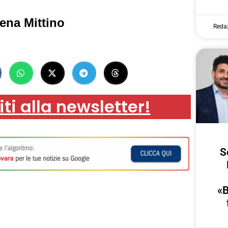
ena Mittino
Reda
iti alla newsletter!
S
«B