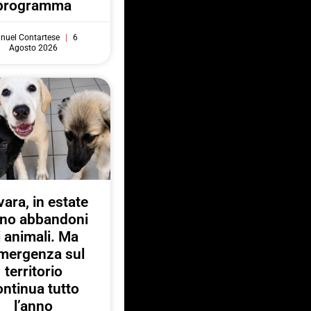
programma
nuel Contartese
6
Agosto 2026
ara, in estate
no abbandoni
i animali. Ma
emergenza sul
territorio
ontinua tutto
l’anno