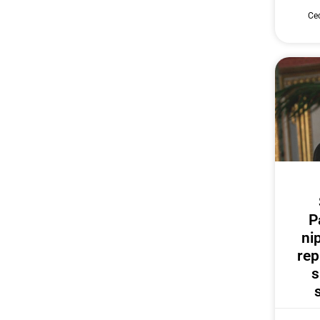
Cec
P
ni
rep
s