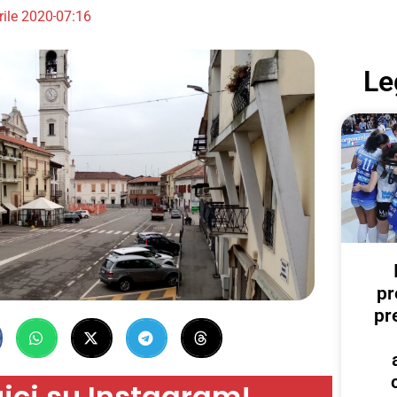
rile 2020
07:16
Le
pr
pr
ici su Instagram!