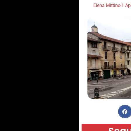
Elena Mittino
1 Ap
Segu