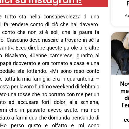
Ma
e tutto sta nella consapevolezza di una
ti fa rendere conto di ciò che hai davvero.
 conto che non si è soli, che la paura fa
. Ciascuno deve riuscire a trovare in sé la
vanti». Ecco direbbe queste parole alle altre
o Risalvato, 40enne camerese, guarito al
 papà ricoverato e ora tornato a casa e una
pedale sta lottando. «Mi sono reso conto
e tutta la mia famiglia era in quarantena, –
Nov
Aosta per lavoro l’ultimo weekend di febbraio
me
to una tosse che ho portato con me per un
d
iato ad accusare forti dolori alla schiena,
l’
ntomi che in passato avevo avuto, ma non
niziato a farmi qualche domanda pensando di
c
. Ho perso gusto e olfatto e mi sono