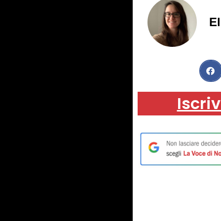
El
Iscriv