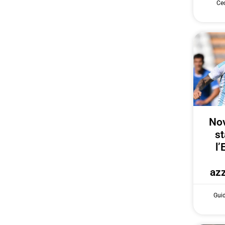
Cec
Nov
st
l’
azz
Gui