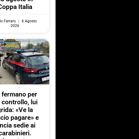
Coppa Italia
do Ferraro
6 Agosto
2026
 fermano per
 controllo, lui
rida: «Ve la
ccio pagare» e
ancia sedie ai
carabinieri.