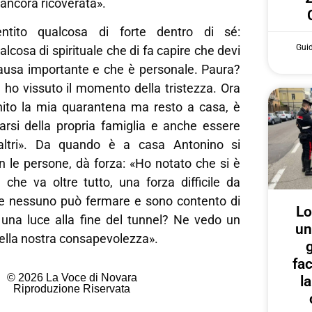
ancora ricoverata».
ntito qualcosa di forte dentro di sé:
Gui
lcosa di spirituale che di fa capire che devi
causa importante e che è personale. Paura?
 ho vissuto il momento della tristezza. Ora
nito la mia quarantena ma resto a casa, è
rsi della propria famiglia e anche essere
i altri». Da quando è a casa Antonino si
n le persone, dà forza: «Ho notato che si è
 che va oltre tutto, una forza difficile da
e nessuno può fermare e sono contento di
Lo
una luce alla fine del tunnel? Ne vedo un
un
 nella nostra consapevolezza».
g
fa
© 2026 La Voce di Novara
l
Riproduzione Riservata