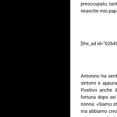
preoccupato, tan
neanche mio papà 
[the_ad id=”62649
Antonino ha senti
sintomi e appura
Positivo anche i
fortuna dopo sei 
nonna: «Siamo sta
ma abbiamo creat