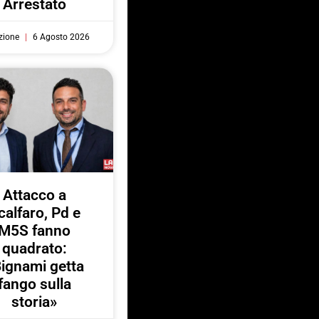
Arrestato
zione
6 Agosto 2026
Attacco a
calfaro, Pd e
M5S fanno
quadrato:
ignami getta
fango sulla
storia»