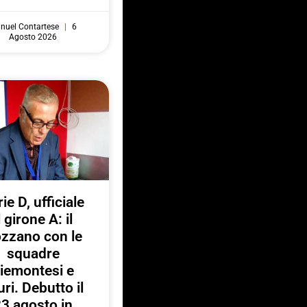
nuel Contartese
6
Agosto 2026
ie D, ufficiale
l girone A: il
zzano con le
squadre
iemontesi e
uri. Debutto il
3 agosto in