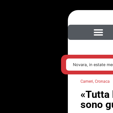
Novara, in estate men
Cameri
,
Cronaca
«Tutta 
sono g