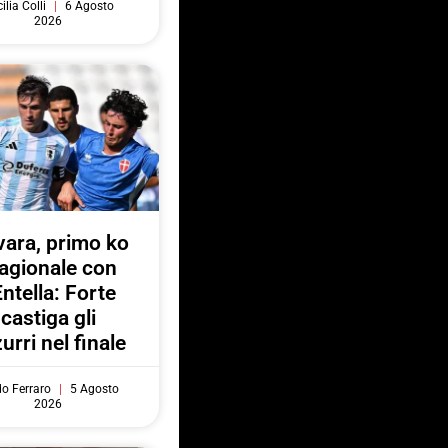
ilia Colli
6 Agosto
2026
ara, primo ko
agionale con
Entella: Forte
castiga gli
urri nel finale
do Ferraro
5 Agosto
2026