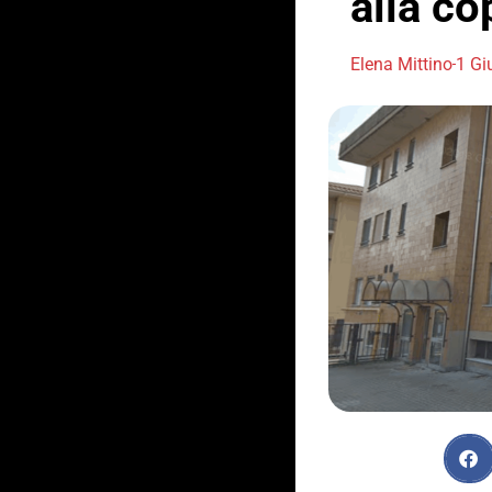
alla co
Elena Mittino
1 Gi