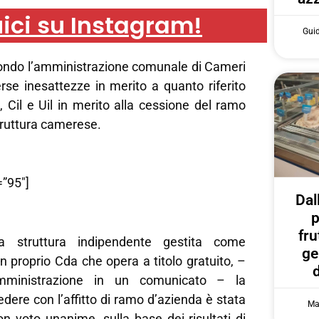
ici su Instagram!
Gui
ondo l’amministrazione comunale di Cameri
rse inesattezze in merito a quanto riferito
l, Cil e Uil in merito alla cessione del ramo
truttura camerese.
”95″]
Dal
p
fru
struttura indipendente gestita come
ge
 proprio Cda che opera a titolo gratuito, –
amministrazione in un comunicato – la
edere con l’affitto di ramo d’azienda è stata
Ma
n voto unanime, sulla base dei risultati di