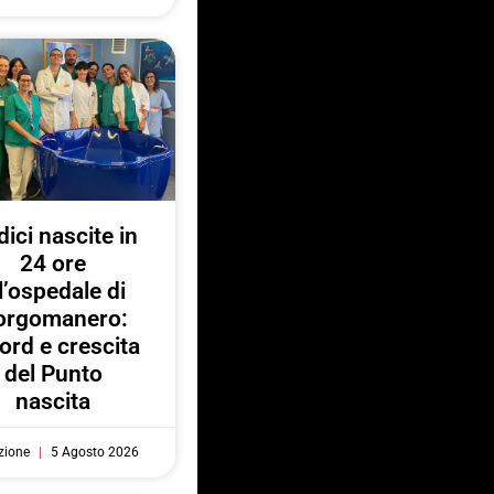
ici nascite in
24 ore
l’ospedale di
orgomanero:
ord e crescita
del Punto
nascita
zione
5 Agosto 2026