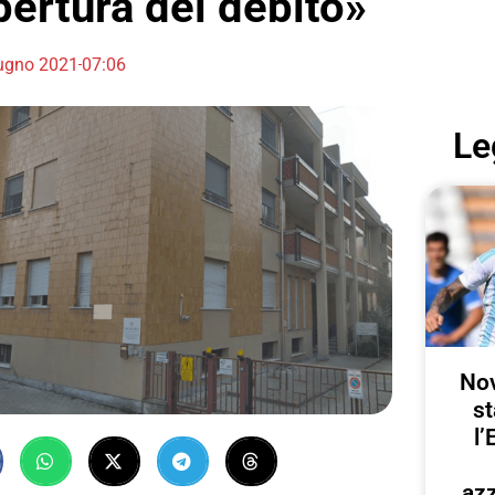
pertura del debito»
ugno 2021
07:06
Le
Nov
st
l’
azz