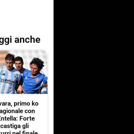
ggi anche
ara, primo ko
agionale con
Entella: Forte
castiga gli
urri nel finale