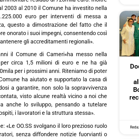
l 2003 al 2010 il Comune ha investito nella
1.225.000 euro per interventi di messa a
a, questo a dimostrazione del fatto che il
 onorato i suoi impegni, consentendo così
mantenere gli accreditamenti regionali».
 anni il Comune di Cameri«ha messo nella
e per circa 1,5 milioni di euro e ne ha già
Dod
00mila per i prossimi anni. Riteniamo di poter
 Comune ha aiutato e supportato la casa di
al
osi a garantire, non solo la sopravvivenza
B
ontata, visto alcune realtà vicino a noi che
rec
a anche lo sviluppo, pensando a tutelare
piti, i lavoratori e la struttura stessa».
ale: «Le OO.SS svolgano il loro prezioso ruolo
Reda
ratori, senza diffondere notizie fuorvianti o