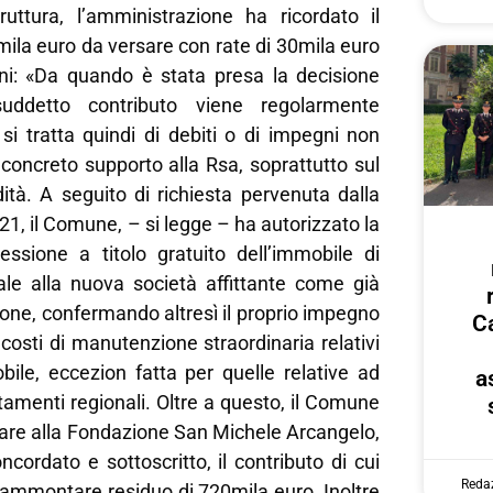
truttura, l’amministrazione ha ricordato il
mila euro da versare con rate di 30mila euro
ni: «Da quando è stata presa la decisione
uddetto contributo viene regolarmente
si tratta quindi di debiti o di impegni non
concreto supporto alla Rsa, soprattutto sul
idità. A seguito di richiesta pervenuta dalla
021, il Comune, – si legge – ha autorizzato la
essione a titolo gratuito dell’immobile di
le alla nuova società affittante come già
ione, confermando altresì il proprio impegno
Ca
 costi di manutenzione straordinaria relativi
bile, eccezion fatta per quelle relative ad
a
tamenti regionali. Oltre a questo, il Comune
sare alla Fondazione San Michele Arcangelo,
cordato e sottoscritto, il contributo di cui
Reda
o ammontare residuo di 720mila euro. Inoltre