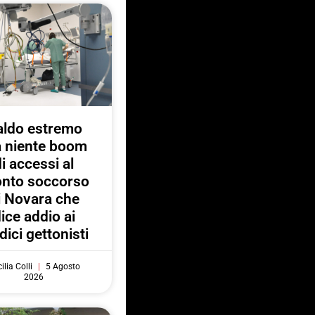
aldo estremo
 niente boom
di accessi al
onto soccorso
i Novara che
ice addio ai
ici gettonisti
ilia Colli
5 Agosto
2026