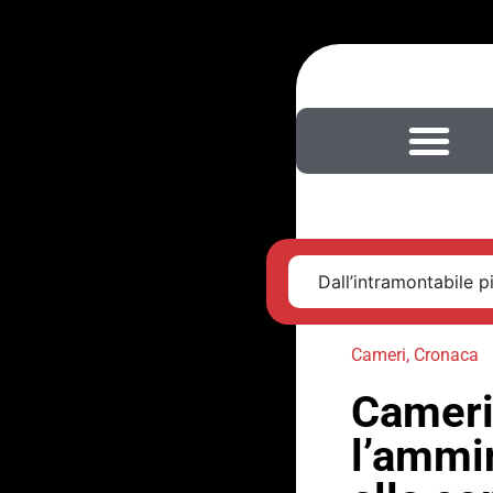
Dall’intramontabile pi
Cameri
,
Cronaca
Cameri
l’ammin