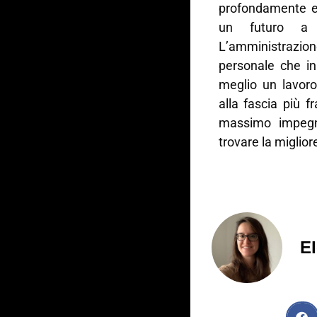
profondamente er
un futuro a 
L’amministrazione
personale che in
meglio un lavor
alla fascia più f
massimo impegn
trovare la miglior
El