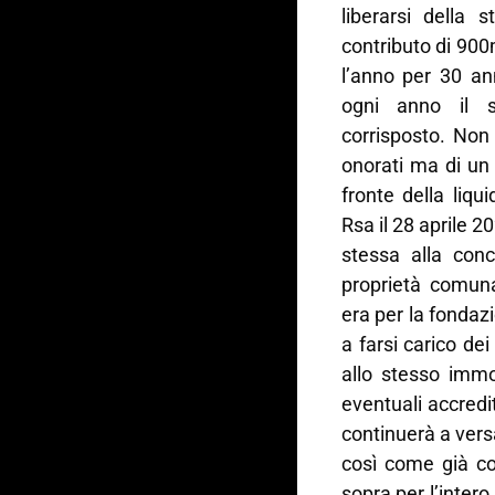
liberarsi della s
contributo di 900
l’anno per 30 an
ogni anno il s
corrisposto. Non 
onorati ma di un 
fronte della liqu
Rsa il 28 aprile 2
stessa alla conc
proprietà comuna
era per la fondaz
a farsi carico dei
allo stesso immo
eventuali accredi
continuerà a ver
così come già con
sopra per l’inter