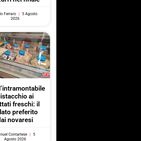
do Ferraro
5 Agosto
2026
l’intramontabile
istacchio ai
ttati freschi: il
lato preferito
dai novaresi
nuel Contartese
5
Agosto 2026