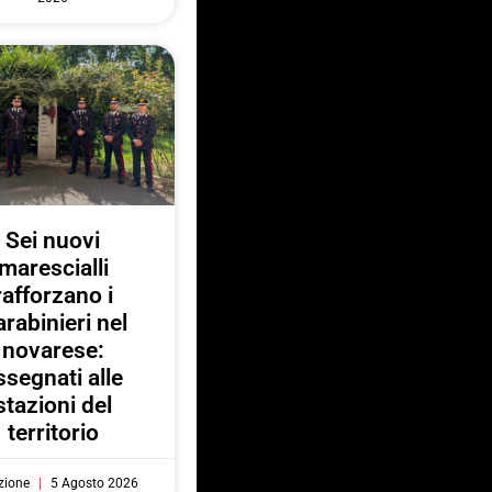
Sei nuovi
marescialli
rafforzano i
rabinieri nel
novarese:
ssegnati alle
stazioni del
territorio
zione
5 Agosto 2026