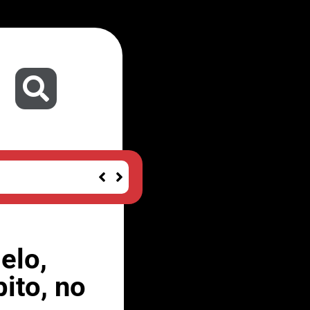
elo,
ito, no