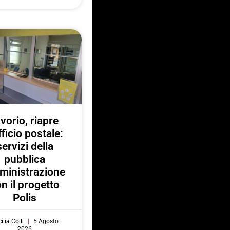
nvorio, riapre
fficio postale:
servizi della
pubblica
ministrazione
n il progetto
Polis
ilia Colli
5 Agosto
2026