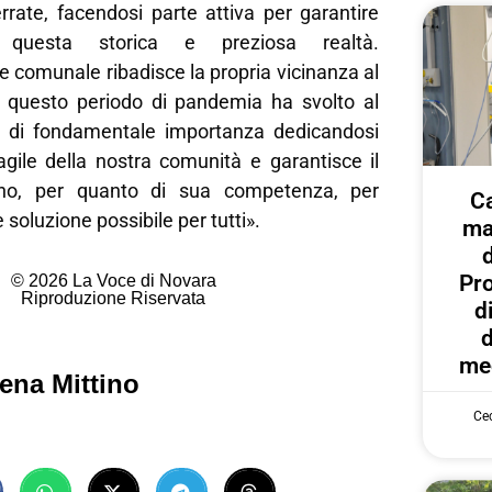
rate, facendosi parte attiva per garantire
questa storica e preziosa realtà.
 comunale ribadisce la propria vicinanza al
 questo periodo di pandemia ha svolto al
o di fondamentale importanza dedicandosi
ragile della nostra comunità e garantisce il
o, per quanto di sua competenza, per
C
e soluzione possibile per tutti».
ma
Pr
© 2026 La Voce di Novara
Riproduzione Riservata
d
d
med
ena Mittino
Cec