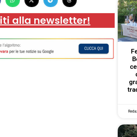
iti alla newsletter!
Fe
B
ce
gr
tra
Reda