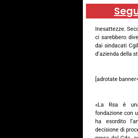
Segu
Inesattezze. Sec
ci sarebbero dive
dai sindacati Cgi
d’azienda della s
[adrotate banner=
«La Rsa è una 
fondazione con un
ha esordito l’
decisione di proc
presa dal Cda, co