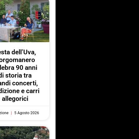
sta dell’Uva,
orgomanero
lebra 90 anni
di storia tra
andi concerti,
dizione e carri
allegorici
zione
5 Agosto 2026