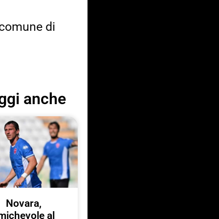
l comune di
ggi anche
Novara,
michevole al