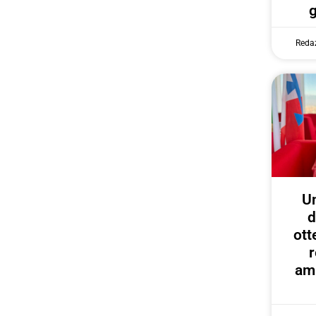
Reda
U
d
ott
r
amp