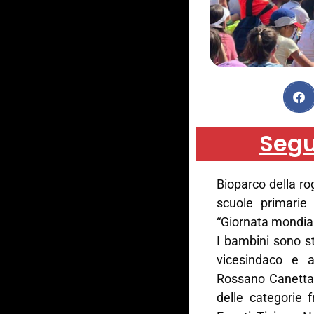
Segu
Bioparco della ro
scuole primarie
“Giornata mondial
I bambini sono st
vicesindaco e a
Rossano Canetta,
delle categorie f