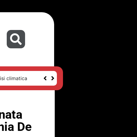
isi climatica
rnata
ania De