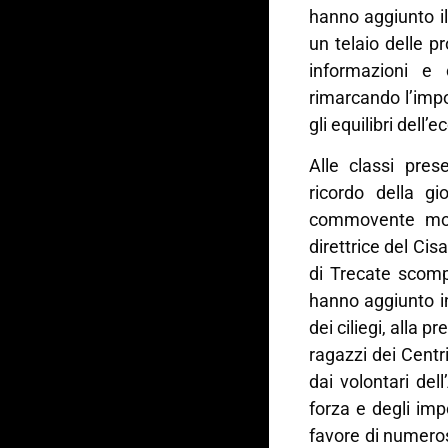
hanno aggiunto il
un telaio delle p
informazioni e 
rimarcando l’imp
gli equilibri dell
Alle classi pres
ricordo della g
commovente mom
direttrice del Ci
di Trecate scomp
hanno aggiunto in
dei ciliegi, alla p
ragazzi dei Centr
dai volontari de
forza e degli impo
favore di numeros