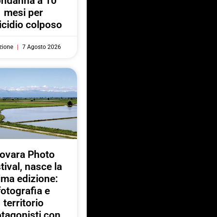
ondanna a 10
mesi per
cidio colposo
zione
7 Agosto 2026
ovara Photo
tival, nasce la
ima edizione:
fotografia e
territorio
otagonisti con