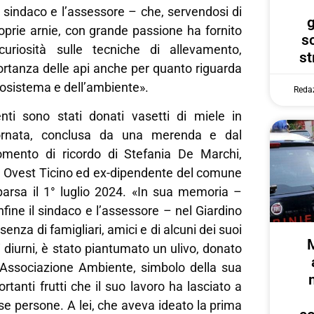
 sindaco e l’assessore – che, servendosi di
g
roprie arnie, con grande passione ha fornito
s
curiosità sulle tecniche di allevamento,
st
ortanza delle api anche per quanto riguarda
’ecosistema e dell’ambiente».
Reda
enti sono stati donati vasetti di miele in
iornata, conclusa da una merenda e dal
ento di ricordo di Stefania De Marchi,
sa Ovest Ticino ed ex-dipendente del comune
arsa il 1° luglio 2024. «In sua memoria –
fine il sindaco e l’assessore – nel Giardino
resenza di famigliari, amici e di alcuni dei suoi
i diurni, è stato piantumato un ulivo, donato
ll’Associazione Ambiente, simbolo della sua
rtanti frutti che il suo lavoro ha lasciato a
e persone. A lei, che aveva ideato la prima