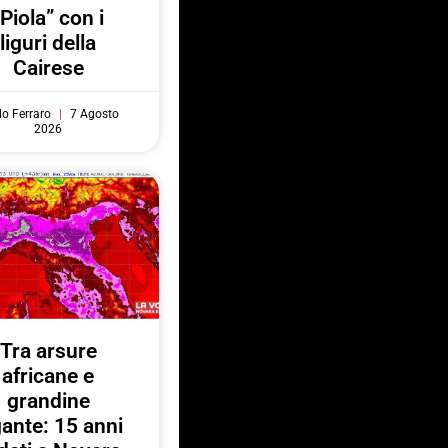
“Piola” con i
liguri della
Cairese
do Ferraro
7 Agosto
2026
Tra arsure
africane e
grandine
gante: 15 anni