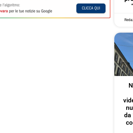
Reda
N
vid
nu
da 
co