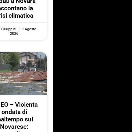
 dati a Novara
accontano la
risi climatica
 Galuppini
7 Agosto
2026
EO – Violenta
ondata di
altempo sul
Novarese: