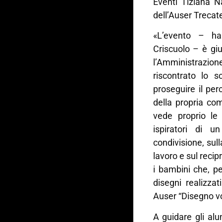
Eventi Tiziana Na
dell’Auser Trecat
«L’evento – ha
Criscuolo – è gi
l’Amministrazion
riscontrato lo 
proseguire il pe
della propria co
vede proprio le 
ispiratori di u
condivisione, sulla
lavoro e sul recip
i bambini che, pe
disegni realizza
Auser “Disegno vo
A guidare gli alu