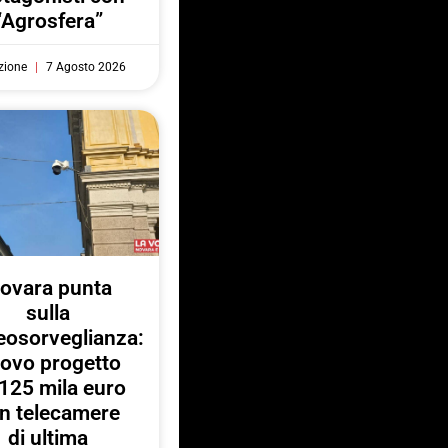
“Agrosfera”
zione
7 Agosto 2026
ovara punta
sulla
eosorveglianza:
ovo progetto
125 mila euro
n telecamere
di ultima