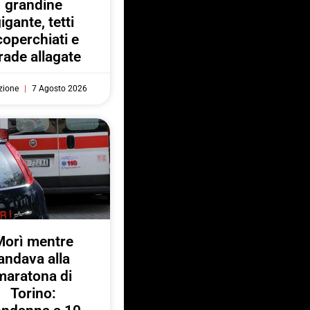
grandine
igante, tetti
coperchiati e
rade allagate
zione
7 Agosto 2026
Morì mentre
andava alla
maratona di
Torino: