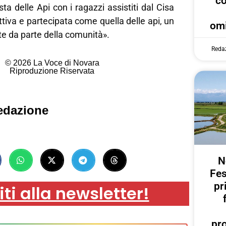
c
ta delle Api con i ragazzi assistiti dal Cisa
ttiva e partecipata come quella delle api, un
omi
e da parte della comunità».
Reda
© 2026 La Voce di Novara
Riproduzione Riservata
edazione
N
Fes
pr
iti alla newsletter!
pr