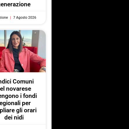
generazione
zione
7 Agosto 2026
ndici Comuni
el novarese
engono i fondi
egionali per
liare gli orari
dei nidi