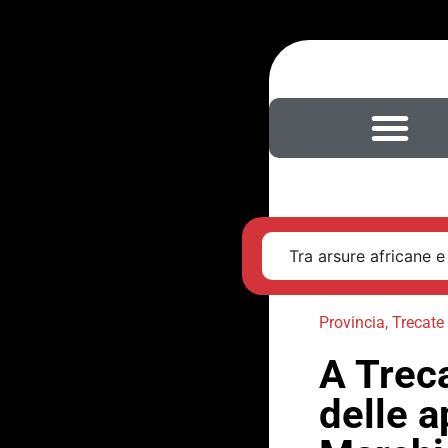
Tra arsure africane e
Provincia
,
Trecate
A Treca
delle a