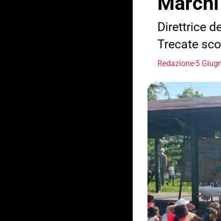
Marchi
Direttrice 
Trecate sc
Redazione
5 Giug