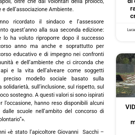
di
poli, oltre che dai volontari della proloco,
r
e e dell’associazione Ambiente.
c
nno ricordato il sindaco e l’assessore
unto quest’anno alla sua seconda edizione:
Luca
e lo ha voluto riproporre dopo il successo
scorso anno ma anche e soprattutto per
rcorso educativo e di impegno nei confronti
munità e dell’ambiente che ci circonda che
api e la vita dell’alveare come soggetti
n preciso modello sociale basato sulla
 solidarietà, sull’inclusione, sul rispetto, sul
roco sostegno. A questi valori si sono ispirati
r l’occasione, hanno reso disponibili alcuni
VID
ti dalle scuole nell’ambito del concorso di
lontario”».
m
nni «è stato l’apicoltore Giovanni Sacchi –