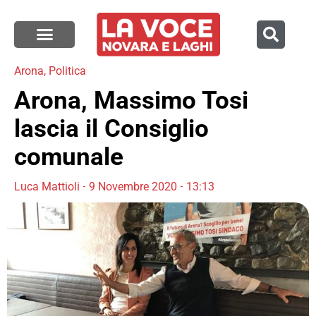
Arona
,
Politica
Arona, Massimo Tosi
lascia il Consiglio
comunale
Luca Mattioli
9 Novembre 2020
13:13