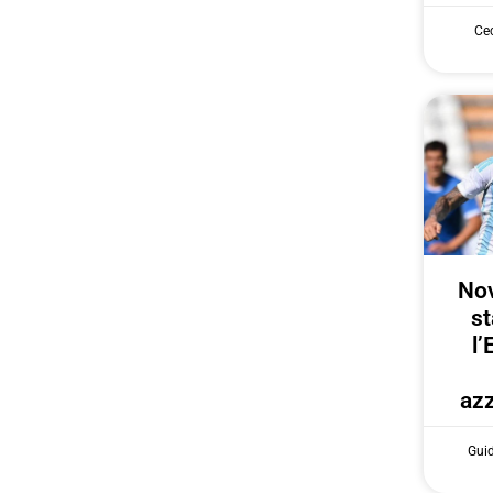
Cec
Nov
st
l’
azz
Gui