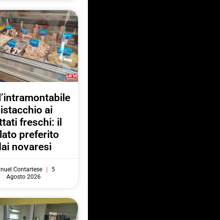
l’intramontabile
istacchio ai
ttati freschi: il
lato preferito
dai novaresi
nuel Contartese
5
Agosto 2026