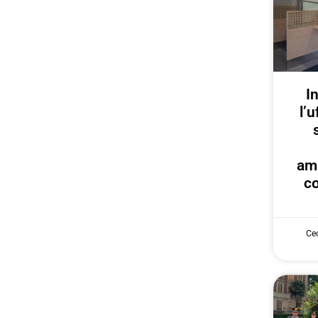
I
l’u
am
co
Cec