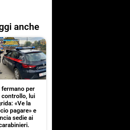
ggi anche
 fermano per
 controllo, lui
rida: «Ve la
ccio pagare» e
ancia sedie ai
carabinieri.