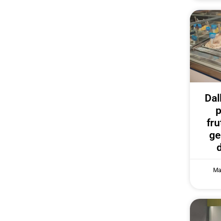
Dal
p
fru
ge
Ma