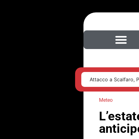
Attacco a Scalfaro, 
Meteo
L’estat
anticip