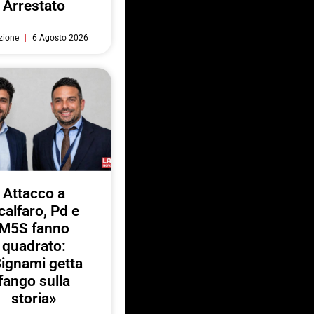
Arrestato
zione
6 Agosto 2026
Attacco a
calfaro, Pd e
M5S fanno
quadrato:
ignami getta
fango sulla
storia»