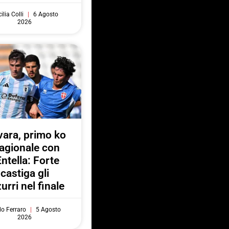
ilia Colli
6 Agosto
2026
ara, primo ko
agionale con
Entella: Forte
castiga gli
urri nel finale
do Ferraro
5 Agosto
2026