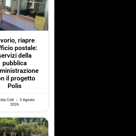
nvorio, riapre
fficio postale:
servizi della
pubblica
ministrazione
n il progetto
Polis
ilia Colli
5 Agosto
2026