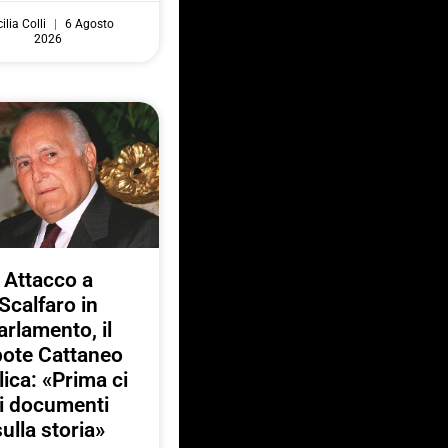
ilia Colli
6 Agosto
2026
Attacco a
Scalfaro in
arlamento, il
pote Cattaneo
lica: «Prima ci
i documenti
sulla storia»