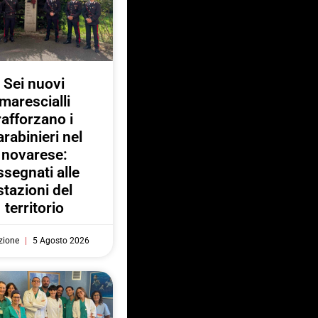
Sei nuovi
marescialli
rafforzano i
rabinieri nel
novarese:
ssegnati alle
stazioni del
territorio
zione
5 Agosto 2026