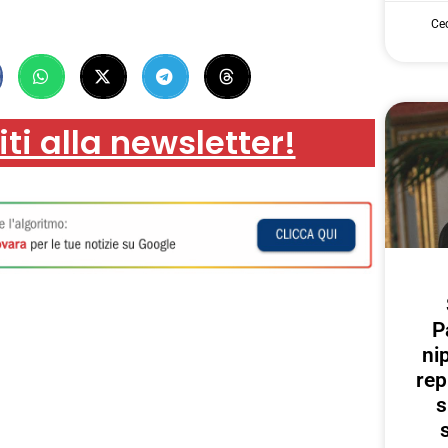
Cec
iti alla newsletter!
P
ni
rep
s