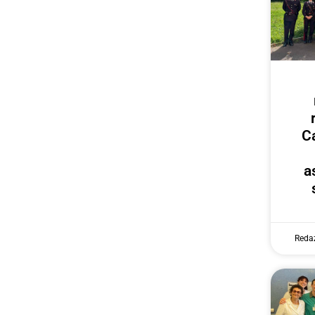
Ca
a
Reda