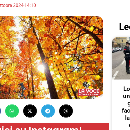
ttobre 2024
14:10
Le
Lo
un
g
fa
l