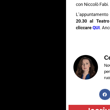
con Niccolò Fabi.
L’appuntamento
20.30 al Teatro 
cliccare
QUI
. Anc
Ce
Nov
per
ruo