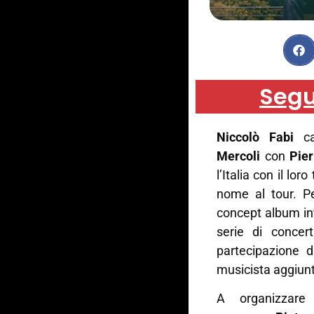
Segu
Niccolò Fabi
ca
Mercoli
con
Pier
l’Italia con il lor
nome al tour. Pe
concept album in
serie di concert
partecipazione d
musicista aggiun
A organizzare