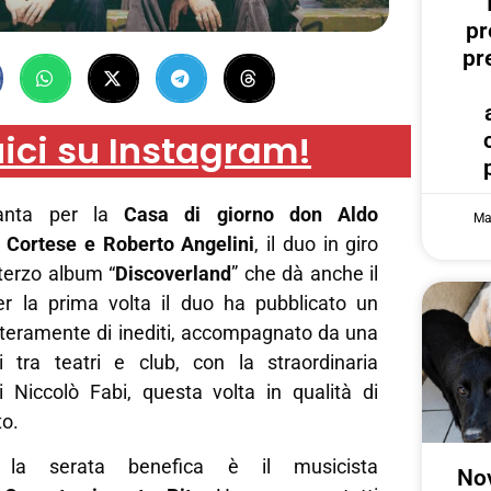
pr
pr
ici su Instagram!
nta per la
Casa di giorno don Aldo
Ma
 Cortese e Roberto Angelini
, il duo in giro
o terzo album “
Discoverland
” che dà anche il
r la prima volta il duo ha pubblicato un
teramente di inediti, accompagnato da una
i tra teatri e club, con la straordinaria
i Niccolò Fabi, questa volta in qualità di
to.
 la serata benefica è il musicista
Nov