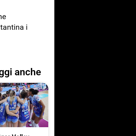
ne
tantina i
ggi anche