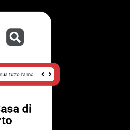
nua tutto l’anno
Casa di
rto