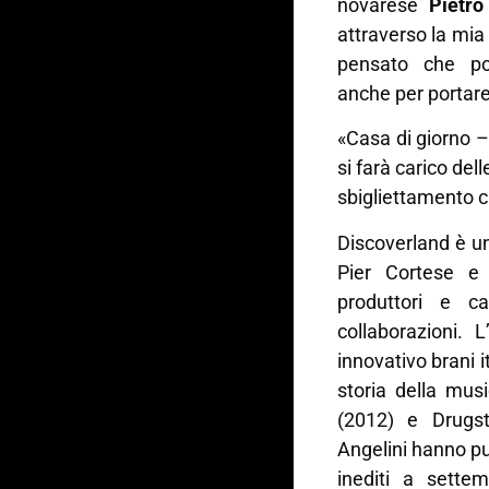
novarese
Pietro
attraverso la mia
pensato che po
anche per portare
«Casa di giorno –
si farà carico del
sbigliettamento ch
Discoverland è u
Pier Cortese e 
produttori e ca
collaborazioni. 
innovativo brani i
storia della mus
(2012) e Drugst
Angelini hanno pu
inediti a sette