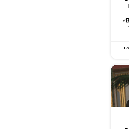
«B
Cec