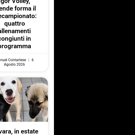
Igor Volley,
ende forma il
ecampionato:
quattro
allenamenti
congiunti in
programma
nuel Contartese
6
Agosto 2026
ara, in estate