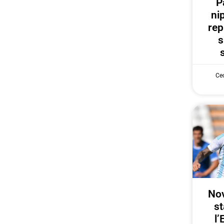
P
ni
rep
s
Cec
Nov
st
l’