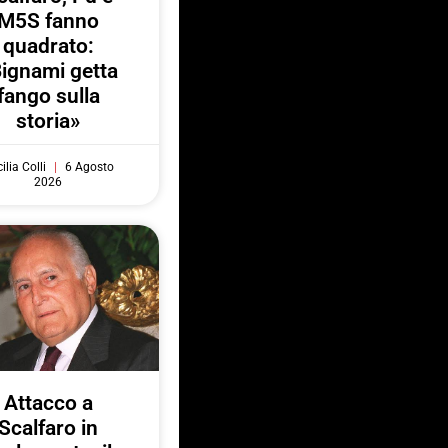
M5S fanno
quadrato:
ignami getta
fango sulla
storia»
ilia Colli
6 Agosto
2026
Attacco a
Scalfaro in