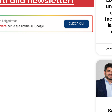
iti alla newsletter!
Lo
un
g
fa
l
Reda
S