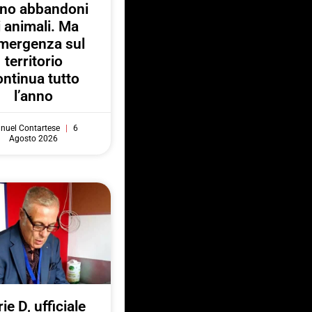
no abbandoni
i animali. Ma
emergenza sul
territorio
ontinua tutto
l’anno
nuel Contartese
6
Agosto 2026
ie D, ufficiale