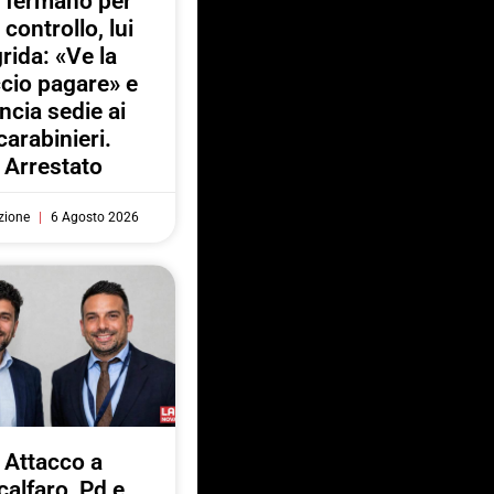
 fermano per
 controllo, lui
rida: «Ve la
ccio pagare» e
ancia sedie ai
carabinieri.
Arrestato
zione
6 Agosto 2026
Attacco a
calfaro, Pd e