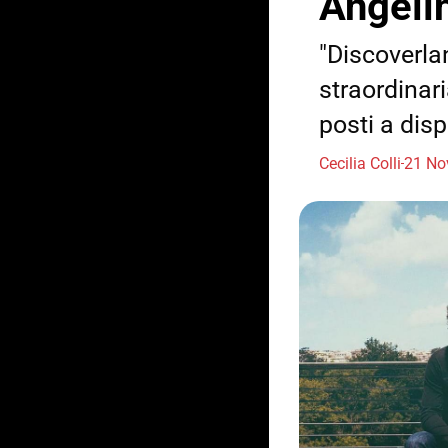
Angeli
"Discoverla
straordinar
posti a dis
Cecilia Colli
21 No