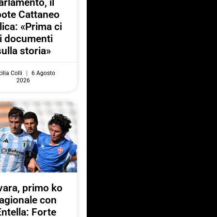
arlamento, il
pote Cattaneo
lica: «Prima ci
i documenti
sulla storia»
ilia Colli
6 Agosto
2026
ara, primo ko
agionale con
Entella: Forte