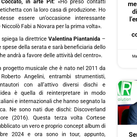
 Coccato, in arte Pit
: «Ho preso contatti
me
 etichetta con la loro casa di produzione. Ho
d
tesse essere un’occasione interessante
l’
 Niccolò Fabi a Novara per la prima volta».
c
 spiega la direttrice
Valentina Piantanida
–
le spese della serata e sarà beneficiaria dello
e andrà a favore delle attività del centro».
Ma
n progetto musicale che è nato nel 2011 da
Roberto Angelini, entrambi strumentisti,
ntautori con all’attivo diversi dischi e
L’idea è quella di reinterpretare in modo
taliani e internazionali che hanno segnato la
ica. Ne sono nati due dischi: Discoverland
ore (2016). Questa terza volta Cortese
bblicato un vero e proprio concept album di
mbre 2024 e ora sono in tour, appunto,
Ser