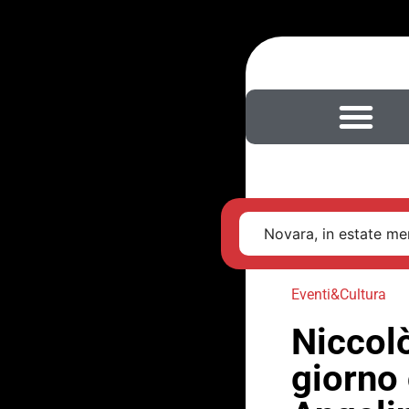
Novara, in estate men
Eventi&Cultura
Niccolò
giorno