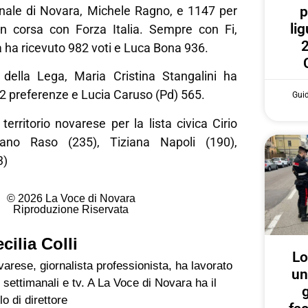
p
nale di Novara, Michele Ragno, e 1147 per
lig
 in corsa con Forza Italia. Sempre con Fi,
2
 ha ricevuto 982 voti e Luca Bona 936.
della Lega, Maria Cristina Stangalini ha
2 preferenze e Lucia Caruso (Pd) 565.
Gui
territorio novarese per la lista civica Cirio
fano Raso (235), Tiziana Napoli (190),
3)
© 2026 La Voce di Novara
Riproduzione Riservata
cilia Colli
Lo
arese, giornalista professionista, ha lavorato
un
 settimanali e tv. A La Voce di Novara ha il
g
lo di direttore