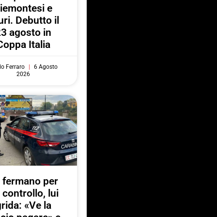
iemontesi e
uri. Debutto il
3 agosto in
Coppa Italia
do Ferraro
6 Agosto
2026
 fermano per
 controllo, lui
rida: «Ve la