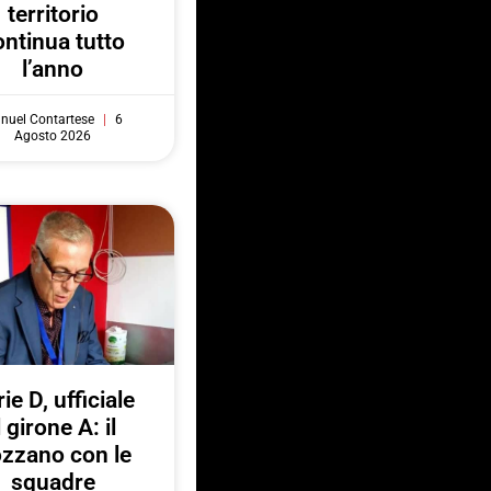
territorio
ontinua tutto
l’anno
nuel Contartese
6
Agosto 2026
ie D, ufficiale
l girone A: il
zzano con le
squadre