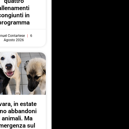
quattro
allenamenti
congiunti in
programma
nuel Contartese
6
Agosto 2026
ara, in estate
no abbandoni
i animali. Ma
emergenza sul