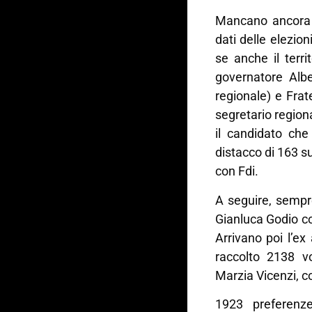
Mancano ancora d
dati delle elezion
se anche il terr
governatore Albe
regionale) e Fratel
segretario regio
il candidato che
distacco di 163 s
con Fdi.
A seguire, sempre
Gianluca Godio c
Arrivano poi l’e
raccolto 2138 vo
Marzia Vicenzi, c
1923 preferenze