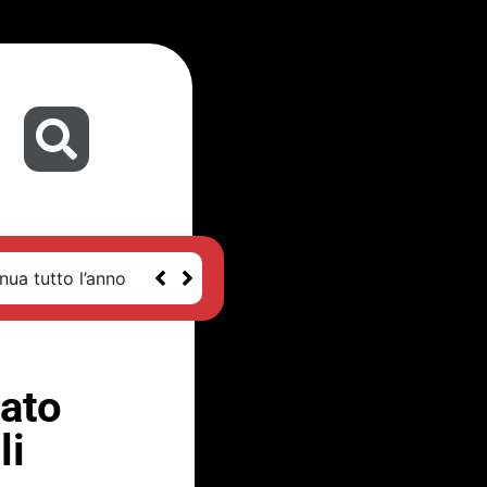
nua tutto l’anno
dato
li