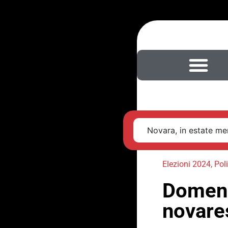
Novara, in estate men
Elezioni 2024
,
Poli
Domeni
novares