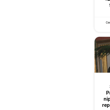
Cec
P
ni
rep