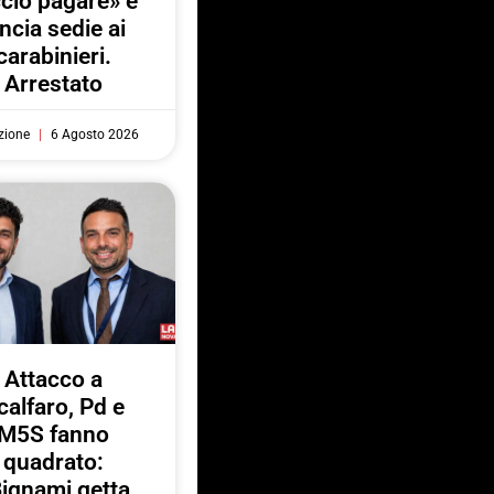
ccio pagare» e
ancia sedie ai
carabinieri.
Arrestato
zione
6 Agosto 2026
Attacco a
calfaro, Pd e
M5S fanno
quadrato:
ignami getta