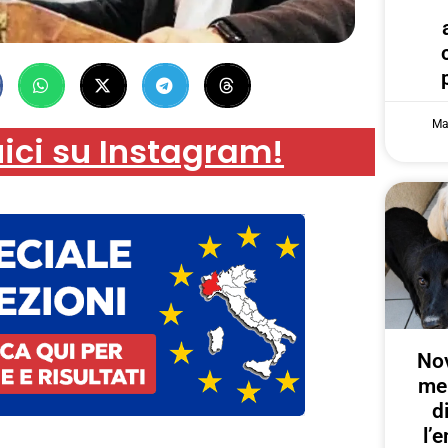
Ma
ici su Instagram!
Nov
me
d
l’