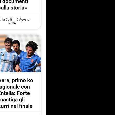
i documenti
sulla storia»
ilia Colli
6 Agosto
2026
ara, primo ko
agionale con
Entella: Forte
castiga gli
urri nel finale