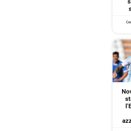
s
Cec
Nov
st
l’
azz