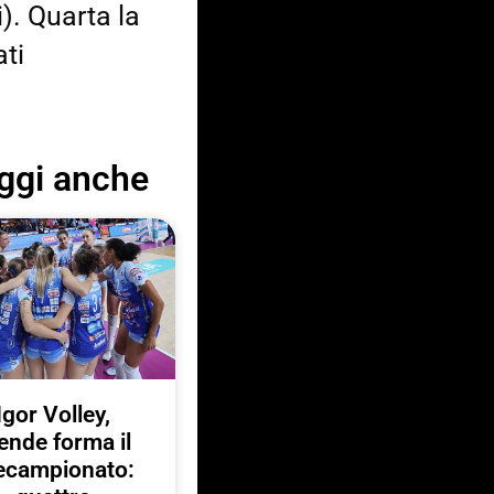
). Quarta la
ti
ggi anche
Igor Volley,
ende forma il
ecampionato: