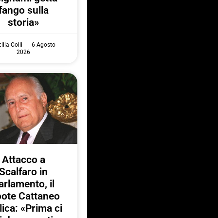
fango sulla
storia»
ilia Colli
6 Agosto
2026
Attacco a
Scalfaro in
arlamento, il
pote Cattaneo
lica: «Prima ci