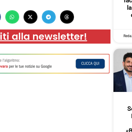
fa
l
iti alla newsletter!
Reda
S
«B