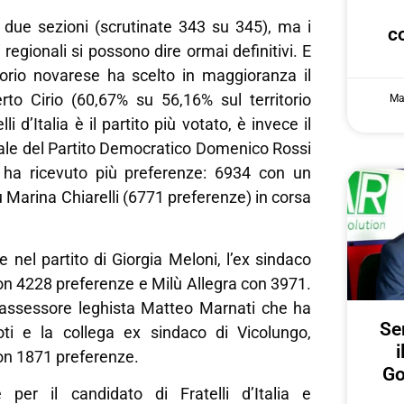
ue sezioni (scrutinate 343 su 345), ma i
c
i regionali si possono dire ormai definitivi. E
itorio novarese ha scelto in maggioranza il
rto Cirio (60,67% su 56,16% sul territorio
Ma
li d’Italia è il partito più votato, è invece il
nale del Partito Democratico Domenico Rossi
 ha ricevuto più preferenze: 6934 con un
u Marina Chiarelli (6771 preferenze) in corsa
 nel partito di Giorgia Meloni, l’ex sindaco
on 4228 preferenze e Milù Allegra con 3971.
x assessore leghista Matteo Marnati che ha
Ser
ti e la collega ex sindaco di Vicolungo,
i
on 1871 preferenze.
Go
 per il candidato di Fratelli d’Italia e