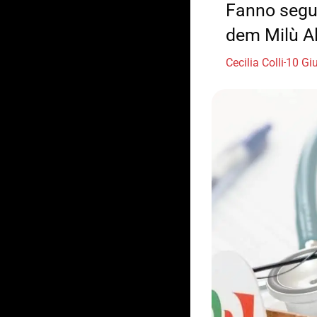
Fanno segui
dem Milù Al
Cecilia Colli
10 Gi