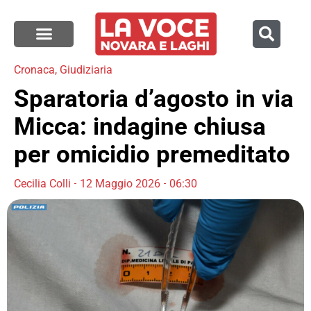
Cronaca
,
Giudiziaria
Sparatoria d’agosto in via
Micca: indagine chiusa
per omicidio premeditato
Cecilia Colli
12 Maggio 2026
06:30