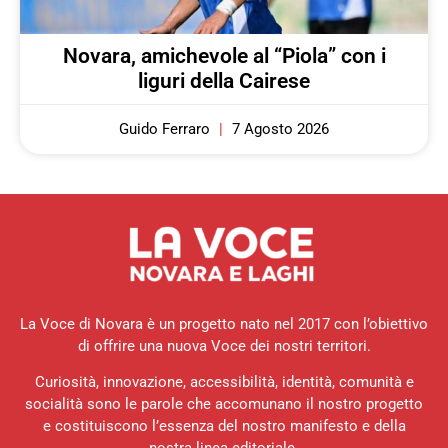
Novara, amichevole al “Piola” con i
liguri della Cairese
Guido Ferraro
7 Agosto 2026
La Voce di Novara è un progetto nato nel 2017 con l’obiettivo
di offrire una nuova Voce dei nostri territori.
Curiosità, innovazione, accessibilità, identità, comunità e
socialità sono le parole che accomunano il nostro progetto
e costituiscono l’essenza del nostro manifesto e della