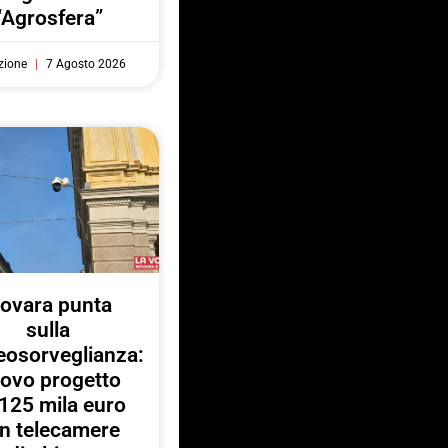
“Agrosfera”
zione
7 Agosto 2026
ovara punta
sulla
eosorveglianza:
ovo progetto
125 mila euro
n telecamere