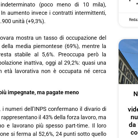
 indeterminato (poco meno di 10 mila),
 In aumento invece i contratti intermittenti,
Reda
.900 unità (+9,3%).
Novara mostra un tasso di occupazione del
 della media piemontese (69%), mentre la
resta stabile al 5,6%. Preoccupa però la
polazione inattiva, oggi al 29,2%: quasi una
n età lavorativa non è occupata né cerca
 più impegnate, ma pagate meno
N
 i numeri dell’INPS confermano il divario di
vid
nu
rappresentano il 43% della forza lavoro, ma
da 
e lavorano più spesso part-time. Il loro
co
one si ferma al 52,6%, 24 punti sotto quello