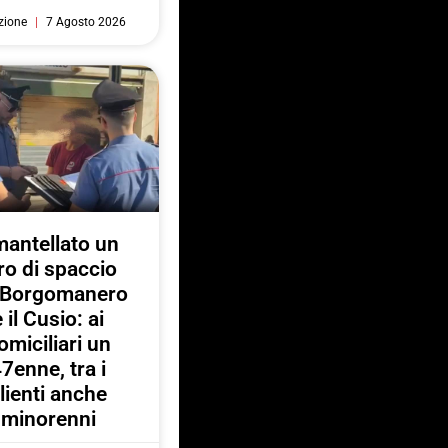
zione
7 Agosto 2026
antellato un
ro di spaccio
a Borgomanero
e il Cusio: ai
omiciliari un
7enne, tra i
lienti anche
minorenni