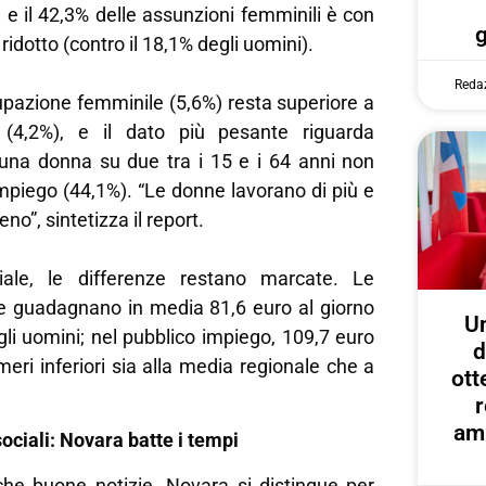
 e il 42,3% delle assunzioni femminili è con
 ridotto (contro il 18,1% degli uomini).
Reda
cupazione femminile (5,6%) resta superiore a
 (4,2%), e il dato più pesante riguarda
si una donna su due tra i 15 e i 64 anni non
mpiego (44,1%). “Le donne lavorano di più e
o”, sintetizza il report.
riale, le differenze restano marcate. Le
te guadagnano in media 81,6 euro al giorno
U
gli uomini; nel pubblico impiego, 109,7 euro
d
eri inferiori sia alla media regionale che a
ott
r
amp
ciali: Novara batte i tempi
he buone notizie. Novara si distingue per