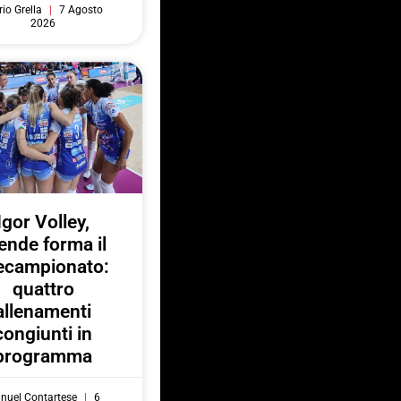
io Grella
7 Agosto
2026
Igor Volley,
ende forma il
ecampionato:
quattro
allenamenti
congiunti in
programma
nuel Contartese
6