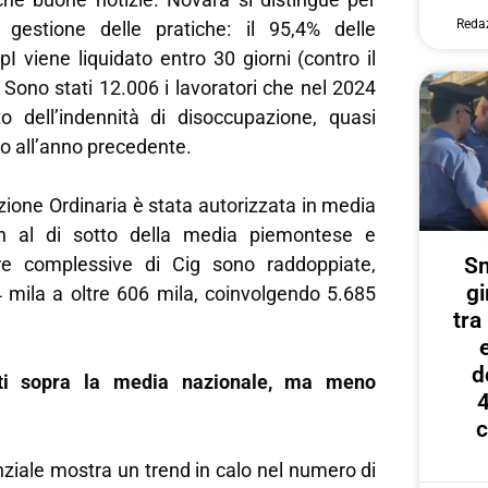
Reda
la gestione delle pratiche: il 95,4% delle
 viene liquidato entro 30 giorni (contro il
 Sono stati 12.006 i lavoratori che nel 2024
o dell’indennità di disoccupazione, quasi
tto all’anno precedente.
ione Ordinaria è stata autorizzata in media
en al di sotto della media piemontese e
re complessive di Cig sono raddoppiate,
Sm
gi
mila a oltre 606 mila, coinvolgendo 5.685
tr
d
rti sopra la media nazionale, ma meno
4
c
nziale mostra un trend in calo nel numero di