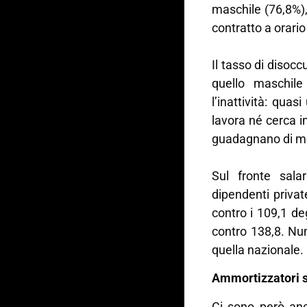
maschile (76,8%),
contratto a orario
Il tasso di disoc
quello maschile
l’inattività: qua
lavora né cerca i
guadagnano di men
Sul fronte sala
dipendenti priva
contro i 109,1 de
contro 138,8. Num
quella nazionale.
Ammortizzatori so
Ci sono però anc