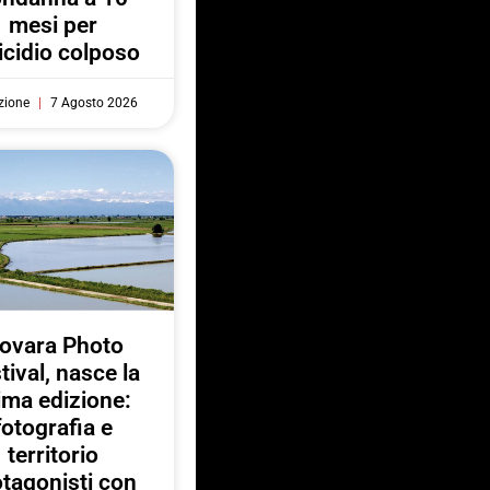
mesi per
cidio colposo
zione
7 Agosto 2026
ovara Photo
tival, nasce la
ima edizione:
fotografia e
territorio
otagonisti con