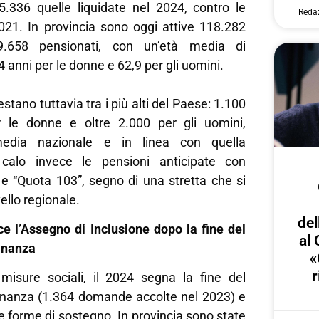
5.336 quelle liquidate nel 2024, contro le
Reda
2021. In provincia sono oggi attive 118.282
9.658 pensionati, con un’età media di
 anni per le donne e 62,9 per gli uomini.
estano tuttavia tra i più alti del Paese: 1.100
r le donne e oltre 2.000 per gli uomini,
 media nazionale e in linea con quella
calo invece le pensioni anticipate con
e “Quota 103”, segno di una stretta che si
vello regionale.
del
ce l’Assegno di Inclusione dopo la fine del
al 
dinanza
«
r
 misure sociali, il 2024 segna la fine del
dinanza (1.364 domande accolte nel 2023) e
ve forme di sostegno. In provincia sono state