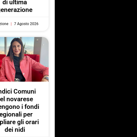
di ultima
generazione
zione
7 Agosto 2026
ndici Comuni
el novarese
engono i fondi
egionali per
liare gli orari
dei nidi