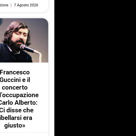
zione
7 Agosto 2026
Francesco
Guccini e il
concerto
l’occupazione
Carlo Alberto:
Ci disse che
ibellarsi era
giusto»