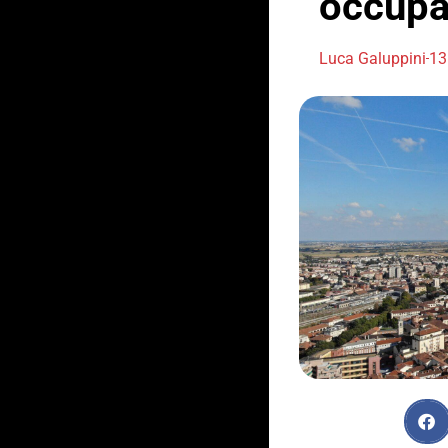
occupa
Luca Galuppini
13