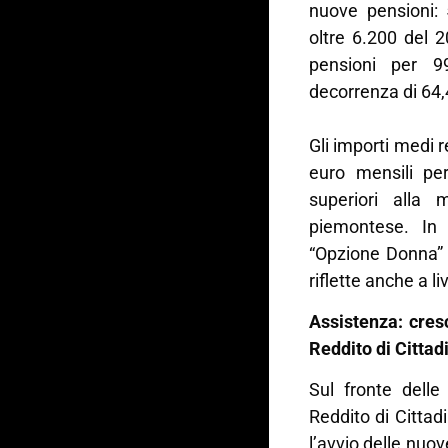
nuove pensioni: 
oltre 6.200 del 
pensioni per 9
decorrenza di 64,4
Gli importi medi r
euro mensili pe
superiori alla
piemontese. In 
“Opzione Donna” 
riflette anche a li
Assistenza: cres
Reddito di Citta
Sul fronte delle
Reddito di Citta
l’avvio delle nuo