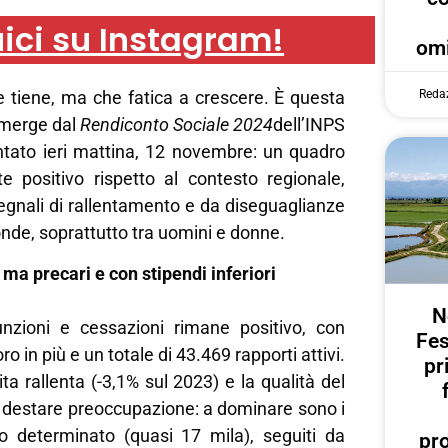
ici su Instagram!
omi
e tiene, ma che fatica a crescere. È questa
Reda
emerge dal
Rendiconto Sociale 2024
dell’INPS
ntato ieri mattina, 12 novembre: un quadro
 positivo rispetto al contesto regionale,
gnali di rallentamento e da diseguaglianze
nde, soprattutto tra uomini e donne.
 ma precari e con stipendi inferiori
N
unzioni e cessazioni rimane positivo, con
Fes
ro in più e un totale di 43.469 rapporti attivi.
pr
ita rallenta (-3,1% sul 2023) e la qualità del
a destare preoccupazione: a dominare sono i
o determinato (quasi 17 mila), seguiti da
pr