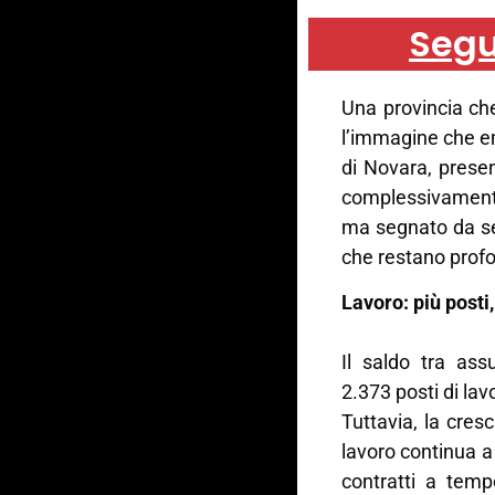
Segu
Una provincia ch
l’immagine che 
di Novara, prese
complessivamente
ma segnato da se
che restano profo
Lavoro: più posti,
Il saldo tra ass
2.373 posti di lavo
Tuttavia, la cresc
lavoro continua 
contratti a temp