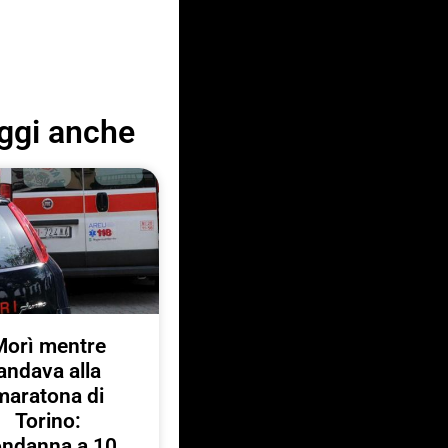
ggi anche
Morì mentre
andava alla
maratona di
Torino:
ondanna a 10