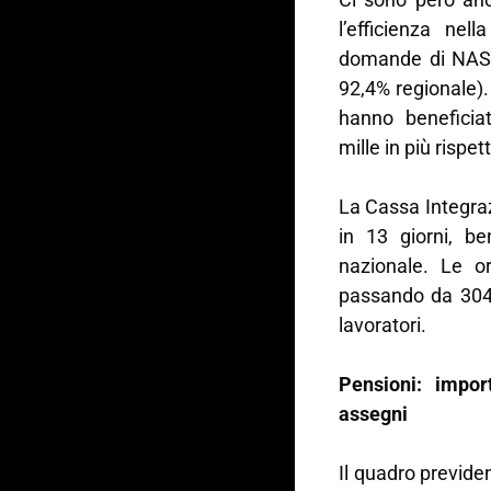
l’efficienza nel
domande di NASpI
92,4% regionale).
hanno beneficiat
mille in più rispe
La Cassa Integraz
in 13 giorni, b
nazionale. Le o
passando da 304 
lavoratori.
Pensioni: impo
assegni
Il quadro previde