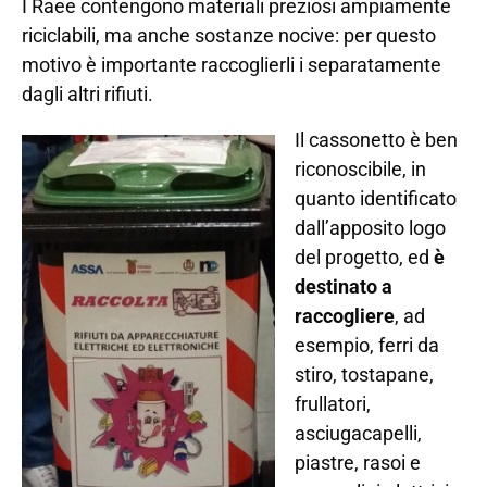
I Raee contengono materiali preziosi ampiamente
riciclabili, ma anche sostanze nocive: per questo
motivo è importante raccoglierli i separatamente
dagli altri rifiuti.
Il cassonetto è ben
riconoscibile, in
quanto identificato
dall’apposito logo
del progetto, ed
è
destinato a
raccogliere
, ad
esempio, ferri da
stiro, tostapane,
frullatori,
asciugacapelli,
piastre, rasoi e