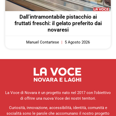
Dall’intramontabile pistacchio ai
fruttati freschi: il gelato preferito dai
novaresi
Manuel Contartese
5 Agosto 2026
La Voce di Novara è un progetto nato nel 2017 con l’obiettivo
di offrire una nuova Voce dei nostri territori.
Curiosità, innovazione, accessibilità, identità, comunità e
socialità sono le parole che accomunano il nostro progetto