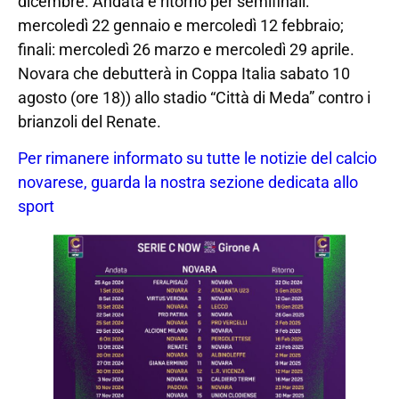
dicembre. Andata e ritorno per semifinali:
mercoledì 22 gennaio e mercoledì 12 febbraio;
finali: mercoledì 26 marzo e mercoledì 29 aprile.
Novara che debutterà in Coppa Italia sabato 10
agosto (ore 18)) allo stadio “Città di Meda” contro i
brianzoli del Renate.
Per rimanere informato su tutte le notizie del calcio
novarese, guarda la nostra sezione dedicata allo
sport