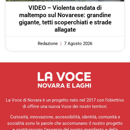
VIDEO – Violenta ondata di
maltempo sul Novarese: grandine
gigante, tetti scoperchiati e strade
allagate
Redazione
7 Agosto 2026
La Voce di Novara è un progetto nato nel 2017 con l’obiettivo
di offrire una nuova Voce dei nostri territori.
Curiosità, innovazione, accessibilità, identità, comunità e
socialità sono le parole che accomunano il nostro progetto
e costituiscono l’essenza del nostro manifesto e della