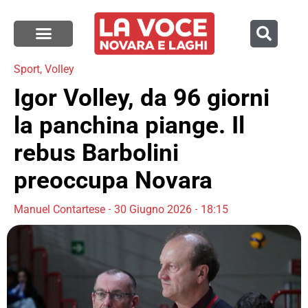
Sport
,
Volley
Igor Volley, da 96 giorni
la panchina piange. Il
rebus Barbolini
preoccupa Novara
Manuel Contartese
30 Giugno 2026
18:15