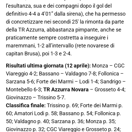
l’esultanza, sua e dei compagni dopo il gol del
definitivo 4-4 a 4’01” dalla sirena), che ha permesso
di concretizzare nei secondi 25′ la rimonta da parte
della TR Azzurra, abbastanza pimpante, anche se
praticamente sempre costretta a inseguire i
maremmani, 1-2 all’intervallo (rete novarese di
capitan Brusa), poi 1-3 e 2-4.
Risultati ultima giornata (12 aprile):
Monza – CGC
Viareggio 4-2; Bassano – Valdagno 7-8; Follonica –
Sarzana 5-6; Forte dei Marmi – Lodi 1-4; Sandrigo –
Montebello 6-3;
TR Azzurra Novara
– Grosseto 4-4;
Giovinazzo – Trissino 5-7.
Classifica finale:
Trissino p. 69; Forte dei Marmi p.
60; Amatori Lodi p. 58; Bassano p. 54; Follonica p.
50; Valdagno p. 40; Sarzana p. 36; Monza p. 35;
Giovinazzo p. 32; CGC Viareggio e Grosseto p. 24;