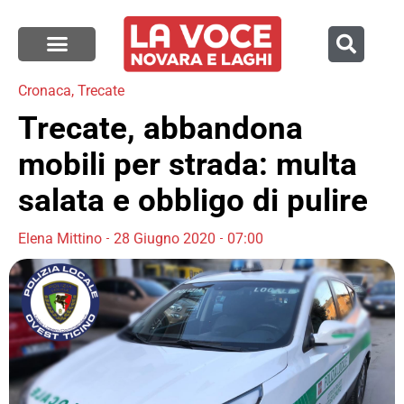
Cronaca
,
Trecate
Trecate, abbandona
mobili per strada: multa
salata e obbligo di pulire
Elena Mittino
28 Giugno 2020
07:00