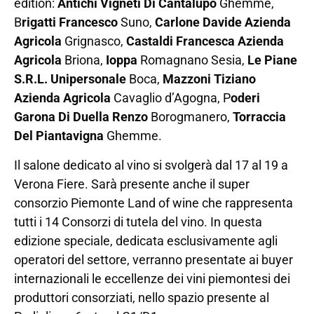
edition:
Antichi Vigneti Di Cantalupo
Ghemme,
B
rigatti Francesco
Suno,
Carlone Davide Azienda
Agricola
Grignasco,
Castaldi Francesca Azienda
Agricola
Briona,
Ioppa
Romagnano Sesia,
Le Piane
S.R.L. Unipersonale
Boca,
Mazzoni Tiziano
Azienda Agricola
Cavaglio d’Agogna, P
oderi
Garona Di Duella Renzo
Borogmanero,
Torraccia
Del Piantavigna
Ghemme.
Il salone dedicato al vino si svolgerà dal 17 al 19 a
Verona Fiere. Sarà presente anche il super
consorzio Piemonte Land of wine che rappresenta
tutti i 14 Consorzi di tutela del vino. In questa
edizione speciale, dedicata esclusivamente agli
operatori del settore, verranno presentate ai buyer
internazionali le eccellenze dei vini piemontesi dei
produttori consorziati, nello spazio presente al